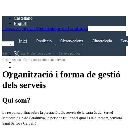
Saltar
al
contingut
Castellano
principal
English
meteo.cat |
Servei Meteorològic de Catalunya
Inici
Predicció
Observacions
Climatologia
Serv
Inici
Transparència i bon govern
Serveis públics
Organització i forma de gestió dels serveis
Organització i forma de gestió
dels serveis
Qui som?
La responsabilitat sobre la prestació dels serveis de la carta és del Servei
Meteorològic de Catalunya, la persona titular del qual és la directora, senyora
Sarai Sarroca Cervelló.