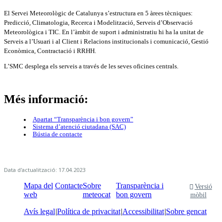
El Servei Meteorològic de Catalunya s’estructura en 5 àrees tècniques:
Predicció, Climatologia, Recerca i Modelització, Serveis d’Observació
Meteorològica i TIC. En l’àmbit de suport i administratiu hi ha la unitat de
Serveis a l’Usuari i al Client i Relacions institucionals i comunicació, Gestió
Econòmica, Contractació i RRHH.
L’SMC desplega els serveis a través de les seves oficines centrals.
Més informació:
Apartat “Transparència i bon govern”
Sistema d’atenció ciutadana (SAC)
Bústia de contacte
Data d'actualització: 17.04.2023
Mapa del
Contacte
Sobre
Transparència i
Versió
web
meteocat
bon govern
mòbil
Avís legal
Política de privacitat
Accessibilitat
Sobre gencat