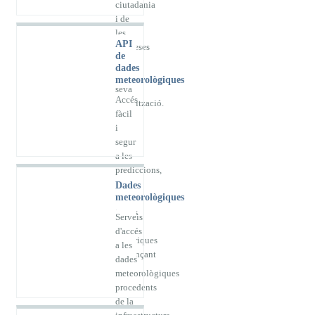
ciutadania
i de
les
API
empreses
de
per
dades
la
meteorològiques
seva
Accés
reutilització.
fàcil
i
segur
a les
prediccions,
dades
Dades
meteorològiques
en
temps
Serveis
real i
d'accés
històriques
a les
mitjançant
dades
API
meteorològiques
procedents
de la