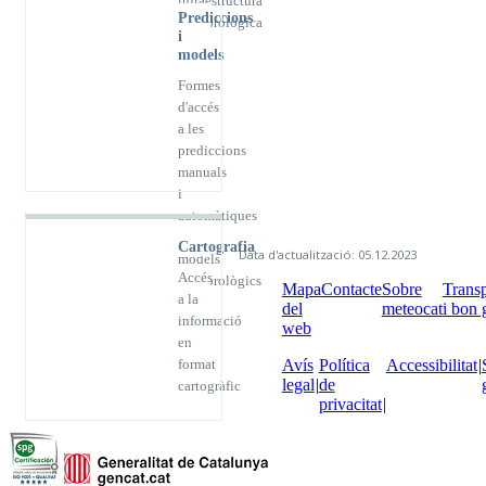
infraestructura
Prediccions
meteorològica
i
models
Formes
d'accés
a les
prediccions
manuals
i
automàtiques
dels
Cartografia
Data d'actualització: 05.12.2023
models
Accés
meteorològics
Mapa
Contacte
Sobre
Trans
a la
del
meteocat
i bon 
informació
web
en
Avís
Política
Accessibilitat
format
legal
de
cartogràfic
privacitat