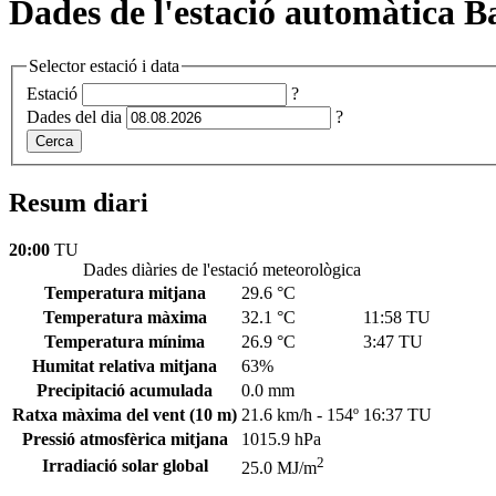
Dades de l'estació automàtica Ba
Selector estació i data
Estació
?
Dades del dia
?
Cerca
Resum diari
20:00
TU
Dades diàries de l'estació meteorològica
Temperatura mitjana
29.6 °C
Temperatura màxima
32.1 °C
11:58 TU
Temperatura mínima
26.9 °C
3:47 TU
Humitat relativa mitjana
63%
Precipitació acumulada
0.0 mm
Ratxa màxima del vent
(10 m)
21.6 km/h - 154º
16:37 TU
Pressió atmosfèrica mitjana
1015.9 hPa
2
Irradiació solar global
25.0 MJ/m