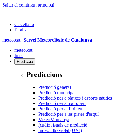
Saltar al contingut principal
Castellano
English
meteo.cat |
Servei Meteorològic de Catalunya
meteo.cat
Inici
Predicció
Prediccions
Predicció general
Predicció municipal
Predicció per a platges i esports nàutics
Predicció per a mar obert
Predicció per al Pirineu
Predicció per a les pistes d'esquí
MeteoMuntanya
Audiovisuals de predicció
Índex ultraviolat (UVI)