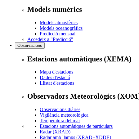
Models numèrics
Models atmosfèrics
Models oceanogràfics
Predicció mensual
Accedeix a "Predicció"
Observacions
Estacions automàtiques (XEMA)
Mapa d'estacions
Dades d'estació
Llistat d'estacions
Observadors Meteorològics (XOM
Observacions diàries
Vigilància meteorològica
Temperatura del mar
Estacions automàtiques de particulars
Radar (XRAD)
Radar amb llamps (XRAD+XDDE)