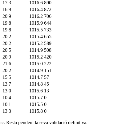
17.3
1016.6
890
16.9
1016.4
872
20.9
1016.2
706
19.8
1015.9
644
19.8
1015.5
733
20.2
1015.4
655
20.2
1015.2
589
20.5
1014.9
508
20.9
1015.2
420
21.6
1015.0
222
20.2
1014.9
151
15.5
1014.7
57
13.7
1014.8
45
13.0
1015.6
13
10.4
1015.7
0
10.1
1015.5
0
13.3
1015.8
0
c. Resta pendent la seva validació definitiva.