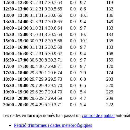
12:00 - 12:30
31.2
31.7
30.7
63
0.0
9.7
119
12:30 - 13:00
31.2
31.9
30.5
65
0.0
8.6
132
13:00 - 13:30
31.1
31.5
30.6
66
0.0
10.1
136
13:30 - 14:00
31.3
31.7
30.8
65
0.0
9.4
149
14:00 - 14:30
31.0
31.4
30.6
64
0.0
9.7
133
14:30 - 15:00
31.0
31.3
30.5
64
0.0
10.1
133
15:00 - 15:30
30.9
31.2
30.5
66
0.0
10.1
135
15:30 - 16:00
31.1
31.5
30.5
68
0.0
9.7
133
16:00 - 16:30
31.2
31.5
30.9
67
0.0
9.4
168
16:30 - 17:00
30.6
30.8
30.3
71
0.0
9.7
159
17:00 - 17:30
30.4
30.7
29.8
71
0.0
9.7
170
17:30 - 18:00
29.8
30.1
29.6
74
0.0
7.9
174
18:00 - 18:30
29.7
29.9
29.5
73
0.0
6.8
203
18:30 - 19:00
29.7
29.9
29.5
70
0.0
6.5
220
19:00 - 19:30
29.6
29.7
29.4
70
0.0
5.4
229
19:30 - 20:00
29.6
29.7
29.4
69
0.0
4.7
209
20:00 - 20:30
29.4
29.5
29.3
71
0.0
5.4
222
Les dades en
taronja
només han passat un
control de qualitat
automàti
Petició d'informes i dades meteorològiques