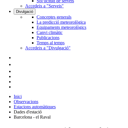
Sol·licitud de serveis
Accedeix a "Serveis"
Divulgació
Conceptes generals
La predicció meteorològica
Equipaments meteorològics
Canvi climàtic
Publicacions
Temps al temps
Accedeix a "Divulgació"
Inici
Observacions
Estacions automàtiques
Dades d'estació
Barcelona - el Raval