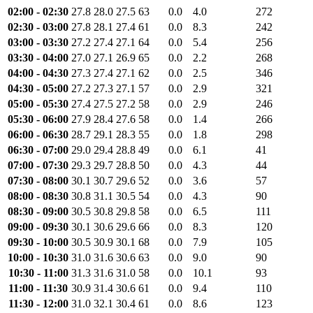
02:00 - 02:30
27.8
28.0
27.5
63
0.0
4.0
272
02:30 - 03:00
27.8
28.1
27.4
61
0.0
8.3
242
03:00 - 03:30
27.2
27.4
27.1
64
0.0
5.4
256
03:30 - 04:00
27.0
27.1
26.9
65
0.0
2.2
268
04:00 - 04:30
27.3
27.4
27.1
62
0.0
2.5
346
04:30 - 05:00
27.2
27.3
27.1
57
0.0
2.9
321
05:00 - 05:30
27.4
27.5
27.2
58
0.0
2.9
246
05:30 - 06:00
27.9
28.4
27.6
58
0.0
1.4
266
06:00 - 06:30
28.7
29.1
28.3
55
0.0
1.8
298
06:30 - 07:00
29.0
29.4
28.8
49
0.0
6.1
41
07:00 - 07:30
29.3
29.7
28.8
50
0.0
4.3
44
07:30 - 08:00
30.1
30.7
29.6
52
0.0
3.6
57
08:00 - 08:30
30.8
31.1
30.5
54
0.0
4.3
90
08:30 - 09:00
30.5
30.8
29.8
58
0.0
6.5
111
09:00 - 09:30
30.1
30.6
29.6
66
0.0
8.3
120
09:30 - 10:00
30.5
30.9
30.1
68
0.0
7.9
105
10:00 - 10:30
31.0
31.6
30.6
63
0.0
9.0
90
10:30 - 11:00
31.3
31.6
31.0
58
0.0
10.1
93
11:00 - 11:30
30.9
31.4
30.6
61
0.0
9.4
110
11:30 - 12:00
31.0
32.1
30.4
61
0.0
8.6
123