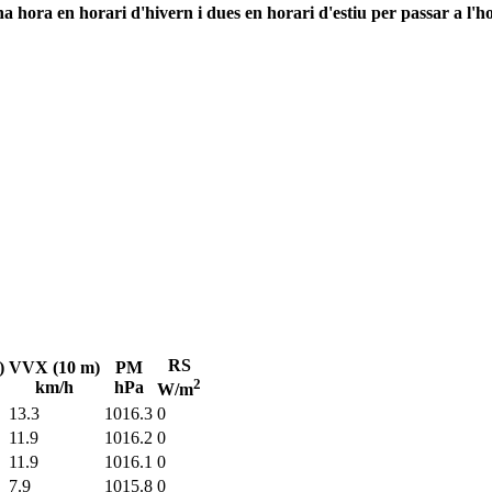
 hora en horari d'hivern i dues en horari d'estiu per passar a l'ho
RS
)
VVX (10 m)
PM
2
km/h
hPa
W/m
13.3
1016.3
0
11.9
1016.2
0
11.9
1016.1
0
7.9
1015.8
0