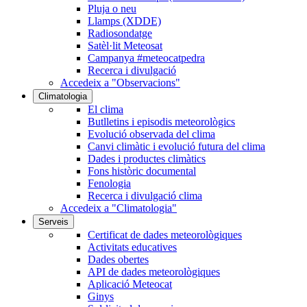
Pluja o neu
Llamps (XDDE)
Radiosondatge
Satèl·lit Meteosat
Campanya #meteocatpedra
Recerca i divulgació
Accedeix a "Observacions"
Climatologia
El clima
Butlletins i episodis meteorològics
Evolució observada del clima
Canvi climàtic i evolució futura del clima
Dades i productes climàtics
Fons històric documental
Fenologia
Recerca i divulgació clima
Accedeix a "Climatologia"
Serveis
Certificat de dades meteorològiques
Activitats educatives
Dades obertes
API de dades meteorològiques
Aplicació Meteocat
Ginys