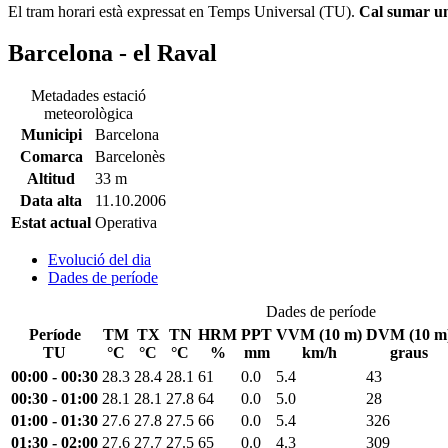
El tram horari està expressat en Temps Universal (TU).
Cal sumar una
Barcelona - el Raval
Metadades estació
meteorològica
Municipi
Barcelona
Comarca
Barcelonès
Altitud
33 m
Data alta
11.10.2006
Estat actual
Operativa
Evolució del dia
Dades de període
Dades de període
Període
TM
TX
TN
HRM
PPT
VVM (10 m)
DVM (10 m
TU
°C
°C
°C
%
mm
km/h
graus
00:00 - 00:30
28.3
28.4
28.1
61
0.0
5.4
43
00:30 - 01:00
28.1
28.1
27.8
64
0.0
5.0
28
01:00 - 01:30
27.6
27.8
27.5
66
0.0
5.4
326
01:30 - 02:00
27.6
27.7
27.5
65
0.0
4.3
309