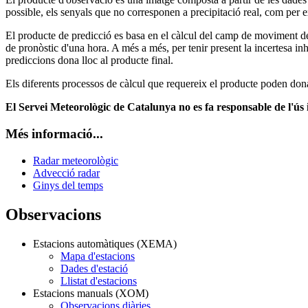
possible, els senyals que no corresponen a precipitació real, com per e
El producte de predicció es basa en el càlcul del camp de moviment de l
de pronòstic d'una hora. A més a més, per tenir present la incertesa i
prediccions dona lloc al producte final.
Els diferents processos de càlcul que requereix el producte poden dona
El Servei Meteorològic de Catalunya no es fa responsable de l'ús 
Més informació...
Radar meteorològic
Advecció radar
Ginys del temps
Observacions
Estacions automàtiques (XEMA)
Mapa d'estacions
Dades d'estació
Llistat d'estacions
Estacions manuals (XOM)
Observacions diàries