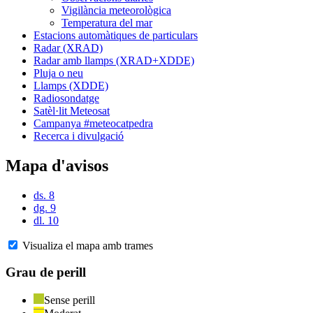
Vigilància meteorològica
Temperatura del mar
Estacions automàtiques de particulars
Radar (XRAD)
Radar amb llamps (XRAD+XDDE)
Pluja o neu
Llamps (XDDE)
Radiosondatge
Satèl·lit Meteosat
Campanya #meteocatpedra
Recerca i divulgació
Mapa d'avisos
ds. 8
dg. 9
dl. 10
Visualiza el mapa amb trames
Grau de perill
Sense perill