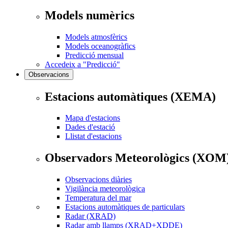
Models numèrics
Models atmosfèrics
Models oceanogràfics
Predicció mensual
Accedeix a "Predicció"
Observacions
Estacions automàtiques (XEMA)
Mapa d'estacions
Dades d'estació
Llistat d'estacions
Observadors Meteorològics (XOM
Observacions diàries
Vigilància meteorològica
Temperatura del mar
Estacions automàtiques de particulars
Radar (XRAD)
Radar amb llamps (XRAD+XDDE)