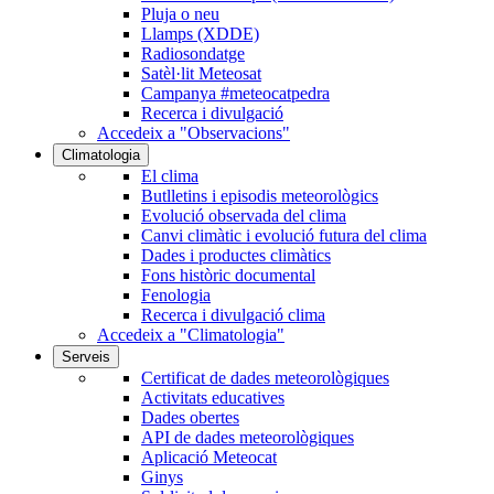
Pluja o neu
Llamps (XDDE)
Radiosondatge
Satèl·lit Meteosat
Campanya #meteocatpedra
Recerca i divulgació
Accedeix a "Observacions"
Climatologia
El clima
Butlletins i episodis meteorològics
Evolució observada del clima
Canvi climàtic i evolució futura del clima
Dades i productes climàtics
Fons històric documental
Fenologia
Recerca i divulgació clima
Accedeix a "Climatologia"
Serveis
Certificat de dades meteorològiques
Activitats educatives
Dades obertes
API de dades meteorològiques
Aplicació Meteocat
Ginys