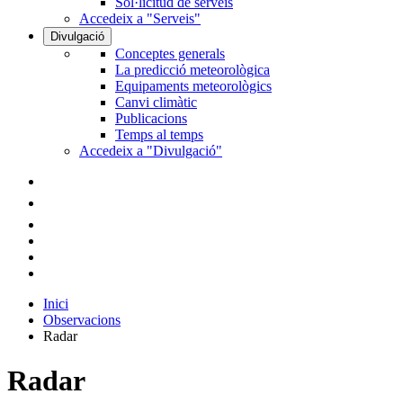
Sol·licitud de serveis
Accedeix a "Serveis"
Divulgació
Conceptes generals
La predicció meteorològica
Equipaments meteorològics
Canvi climàtic
Publicacions
Temps al temps
Accedeix a "Divulgació"
Inici
Observacions
Radar
Radar