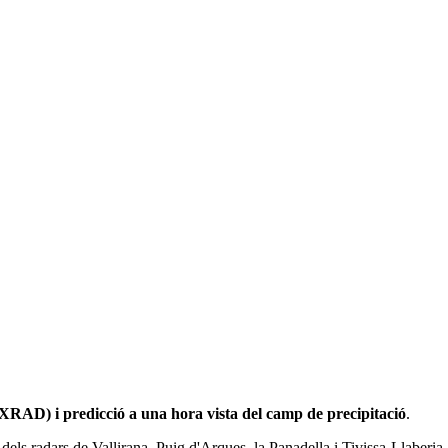
(XRAD) i predicció a una hora vista del camp de precipitació
.
els radars de Vallirana, Puig d'Arques, la Panadella i Tivissa-Llaberia. 