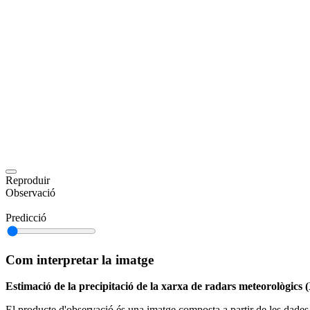
Reproduir
Observació
Predicció
Com interpretar la imatge
Estimació de la precipitació de la xarxa de radars meteorològics 
El producte d'observació és una imatge composta a partir de les dades d