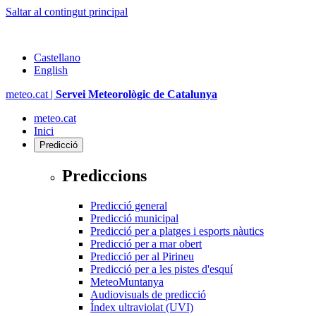
Saltar al contingut principal
Castellano
English
meteo.cat |
Servei Meteorològic de Catalunya
meteo.cat
Inici
Predicció
Prediccions
Predicció general
Predicció municipal
Predicció per a platges i esports nàutics
Predicció per a mar obert
Predicció per al Pirineu
Predicció per a les pistes d'esquí
MeteoMuntanya
Audiovisuals de predicció
Índex ultraviolat (UVI)