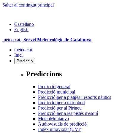
Saltar al contingut principal
Castellano
English
meteo.cat |
Servei Meteorològic de Catalunya
meteo.cat
Inici
Predicció
Prediccions
Predicció general
Predicció municipal
Predicció per a platges i esports nàutics
Predicció per a mar obert
Predicció per al Pirineu
Predicció per a les pistes d'esquí
MeteoMuntanya
Audiovisuals de predicció
Índex ultraviolat (UVI)