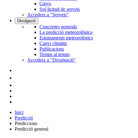
Ginys
Sol·licitud de serveis
Accedeix a "Serveis"
Divulgació
Conceptes generals
La predicció meteorològica
Equipaments meteorològics
Canvi climàtic
Publicacions
Temps al temps
Accedeix a "Divulgació"
Inici
Predicció
Prediccions
Predicció general