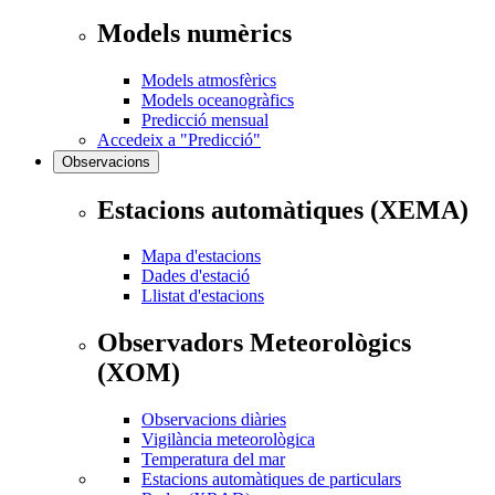
Models numèrics
Models atmosfèrics
Models oceanogràfics
Predicció mensual
Accedeix a "Predicció"
Observacions
Estacions automàtiques (XEMA)
Mapa d'estacions
Dades d'estació
Llistat d'estacions
Observadors Meteorològics
(XOM)
Observacions diàries
Vigilància meteorològica
Temperatura del mar
Estacions automàtiques de particulars