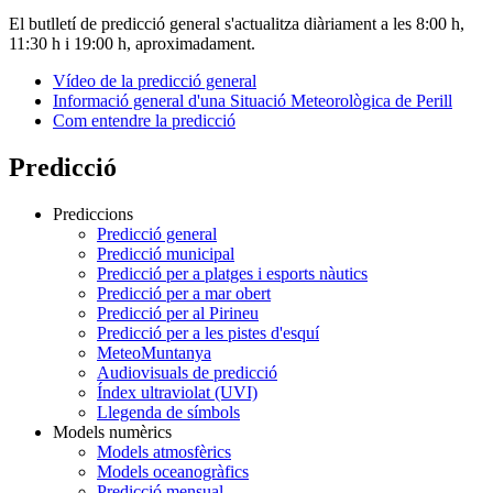
El butlletí de predicció general s'actualitza diàriament a les 8:00 h,
11:30 h i 19:00 h, aproximadament.
Vídeo de la predicció general
Informació general d'una Situació Meteorològica de Perill
Com entendre la predicció
Predicció
Prediccions
Predicció general
Predicció municipal
Predicció per a platges i esports nàutics
Predicció per a mar obert
Predicció per al Pirineu
Predicció per a les pistes d'esquí
MeteoMuntanya
Audiovisuals de predicció
Índex ultraviolat (UVI)
Llegenda de símbols
Models numèrics
Models atmosfèrics
Models oceanogràfics
Predicció mensual