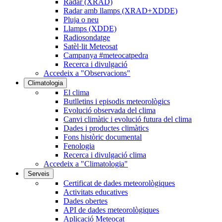
Radar (XRAD)
Radar amb llamps (XRAD+XDDE)
Pluja o neu
Llamps (XDDE)
Radiosondatge
Satèl·lit Meteosat
Campanya #meteocatpedra
Recerca i divulgació
Accedeix a "Observacions"
Climatologia
El clima
Butlletins i episodis meteorològics
Evolució observada del clima
Canvi climàtic i evolució futura del clima
Dades i productes climàtics
Fons històric documental
Fenologia
Recerca i divulgació clima
Accedeix a "Climatologia"
Serveis
Certificat de dades meteorològiques
Activitats educatives
Dades obertes
API de dades meteorològiques
Aplicació Meteocat