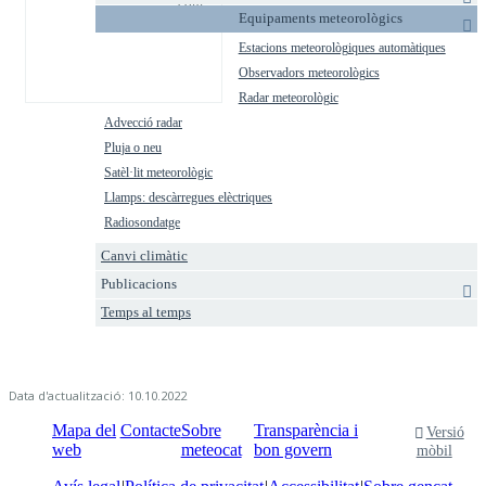
com
en
Equipaments meteorològics
es fa
cas
un
Estacions meteorològiques automàtiques
de
radiosondatge
tempesta
Observadors meteorològics
Radar meteorològic
Advecció radar
Pluja o neu
Satèl·lit meteorològic
Llamps: descàrregues elèctriques
Radiosondatge
Canvi climàtic
Publicacions
Temps al temps
Data d'actualització: 10.10.2022
Mapa del
Contacte
Sobre
Transparència i
Versió
web
meteocat
bon govern
mòbil