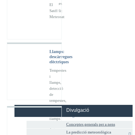
imatges
El
Satèl·lit
Meteosat
Llamps:
descàrregues
elèctriques
Tempestes
i
llamps,
detecció
de
tempestes,
detecció
Divulgació
de
Radiosondatge
llamps
Què
Conceptes generals per a nens
i
és i
precaucions
La predicció meteorològica