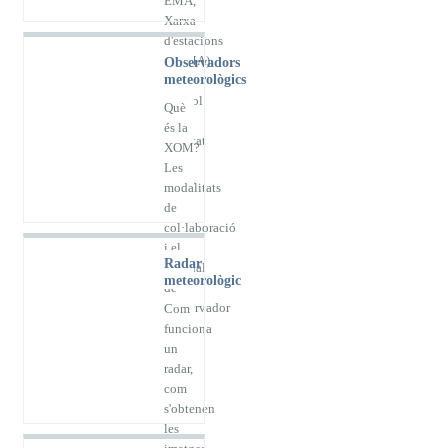
EMA,
Xarxa
d'estacions
(XEMA)
Observadors
meteorològics
i
control
Què
de
és la
qualitat
XOM?
de
Les
dades
modalitats
de
col·laboració
i el
Radar
Manual
meteorològic
de
l'observador
Com
funciona
un
radar,
com
s'obtenen
les