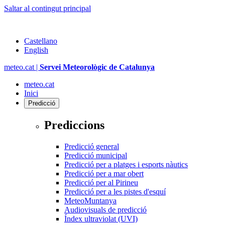
Saltar al contingut principal
Castellano
English
meteo.cat |
Servei Meteorològic de Catalunya
meteo.cat
Inici
Predicció
Prediccions
Predicció general
Predicció municipal
Predicció per a platges i esports nàutics
Predicció per a mar obert
Predicció per al Pirineu
Predicció per a les pistes d'esquí
MeteoMuntanya
Audiovisuals de predicció
Índex ultraviolat (UVI)