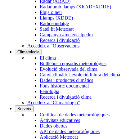
Radar (XRAD)
Radar amb llamps (XRAD+XDDE)
Pluja o neu
Llamps (XDDE)
Radiosondatge
Satèl·lit Meteosat
Campanya #meteocatpedra
Recerca i divulgació
Accedeix a "Observacions"
Climatologia
El clima
Butlletins i episodis meteorològics
Evolució observada del clima
Canvi climàtic i evolució futura del clima
Dades i productes climàtics
Fons històric documental
Fenologia
Recerca i divulgació clima
Accedeix a "Climatologia"
Serveis
Certificat de dades meteorològiques
Activitats educatives
Dades obertes
API de dades meteorològiques
Aplicació Meteocat