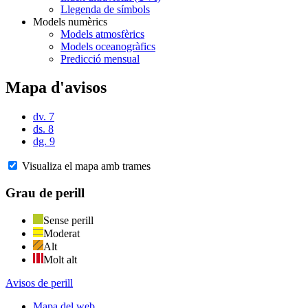
Llegenda de símbols
Models numèrics
Models atmosfèrics
Models oceanogràfics
Predicció mensual
Mapa d'avisos
dv. 7
ds. 8
dg. 9
Visualiza el mapa amb trames
Grau de perill
Sense perill
Moderat
Alt
Molt alt
Avisos de perill
Mapa del web