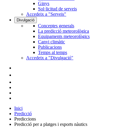
Ginys
Sol·licitud de serveis
Accedeix a "Serveis"
Divulgació
Conceptes generals
La predicció meteorològica
Equipaments meteorològics
Canvi climàtic
Publicacions
Temps al temps
Accedeix a "Divulgació"
Inici
Predicció
Prediccions
Predicció per a platges i esports nàutics