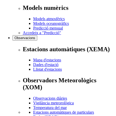
Models numèrics
Models atmosfèrics
Models oceanogràfics
Predicció mensual
Accedeix a "Predicció"
Observacions
Estacions automàtiques (XEMA)
Mapa d'estacions
Dades d'estació
Llistat d'estacions
Observadors Meteorològics
(XOM)
Observacions diàries
Vigilància meteorològica
Temperatura del mar
Estacions automàtiques de particulars