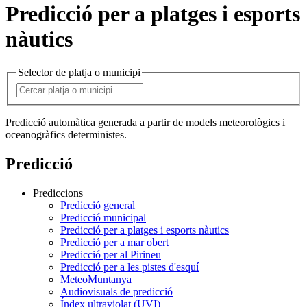
Predicció per a platges i esports
nàutics
Selector de platja o municipi
Predicció automàtica generada a partir de models meteorològics i
oceanogràfics deterministes.
Predicció
Prediccions
Predicció general
Predicció municipal
Predicció per a platges i esports nàutics
Predicció per a mar obert
Predicció per al Pirineu
Predicció per a les pistes d'esquí
MeteoMuntanya
Audiovisuals de predicció
Índex ultraviolat (UVI)