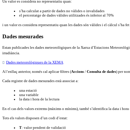
Un valor es considera no representatiu quan:
s’ha calculat a partir de dades no vàlides o invalidades
el percentatge de dades vàlides utilitzades és inferior al 70%
i un valor es considera representatiu quan les dades són vàlides i el càlcul s’ha f
Dades mesurades
Estan publicades les dades meteorològiques de la Xarxa d’Estacions Meteorològiqu
irradiància.
Dades meteorològiques de la XEMA
A l’enllaç anterior, només cal aplicar filtres (
Accions
/
Consulta de dades
) per nom
Cada registre de dades mesurades està associat a:
una estació
una variable
la data i hora de la lectura
En el cas dels valors extrems (màxims o mínims), també s’identifica la data i hora
Tots els valors disposen d’un codi d’estat:
T
: valor pendent de validació