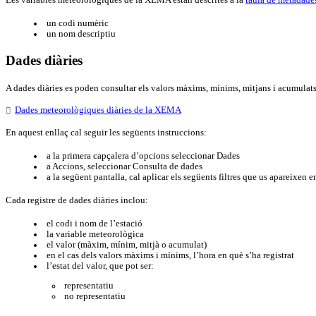
Les variables meteorològiques de la XEMA estan descrites a la
taula de metadade
un codi numèric
un nom descriptiu
Dades diàries
A dades diàries es poden consultar els valors màxims, mínims, mitjans i acumulats 
Dades meteorològiques diàries de la XEMA
En aquest enllaç cal seguir les següents instruccions:
a la primera capçalera d’opcions seleccionar Dades
a Accions, seleccionar Consulta de dades
a la següent pantalla, cal aplicar els següents filtres que us apareixen en
Cada registre de dades diàries inclou:
el codi i nom de l’estació
la variable meteorològica
el valor (màxim, mínim, mitjà o acumulat)
en el cas dels valors màxims i mínims, l’hora en què s’ha registrat
l’estat del valor, que pot ser:
representatiu
no representatiu