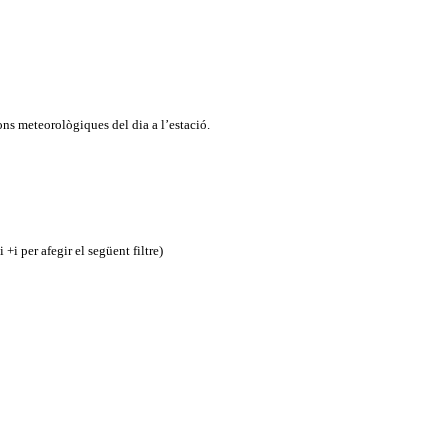
ons meteorològiques del dia a l’estació.
 +i per afegir el següent filtre)