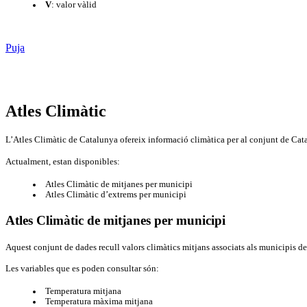
V
: valor vàlid
Puja
Atles Climàtic
L’Atles Climàtic de Catalunya ofereix informació climàtica per al conjunt de Cata
Actualment, estan disponibles:
Atles Climàtic de mitjanes per municipi
Atles Climàtic d’extrems per municipi
Atles Climàtic de mitjanes per municipi
Aquest conjunt de dades recull valors climàtics mitjans associats als municipis d
Les variables que es poden consultar són:
Temperatura mitjana
Temperatura màxima mitjana