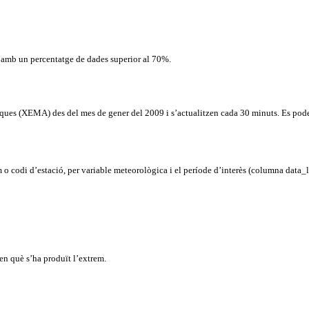
et amb un percentatge de dades superior al 70%.
es (XEMA) des del mes de gener del 2009 i s’actualitzen cada 30 minuts. Es poden 
 o codi d’estació, per variable meteorològica i el període d’interès (columna data_l
 en què s’ha produït l’extrem.