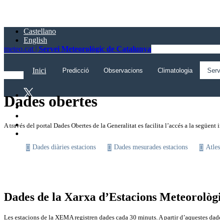
Saltar
al
contingut
Castellano
principal
English
meteo.cat |
Servei Meteorològic de Catalunya
Inici
Predicció
Observacions
Climatologia
Serv
Dades obertes
A través del portal Dades Obertes de la Generalitat es facilita l’accés a la següent
Dades diàries estacions
Dades mesurades estacions
Atles
Dades de la Xarxa d’Estacions Meteorolò
Les estacions de la XEMA registren dades cada 30 minuts. A partir d’aquestes dade