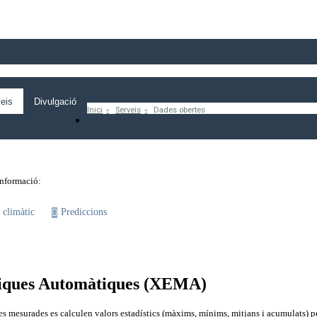
eis
Divulgació
Inici
Serveis
Dades obertes
 informació:
 climàtic
Prediccions
giques Automàtiques (XEMA)
s mesurades es calculen valors estadístics (màxims, mínims, mitjans i acumulats) pe