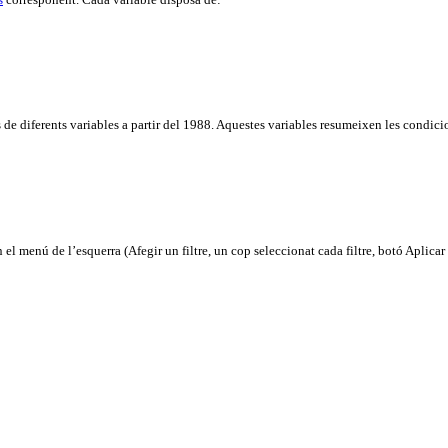
s
corresponent. Cada variable disposa de:
de diferents variables a partir del 1988. Aquestes variables resumeixen les condici
 el menú de l’esquerra (Afegir un filtre, un cop seleccionat cada filtre, botó Aplicar i