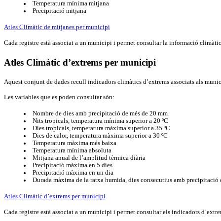
Temperatura mínima mitjana
Precipitació mitjana
Atles Climàtic de mitjanes per municipi
Cada registre està associat a un municipi i permet consultar la informació climàtica
Atles Climàtic d’extrems per municipi
Aquest conjunt de dades recull indicadors climàtics d’extrems associats als muni
Les variables que es poden consultar són:
Nombre de dies amb precipitació de més de 20 mm
Nits tropicals, temperatura mínima superior a 20 ºC
Dies tropicals, temperatura màxima superior a 35 ºC
Dies de calor, temperatura màxima superior a 30 ºC
Temperatura màxima més baixa
Temperatura mínima absoluta
Mitjana anual de l’amplitud tèrmica diària
Precipitació màxima en 5 dies
Precipitació màxima en un dia
Durada màxima de la ratxa humida, dies consecutius amb precipitació
Atles Climàtic d’extrems per municipi
Cada registre està associat a un municipi i permet consultar els indicadors d’extrem