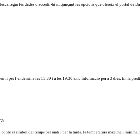
 descarregar les dades o accedir-hi mitjançant les opcions que ofereix el portal de D
t i per l’endemà, a les 11:30 i a les 19:30 amb informació per a 3 dies. En la predicci
ya
ó conté el símbol del temps pel matí i per la tarda, la temperatura màxima i mínima,