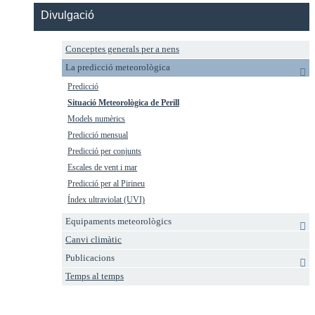
Divulgació
Conceptes generals per a nens
La predicció meteorològica
Predicció
Situació Meteorològica de Perill
Models numèrics
Predicció mensual
Predicció per conjunts
Escales de vent i mar
Predicció per al Pirineu
Índex ultraviolat (UVI)
Equipaments meteorològics
Canvi climàtic
Publicacions
Temps al temps