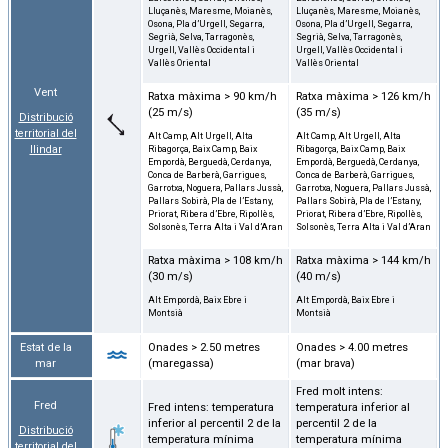
Lluçanès, Maresme, Moianès,
Lluçanès, Maresme, Moianès,
Osona, Pla d’Urgell, Segarra,
Osona, Pla d’Urgell, Segarra,
Segrià, Selva, Tarragonès,
Segrià, Selva, Tarragonès,
Urgell, Vallès Occidental i
Urgell, Vallès Occidental i
Vallès Oriental
Vallès Oriental
Vent
Ratxa màxima > 90 km/h
Ratxa màxima > 126 km/h
(25 m/s)
(35 m/s)
Distribució
territorial del
Alt Camp, Alt Urgell, Alta
Alt Camp, Alt Urgell, Alta
llindar
Ribagorça, Baix Camp, Baix
Ribagorça, Baix Camp, Baix
Empordà, Berguedà, Cerdanya,
Empordà, Berguedà, Cerdanya,
Conca de Barberà, Garrigues,
Conca de Barberà, Garrigues,
Garrotxa, Noguera, Pallars Jussà,
Garrotxa, Noguera, Pallars Jussà,
Pallars Sobirà, Pla de l’Estany,
Pallars Sobirà, Pla de l’Estany,
Priorat, Ribera d’Ebre, Ripollès,
Priorat, Ribera d’Ebre, Ripollès,
Solsonès, Terra Alta i Val d’Aran
Solsonès, Terra Alta i Val d’Aran
Ratxa màxima > 108 km/h
Ratxa màxima > 144 km/h
(30 m/s)
(40 m/s)
Alt Empordà, Baix Ebre i
Alt Empordà, Baix Ebre i
Montsià
Montsià
Estat de la
Onades > 2.50 metres
Onades > 4.00 metres
mar
(maregassa)
(mar brava)
Fred molt intens:
Fred
Fred intens: temperatura
temperatura inferior al
inferior al percentil 2 de la
percentil 2 de la
Distribució
temperatura mínima
temperatura mínima
territorial del