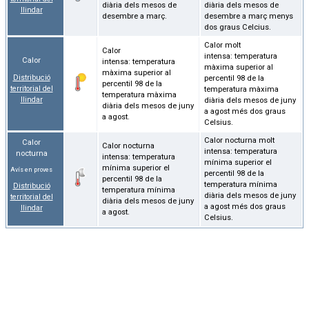
diària dels mesos de
diària dels mesos de
llindar
desembre a març.
desembre a març menys
dos graus Celcius.
Calor molt
Calor
intensa: temperatura
Calor
intensa: temperatura
màxima superior al
màxima superior al
Distribució
percentil 98 de la
percentil 98 de la
territorial del
temperatura màxima
temperatura màxima
llindar
diària dels mesos de juny
diària dels mesos de juny
a agost més dos graus
a agost.
Celsius.
Calor nocturna molt
Calor
Calor nocturna
intensa: temperatura
nocturna
intensa: temperatura
mínima superior el
mínima superior el
Avís en proves
percentil 98 de la
percentil 98 de la
temperatura mínima
Distribució
temperatura mínima
diària dels mesos de juny
territorial del
diària dels mesos de juny
a agost més dos graus
llindar
a agost.
Celsius.