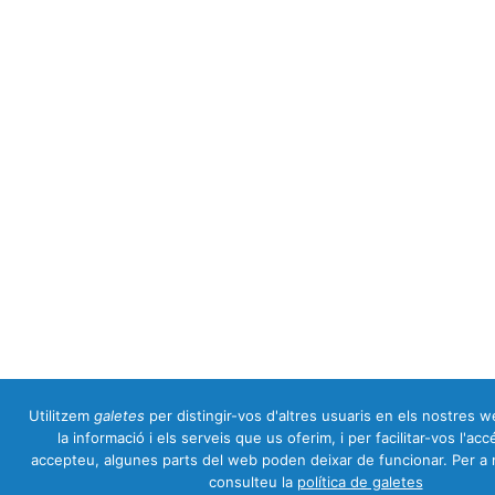
Utilitzem
galetes
per distingir-vos d'altres usuaris en els nostres we
la informació i els serveis que us oferim, i per facilitar-vos l'acc
accepteu, algunes parts del web poden deixar de funcionar. Per a 
consulteu la
política de galetes