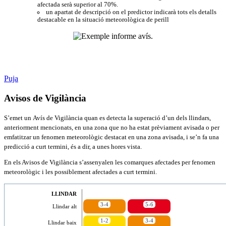
afectada serà superior al 70%.
un apartat de descripció on el predictor indicarà tots els detalls
destacable en la situació meteorològica de perill
Puja
Avisos de Vigilància
S’emet un Avís de Vigilància quan es detecta la superació d’un dels llindars,
anteriorment mencionats, en una zona que no ha estat prèviament avisada o per
emfatitzar un fenomen meteorològic destacat en una zona avisada, i se’n fa una
predicció a curt termini, és a dir, a unes hores vista.
En els Avisos de Vigilància s’assenyalen les comarques afectades per fenomen
meteorològic i les possiblement afectades a curt termini.
LLINDAR
3-4
5-6
Llindar alt
1-2
3-4
Llindar baix