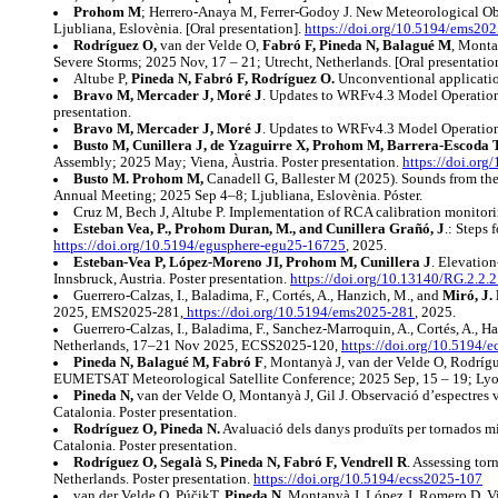
Prohom M
; Herrero-Anaya M, Ferrer-Godoy J. New Meteorological Ob
Ljubliana, Eslovènia. [Oral presentation].
https://doi.org/10.5194/ems20
Rodríguez O,
van der Velde O,
Fabró F, Pineda N, Balagué M
, Monta
Severe Storms; 2025 Nov, 17 – 21; Utrecht, Netherlands. [Oral presentatio
Altube P,
Pineda N, Fabró F, Rodríguez O.
Unconventional application
Bravo M, Mercader J, Moré J
. Updates to WRFv4.3 Model Operationa
presentation.
Bravo M, Mercader J, Moré J
. Updates to WRFv4.3 Model Operationa
Busto M, Cunillera J, de Yzaguirre X, Prohom M, Barrera-Escoda 
Assembly; 2025 May; Viena, Àustria. Poster presentation.
https://doi.or
Busto M. Prohom M,
Canadell G, Ballester M (2025). Sounds from the 
Annual Meeting; 2025 Sep 4–8; Ljubliana, Eslovènia. Póster.
Cruz M, Bech J, Altube P. Implementation of RCA calibration monitor
Esteban Vea, P., Prohom Duran, M., and Cunillera Grañó, J
.: Steps
https://doi.org/10.5194/egusphere-egu25-16725
, 2025.
Esteban-Vea P, López-Moreno JI, Prohom M, Cunillera J
. Elevatio
Innsbruck, Austria. Poster presentation.
https://doi.org/10.13140/RG.2.2
Guerrero-Calzas, I., Baladima, F., Cortés, A., Hanzich, M., and
Miró, J. 
2025, EMS2025-281,
https://doi.org/10.5194/ems2025-281
, 2025.
Guerrero-Calzas, I., Baladima, F., Sanchez-Marroquin, A., Cortés, A., H
Netherlands, 17–21 Nov 2025, ECSS2025-120,
https://doi.org/10.5194/
Pineda N, Balagué M, Fabró F
, Montanyà J, van der Velde O, Rodrígu
EUMETSAT Meteorological Satellite Conference; 2025 Sep, 15 – 19; Lyon,
Pineda N,
van der Velde O, Montanyà J, Gil J. Observació d’espectres 
Catalonia. Poster presentation.
Rodríguez O, Pineda N.
Avaluació dels danys produïts per tornados mit
Catalonia. Poster presentation.
Rodríguez O, Segalà S, Pineda N, Fabró F, Vendrell R
. Assessing tor
Netherlands. Poster presentation.
https://doi.org/10.5194/ecss2025-107
van der Velde O, PúčikT,
Pineda N
, Montanyà J, López J, Romero D, V