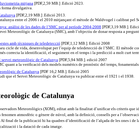
luviometria mitjana
[PDF,2,59 MB.] .Edició 2023.
a forma divulgativa.
Catalunya
[PDF,2,19 MB.] .Edició 2013.
 Catalunya entre el 2006 i el 2010 mitjançant el mètode de Waldvogel i calibrat pel
nya: anàlisi de les dades de l’SMC per al període 2004-2008
[PDF,3,19 MB.]. Edic
ervei Meteorològic de Catalunya (SMC), amb l’objectiu de donar resposta a pregunt
pestes amb tècniques de teledetecció
[PDF,1,12 MB.]. Edició 2008
seu cicle de vida, desenvolupat per l’equip de teledetecció de l’SMC. El mètode com
és correcta la identificació, el seguiment en el temps i la predicció a molt curt term
l servei meteorològic de Catalunya
[PDF,5,94 MB.]. edició 2007
C quant a la verificació dels models numèrics de pronòstic del temps, fonamentals 
teorològic de Catalunya
[PDF 16,2 MB.]. Edició 2005
tudi que el Servei Meteorològic de Catalunya va publicar entre el 1921 i el 1938.
teorològic de Catalunya
Observadors Meteorològics (XOM), editat amb la finalitat d’unificar els criteris que
a fenomen atmosfèric o gènere de núvol, amb la definició, consells per a l’observació
l final de la publicació hi ha quadres d’identificació de l’alçada de les ones i de 
calització i la datació de cada imatge.