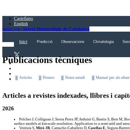
Saltar
al
contingut
Castellano
principal
English
meteo.cat |
Servei Meteorològic de Catalunya
Inici
Predicció
Observacions
Climatologia
Serv
Publicacions tècniques
Articles
Pòsters
Notes estudi
Manual per als obse
Articles a revistes indexades, llibres i capít
2026
Polcher J, Collignan J, Sierra Perez JP, Arduini G, Bastin S, Best M, B
surface models at km-scale resolution: Application to a semi-arid and mo
Ventura S,
Miró JR
, Camacho-Caballero D,
Casellas E
, Segura-Barrer