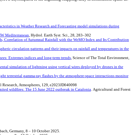
racteristics in Weather Research and Forecasting model simulations during
 NW Mediterranean
, Hydrol. Earth Syst. Sci., 28, 283–302
ds, Correlation of Autumnal Rainfall with the WeMO Index and Its Contribution
pheric circulation patterns and their impacts on rainfall and temperatures in the
nees: Extremes indices and long-term trends
, Science of The Total Environment,
ental simulation of lightning using vertical wires deployed by drones in the
ight terrestrial gamma-ray flashes by the atmosphere-space interactions monitor
al Research, Atmospheres, 129, e2023JD040098
nited wildfires: The 15 June 2022 outbreak in Catalonia
. Agricultural and Forest
bach, Germany, 8 – 10 October 2025.