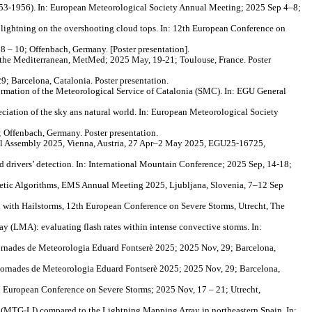
853-1956). In: European Meteorological Society Annual Meeting; 2025 Sep 4–8;
d lightning on the overshooting cloud tops. In: 12th European Conference on
 – 10; Offenbach, Germany. [Poster presentation].
the Mediterranean, MetMed; 2025 May, 19-21; Toulouse, France. Poster
 Barcelona, Catalonia. Poster presentation.
formation of the Meteorological Service of Catalonia (SMC). In: EGU General
reciation of the sky ans natural world. In: European Meteorological Society
 Offenbach, Germany. Poster presentation.
eral Assembly 2025, Vienna, Austria, 27 Apr–2 May 2025, EGU25-16725,
d drivers’ detection. In: International Mountain Conference; 2025 Sep, 14-18;
etic Algorithms, EMS Annual Meeting 2025, Ljubljana, Slovenia, 7–12 Sep
d with Hailstorms, 12th European Conference on Severe Storms, Utrecht, The
 (LMA): evaluating flash rates within intense convective storms. In:
: Jornades de Meteorologia Eduard Fontserè 2025; 2025 Nov, 29; Barcelona,
In: Jornades de Meteorologia Eduard Fontserè 2025; 2025 Nov, 29; Barcelona,
2th European Conference on Severe Storms; 2025 Nov, 17 – 21; Utrecht,
r (MTG-LI) compared to the Lightning Mapping Array in northeastern Spain. In: