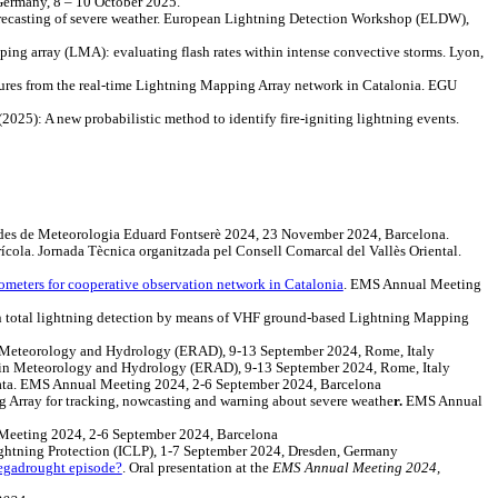
Germany, 8 – 10 October 2025.
recasting of severe weather. European Lightning Detection Workshop (ELDW),
ing array (LMA): evaluating flash rates within intense convective storms. Lyon,
atures from the real-time Lightning Mapping Array network in Catalonia. EGU
(2025): A new probabilistic method to identify fire-igniting lightning events.
ades de Meteorologia Eduard Fontserè 2024, 23 November 2024, Barcelona.
agrícola. Jornada Tècnica organitzada pel Consell Comarcal del Vallès Oriental.
ometers for cooperative observation network in Catalonia
. EMS Annual Meeting
n total lightning detection by means of VHF ground-based Lightning Mapping
 in Meteorology and Hydrology (ERAD), 9-13 September 2024, Rome, Italy
 in Meteorology and Hydrology (ERAD), 9-13 September 2024, Rome, Italy
data. EMS Annual Meeting 2024, 2-6 September 2024, Barcelona
 Array for tracking, nowcasting and warning about severe weathe
r.
EMS Annual
Meeting 2024, 2-6 September 2024, Barcelona
ightning Protection (ICLP), 1-7 September 2024, Dresden, Germany
egadrought episode?
. Oral presentation at the
EMS Annual Meeting 2024,