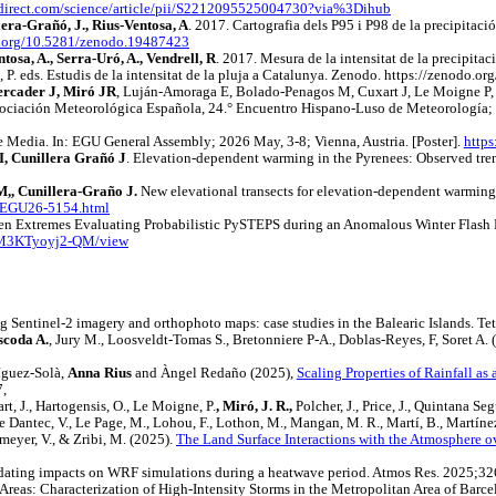
edirect.com/science/article/pii/S2212095525004730?via%3Dihub
era-Grañó, J., Rius-Ventosa, A
. 2017. Cartografia dels P95 i P98 de la precipitaci
i.org/10.5281/zenodo.19487423
osa, A., Serra-Uró, A., Vendrell, R
. 2017. Mesura de la intensitat de la precipi
, P. eds. Estudis de la intensitat de la pluja a Catalunya. Zenodo. https://zenodo.
rcader J, Miró JR
, Luján-Amoraga E, Bolado-Penagos M, Cuxart J, Le Moigne P, B
sociación Meteorológica Española, 24.° Encuentro Hispano-Luso de Meteorología; 2
he Media. In: EGU General Assembly; 2026 May, 3-8; Vienna, Austria. [Poster].
http
, Cunillera Grañó J
. Elevation-dependent warming in the Pyrenees: Observed tren
,, Cunillera-Graño J.
New elevational transects for elevation-dependent warming 
6/EGU26-5154.html
en Extremes Evaluating Probabilistic PySTEPS during an Anomalous Winter Flash 
uuM3KTyoyj2-QM/view
g Sentinel-2 imagery and orthophoto maps: case studies in the Balearic Islands. Te
scoda A.
, Jury M., Loosveldt-Tomas S., Bretonniere P-A., Doblas-Reyes, F, Soret A.
íguez-Solà,
Anna Rius
and Àngel Redaño (2025),
Scaling Properties of Rainfall as
7,
rt, J., Hartogensis, O., Le Moigne, P.
, Miró, J. R.,
Polcher, J., Price, J., Quintana Segu
, Le Dantec, V., Le Page, M., Lohou, F., Lothon, M., Mangan, M. R., Martí, B., Martíne
fmeyer, V., & Zribi, M. (2025).
The Land Surface Interactions with the Atmosphere o
pdating impacts on WRF simulations during a heatwave period. Atmos Res. 2025;3
n Areas: Characterization of High-Intensity Storms in the Metropolitan Area of Bar