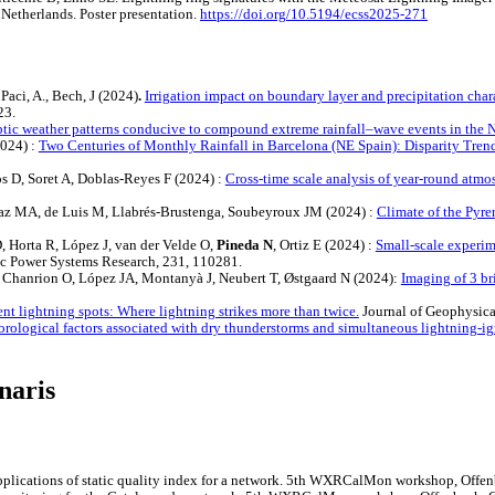
Netherlands. Poster presentation.
https://doi.org/10.5194/ecss2025-271
 Paci, A., Bech, J (2024)
.
Irrigation impact on boundary layer and precipitation cha
23.
tic weather patterns conducive to compound extreme rainfall–wave events in the
2024) :
Two Centuries of Monthly Rainfall in Barcelona (NE Spain): Disparity Tren
s D, Soret A, Doblas-Reyes F (2024) :
Cross-time scale analysis of year-round atmos
 Saz MA, de Luis M, Llabrés-Brustenga, Soubeyroux JM (2024) :
Climate of the Pyre
 Horta R, López J, van der Velde O,
Pineda N
, Ortiz E (2024) :
Small-scale experim
ic Power Systems Research, 231, 110281.
P, Chanrion O, López JA, Montanyà J, Neubert T, Østgaard N (2024):
Imaging of 3 br
nt lightning spots: Where lightning strikes more than twice.
Journal of Geophysic
rological factors associated with dry thunderstorms and simultaneous lightning-ig
naris
plications of static quality index for a network. 5th WXRCalMon workshop, Offen