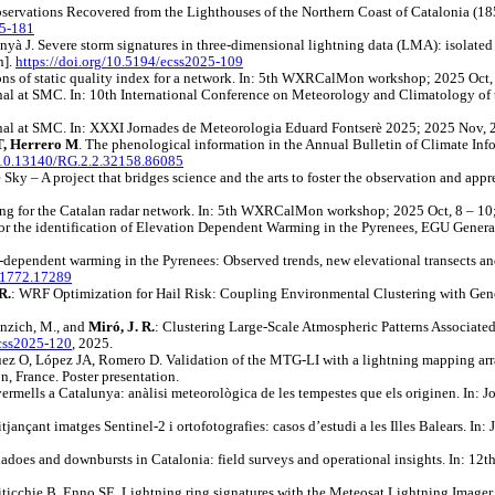
servations Recovered from the Lighthouses of the Northern Coast of Catalonia (1
25-181
nyà J. Severe storm signatures in three-dimensional lightning data (LMA): isolate
n].
https://doi.org/10.5194/ecss2025-109
s of static quality index for a network. In: 5th WXRCalMon workshop; 2025 Oct, 8
l at SMC. In: 10th International Conference on Meteorology and Climatology of 
l at SMC. In: XXXI Jornades de Meteorologia Eduard Fontserè 2025; 2025 Nov, 29;
T, Herrero M
. The phenological information in the Annual Bulletin of Climate In
g/10.13140/RG.2.2.32158.86085
Sky – A project that bridges science and the arts to foster the observation and app
ing for the Catalan radar network. In: 5th WXRCalMon workshop; 2025 Oct, 8 – 10;
 for the identification of Elevation Dependent Warming in the Pyrenees, EGU Gen
n-dependent warming in the Pyrenees: Observed trends, new elevational transects an
.21772.17289
R.
: WRF Optimization for Hail Risk: Coupling Environmental Clustering with Gen
anzich, M., and
Miró, J. R.
: Clustering Large-Scale Atmospheric Patterns Associate
ecss2025-120
, 2025.
ez O, López JA, Romero D. Validation of the MTG-LI with a lightning mapping array
 France. Poster presentation.
vermells a Catalunya: anàlisi meteorològica de les tempestes que els originen. In
jançant imatges Sentinel-2 i ortofotografies: casos d’estudi a les Illes Balears. 
nadoes and downbursts in Catalonia: field surveys and operational insights. In: 1
iticchie B, Enno SE. Lightning ring signatures with the Meteosat Lightning Image