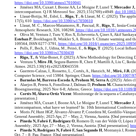
https://doi.org/10.3390/atmos17010041
Jiménez MA, Cuxart J, Boone AA, Le Moigne P, Lunel T,
Mercader J,
intercomparison. Q J R Meteorol Soc. 2025;151(769):e4949.
doi:10.1002
Llasat-Botija, M., Esbrí, L.,
Rigo, T
., & Llasat, M. C. (2025). The appli
17(5), 610.
https://doi.org/10.3390/w17050610
Llasat, M. C., Marcos-Matamoros, R., Pascual, R.,
Rigo, T.
, Insúa-Cost
Atmospheric Research, 326, 108266.
https://doi.org/10.1016/j.atmosres.
Oliva M, Ventura J, Turu V, Ros X, Echeverria A, Çiner A, Akif Sarık
Esteban P
, Bookhagen B, Winkler S, A. Binnie S. Climate warming and the
109564, ISSN 0277-3791,
https://doi.org/10.1016/j.quascirev.2025.1095
Polls, F., Bech, J., Udina, M., Peinó, E., &
Rigo, T
. (2025). Local Influ
https://doi.org/10.3390/rs17030439
Rigo, T.
, & Vilar-Bonet, F. (2025). A New Methodology for Detecting D
Ventura S,
Miro JR
, Segura-Barrero R, Chen F, Martilli A, Liu C, Iked
Atmos. 2025;130(14):e2025JD043559.
Guerrero-Calzas, I., Rossetto, L., Cortés, A., Hanzich, M.,
Miró, J.R.
(20
Computer Science, vol 15904. Springer, Cham.
https://doi.org/10.1007/
Barnolas M, Barrera-Escoda A, Prohom M, Serra A.
(2025): Atles c
Alaejos B, Perera A, Fonollosa J, Dalmau D,
Prohom M.
Characterizing
Bioengineering; 2025 Nov 6-8; Athens; Greece.
https://doi.org/10.1109
Cortès M, Altava-Ortiz Vicent
: Monitoratge de la sequera a Cataluny
presentation.]
Jiménez MA, Cuxart J, Boone AA, Le Moigne P, Lunel T,
Mercader J
,
intercomparison, what have we learned? In: 10th International Conferen
Moris JV, Hunt HGP, Álvarez-Álvarez P, Conedera M, Gordillo-Vázquez 
General Assembly; 2025 Apr, 27 – May, 2; Vienna, Austria. [Oral presentat
Pineda N, Fabró F, Rodríguez O
, Romero D, van der Velde O, López J
Assembly; 2025 Apr, 27 – May, 2; Vienna, Austria. [Oral presentation].
htt
Pineda N, Rodríguez N, Fabró F, San Segundo H
, Montanyà J, Romer
Oct, 7 – 8; Pau, France. [Oral presentation].