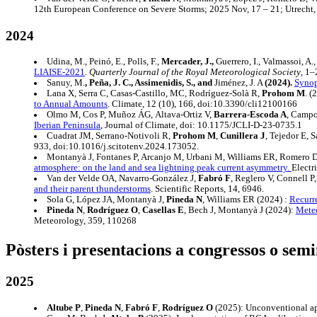
12th European Conference on Severe Storms; 2025 Nov, 17 – 21; Utrecht, 
2024
Udina, M., Peinó, E., Polls, F.,
Mercader, J.,
Guerrero, I., Valmassoi, A.,
LIAISE-2021
.
Quarterly Journal of the Royal Meteorological Society
, 1–
Sanuy, M.
, Peña, J. C., Assimenidis, S., and
Jiménez, J. A
(2024).
Synop
Lana X, Serra C, Casas-Castillo, MC, Rodríguez-Solà R,
Prohom M
. (
to Annual Amounts
. Climate, 12 (10), 166, doi:10.3390/cli12100166
Olmo M, Cos P, Muñoz ÁG, Altava-Ortiz V,
Barrera-Escoda A
, Campo
Iberian Peninsula
, Journal of Climate, doi: 10.1175/JCLI-D-23-0735.1
Cuadrat JM, Serrano-Notivoli R,
Prohom M
,
Cunillera J
, Tejedor E,
933, doi:10.1016/j.scitotenv.2024.173052.
Montanyà J, Fontanes P, Arcanjo M, Urbani M, Williams ER, Romero D,
atmosphere: on the land and sea lightning peak current asymmetry.
Electr
Van der Velde OA, Navarro-González J,
Fabró F
, Reglero V, Connell 
and their parent thunderstorms
. Scientific Reports, 14, 6946.
Sola G, López JA, Montanyà J,
Pineda N
, Williams ER (2024) :
Recurre
Pineda N
,
Rodríguez O
,
Casellas E
, Bech J, Montanyà J (2024):
Meteo
Meteorology, 359, 110268
Pòsters i presentacions a congressos o semi
2025
Altube P
,
Pineda N
,
Fabró F
,
Rodríguez O
(2025): Unconventional ap