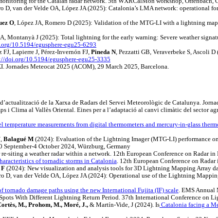
monitoring for the Catalan radar network. 5th WXRCalMon workshop, Offenbach, 
o D, van der Velde OA, López JA (2025): Catalonia’s LMA network: operational fo
uez O
, López JA, Romero D (2025): Validation of the MTG-LI with a lightning mapp
A, Montanyà J (2025): Total lightning for the early warning: Severe weather sign
oi.org/10.5194/egusphere-egu25-6293
FJ, Lapierre J, Pérez-Invernón FJ,
Pineda N
, Pezzatti GB, Veraverbeke S, Ascoli D 
s://doi.org/10.5194/egusphere-egu25-3335
XXI. Jornades Meteocat 2025 (ACOM), 29 March 2025, Barcelona.
actualització de la Xarxa de Radars del Servei Meteorològic de Catalunya. Jorn
ps i Clima al Vallès Oriental. Eines per a l’adaptació al canvi climàtic del sector 
el temperature measurements from digital thermometers and mercury-in-glass therm
F
,
Balagué M
(2024): Evaluation of the Lightning Imager (MTG-LI) performance o
0 September-4 October 2024, Würzburg, Germany
r re-siting a weather radar within a network. 12th European Conference on Radar
aracteristics of tornadic storms in Catalonia
. 12th European Conference on Radar
 F
(2024): New visualization and analysis tools for 3D Lightning Mapping Array 
o D, van der Velde OA, López JA (2024): Operational use of the Lightning Mapping
of tornado damage paths using the new International Fujita (IF) scale
. EMS Annual 
Spots With Different Lightning Return Period. 37th International Conference on L
 Cortès, M., Prohom, M., Moré, J.,
& Martín-Vide, J (2024). Is
Catalonia facing a M