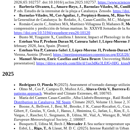
2026;65:102757. doi:10.1016/j.uclim.2025.102757.
https://www.scienc
Barbería-Oivanen, L., Amaro-Royo, J., Barnolas-Vilades, M., Cunill
P. eds. Estudis de la intensitat de la pluja a Catalunya. Zenodo.
https://do
Barnolas-Vilades, M., Cot-Aguilar, J., Perpinyà-Romeu, M., Rius-Vent
la Generalitat de Catalunya. In: Redaño, À.; Casas-Castillo, M.C.; Malgrat
Román-Cascón C, Jiménez MA, Martínez-Villagrasa D, Mañanes R,
Me
comprensión y predicción de brisas marinas. In: XXXVII Jornadas de la A
https://doi.org/10.5194/egusphere-egu26-10120
Busto M, Yzaguirre X,, Cunillera J. Interest, Impact of Phenology in t
Esteban Vea P, Prohom Duran M, Cateura Sabri J, López-Moreno JI
february 2026, Jaca, Spain. [Poster].
Esteban-Vea P, Cateura-Sabri J, López-Moreno JI, Prohom-Duran M
Vienna, Austria. [Poster].
https://meetingorganizer.copernicus.org/EGU2
Manuel Álvarez, Enric Casellas and Clara Brucet
. Uncovering Hidd
presentation].
https://drive.google.com/file/d/1us3dKe3LEfGyHJG_ki
2025
Rodríguez O
,
Pineda N
(2025). Assessment of tornado damage utilizin
Olmo M., Cos P., Campos D., Muñoz A.G.,
Altava-Ortiz V.
,
Barrera-E
patterns approach
. Weather and Climate Extremes, 48, 100765.
María del Carmen Casas-Castillo , Alba Llabrés-Brustenga , Raül Rodr
Distribution in Catalunya, NE Spain
. Climate 2025, Volume 13, Issue 2, 3
Boone, A., Bellvert, J., Best, M., Brooke, J. K., Canut-Rocafort, G., Cuxa
Gibert, F., Goulas, Y., Groh, J., Hanus, J., Hmimina, G., Jarlan, L., Kim, E.
Vargas, J., Rascher, U., Siegmann, B., Udina, M., Vial, A., Wrenger, B., Wul
European Meteorological Society
,
2
, 100007.
Busquets E, Udina M, Bech J,
Mercader J.
Sea surface temperature u
Esbrí, L.,
Rigo, T.
, & Llasat, M. D. C. (2025). Intense Rainfall in Urba