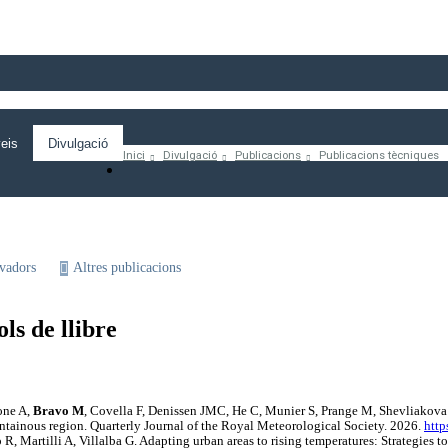
eis
Divulgació
Inici
Divulgació
Publicacions
Publicacions tècniques
rvadors
Altres publicacions
ols de llibre
oone A,
Bravo M
, Covella F, Denissen JMC, He C, Munier S, Prange M, Shevliakova 
untainous region. Quarterly Journal of the Royal Meteorological Society. 2026.
http
o R, Martilli A, Villalba G. Adapting urban areas to rising temperatures: Strategies 