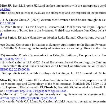
 Miró JR,
Best M, Brooke JK. Land-surface interactions with the atmosphere over t
/qj.4949
cation of citizen science to evaluate the emergency and the response of the populati
a, D., & Crespo-Otero, A. (2025). Western Mediterranean flash floods through the Le
2025.108266
aya M, Pérez-Ramos C, García-Oteyza J, Bonsoms JM, Oriol Monserrat, Espín-López 
 persistence of buried ice in the Pyrenees: Multi-Proxy evidence from Clots de l
64
ence of Surface Relative Humidity on Weather Radar Rainfall Observations over an 
eep Diurnal Convection Initiations in Summer: Application to the Eastern Pyrenees
a K, Villalba G. Assessing the intensity of heatwaves in a warming climate at the ur
25). Assessing Physics Parameterizations Using Evolutionary Computation. In: Lee
978-3-031-97629-2_8
limàtic de Catalunya 1991-2020. 1a ed. Barcelona: Servei Meteorològic de Catalu
 Temperature-Related Risks in Patients with Chronic Conditions in the Vallès Occi
/BIBE66822.2025.00038
a. Nous productes al Servei Meteorològic de Catalunya. In: XXXI Jornades de Mete
Miró JR
, Best M, Brooke JK. Land-surface interactions with the atmosphere over 
ce on Meteorology and Climatology of the Mediterranean, MetMed; 2025 May, 19-21;
FJ, Lapierre J, Pérez-Invernón FJ,
Pineda N
, Pezzatti GB, Veraverbeke S, Ascoli D.
ion].
https://doi.org/10.5194/egusphere-egu25-3335
A, Montanyà J: Total lightning for the early warning: Severe weather signatures f
ps://doi.org/10.5194/egusphere-egu25-6293
o D, van der Velde OA, López JA. Catalonia’s LMA network: operational forecasti