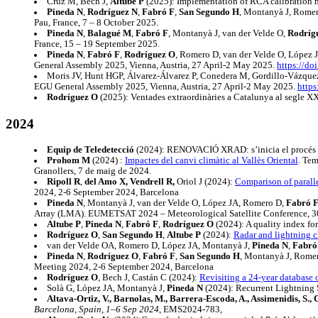
Cruz M, Bech J,
Altube P
(2025): Implementation of RCA calibration 
Pineda N
,
Rodríguez N
,
Fabró F
,
San Segundo H
, Montanyà J, Romer
Pau, France, 7 – 8 October 2025.
Pineda N
,
Balagué M
,
Fabró F
, Montanyà J, van der Velde O,
Rodríg
France, 15 – 19 September 2025.
Pineda N
,
Fabró F
,
Rodríguez O
, Romero D, van der Velde O, López J
General Assembly 2025, Vienna, Austria, 27 April-2 May 2025.
https://d
Moris JV, Hunt HGP, Álvarez-Álvarez P, Conedera M, Gordillo-Vázquez 
EGU General Assembly 2025, Vienna, Austria, 27 April-2 May 2025.
http
Rodríguez O
(2025): Ventades extraordinàries a Catalunya al segle 
2024
Equip de Teledetecció
(2024): RENOVACIÓ XRAD: s’inicia el procés d’
Prohom M
(2024) :
Impactes del canvi climàtic al Vallès Oriental
. Tem
Granollers, 7 de maig de 2024.
Ripoll R
,
del Amo X, Vendrell R,
Oriol J (2024):
Comparison of parall
2024, 2-6 September 2024, Barcelona
Pineda N
, Montanyà J, van der Velde O, López JA, Romero D,
Fabró 
Array (LMA). EUMETSAT 2024 – Meteorological Satellite Conference, 3
Altube P
,
Pineda N
,
Fabró F
,
Rodríguez O
(2024): A quality index fo
Rodríguez O
,
San Segundo H
,
Altube P
(2024):
Radar and lightning ch
van der Velde OA, Romero D, López JA, Montanyà J,
Pineda N
,
Fabró
Pineda N
,
Rodríguez O
,
Fabró F
,
San Segundo H
, Montanyà J, Romer
Meeting 2024, 2-6 September 2024, Barcelona
Rodríguez O
, Bech J, Castán C (2024):
Revisiting a 24-year database 
Solà G, López JA, Montanyà J,
Pineda N
(2024): Recurrent Lightning 
Altava-Ortiz, V., Barnolas, M., Barrera-Escoda, A., Assimenidis, S.,
Barcelona, Spain, 1–6 Sep 2024
, EMS2024-783,