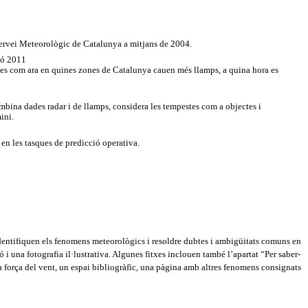
 Servei Meteorològic de Catalunya a mitjans de 2004.
ió 2011
es com ara en quines zones de Catalunya cauen més llamps, a quina hora es
bina dades radar i de llamps, considera les tempestes com a objectes i
ini.
en les tasques de predicció operativa.
 identifiquen els fenomens meteorològics i resoldre dubtes i ambigüitats comuns en
 i una fotografia il·lustrativa. Algunes fitxes inclouen també l’apartat “Per saber-
la força del vent, un espai bibliogràfic, una pàgina amb altres fenomens consignats