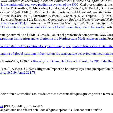
.
XXX Jornades de Meterologia Eduard Fontserè 2024, Barcelona, Spain, 23 Nov 
 the multimodel sea wave prediction system of the SMC
. Oral presentation at the
 Altube, P
., Casellas, E., Mercader, J.,
Balagué, M., Calderón, A., Paci, A., González
stimates” (ARTEMIS) al Pirineu Oriental. Pòster a les
XXX Jornades de Meterologi
 Altube, P.
, Casellas, E., Mercader, J.,
Paci, A., González, S., & Trapero, L.
(2024) 
 Pyrenees. Poster at
12th European Conference on Radar in Meteorology and Hyd
e effects on WRFv4.3
. Poster at the
EMS Annual Meeting 2024, Barcelona, Spain, 
el ensemble temperature forecasts using Distributional Regression Networks
. Poste
entatge automàtic a l’SMC: el cas de l’ajust del pronòstic de temperatura.
XXX Jorn
spiration distribution and evolution in the Northwestern Mediterranean basin
. Pos
similation for operational very short-range precipitation forecasts in Catalonia: I
tanding of global warming influences on the temperature behaviour on mountainou
 Martín-Vide, J. (2024).
Reanalysis of Giant Hail Event in Catalonia (NE of the Ibe
, Paci, A., & Bech, J. (2024). Irrigation impact on boundary layer and precipitatio
oi.org/10.5194/ems2024-78
.
s diferents treballs i estudis de les ciències atmosfèriques que es portin a terme a
024
[PDF,2,76 MB.]. Edició 2025.
l país, amb una anàlisi detallada d’aquest episodi i el seu context climàtic.