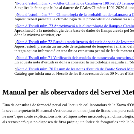
Nota d’estudi núm. 75 – Atles Climàtic de Catalunya 1991-2020 Termop
S’explica la feina que hi ha al darrere de l’Atles Climàtic 1991-2020 d’un
Nota d’estudi núm. 74 – Climatologia de la probabilitat de calamarsa a 
Aquest treball presenta la climatologia de la probabilitat de calamarsa a
Nota d’Estudi núm. 73 Aproximació a la climatologia de llamps a Catalu
Aproximació a la metodologia de la base de dades de llamps creada pel S
dóna la màxima activitat, etc.
Nota d’Estudi núm.72 Estudi i modelització del cicle de vida de les tem
Aquest estudi presenta un mètode de seguiment de tempestes i anàlisi del 
integra aquest informació en una única estructura per tal de fer de manera m
Nota d’Estudi núm.71 Verificació dels models de mesoescala operatius a
En aquesta nota d’estudi es dóna a conèixer la metodologia seguida a l’SM
Nota d’Estudi núm. 70 Resum de les notes d’estudi de l’antic Servei Me
Catàleg que inicia una col·lecció de les fitxes-resum de les 69 Notes d’Es
Manual per als observadors del Servei Me
Eina de consulta i de formació per al col·lectiu de col·laboradors de la Xarxa d’
la seva interpretació.El manual s’estructura en un conjunt de fitxes, una per a cad
ne més”, que conté explicacions més teòriques sobre meteorologia i climatologia. A
als textos però que no disposen de fitxa pròpia,i un índex de fotografies amb la lo