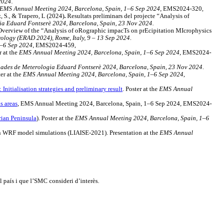
2024
.
EMS Annual Meeting 2024, Barcelona, Spain, 1–6 Sep 2024
, EMS2024-320,
, S., & Trapero, L (2024)
.
Resultats preliminars del projecte “Analysis of
a Eduard Fontserè 2024, Barcelona, Spain, 23 Nov 2024
.
Overview of the “Analysis of oRographic impacTs on prEcipitation MIcrophysics
rology (ERAD 2024)
,
Rome, Italy, 9 – 13 Sep 2024
.
1–6 Sep 2024
, EMS2024-459,
r at the
EMS Annual Meeting 2024, Barcelona, Spain, 1–6 Sep 2024
, EMS2024-
ades de Meterologia Eduard Fontserè 2024, Barcelona, Spain, 23 Nov 2024
.
ter at the
EMS Annual Meeting 2024, Barcelona, Spain, 1–6 Sep 2024
,
nitialisation strategies and preliminary result
. Poster at the
EMS Annual
s areas
, EMS Annual Meeting 2024, Barcelona, Spain, 1–6 Sep 2024, EMS2024-
rian Peninsula
). Poster at the
EMS Annual Meeting 2024, Barcelona, Spain, 1–6
n in WRF model simulations (LIAISE-2021). Presentation at the
EMS Annual
l país i que l’SMC consideri d’interès.