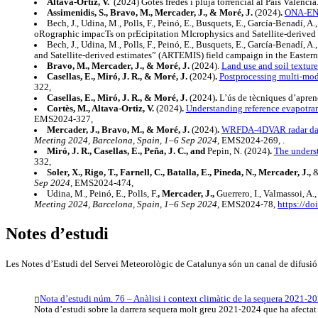
Altava-Ortiz, V.
(2024) Gotes fredes i pluja torrencial al País Valencià
Assimenidis, S., Bravo, M., Mercader, J., & Moré, J.
(2024)
.
ONA-ENS,
Bech, J., Udina, M., Polls, F., Peinó, E., Busquets, E., García-Benadí, A.,
oRographic impacTs on prEcipitation MIcrophysics and Satellite-derived e
Bech, J., Udina, M., Polls, F., Peinó, E., Busquets, E., García-Benadí, A.,
and Satellite-derived estimates” (ARTEMIS) field campaign in the Eastern
Bravo, M., Mercader, J., & Moré, J.
(2024).
Land use and soil textur
Casellas, E., Miró, J. R., & Moré, J.
(2024)
.
Postprocessing multi-mod
322,
Casellas, E., Miró, J. R., & Moré, J.
(2024)
.
L’ús de tècniques d’apren
Cortès, M., Altava-Ortiz, V.
(2024)
.
Understanding reference evapotran
EMS2024-327,
Mercader, J., Bravo, M., & Moré, J.
(2024)
.
WRFDA-4DVAR radar data as
Meeting 2024, Barcelona, Spain, 1–6 Sep 2024
, EMS2024-269, .
Miró, J. R., Casellas, E., Peña, J. C., and
Pepin, N. (2024)
.
The unders
332,
Soler, X., Rigo, T., Farnell, C., Batalla, E., Pineda, N., Mercader, J.,
&
Sep 2024
, EMS2024-474,
Udina, M., Peinó, E., Polls, F.
, Mercader, J.,
Guerrero, I., Valmassoi, A.
Meeting 2024, Barcelona, Spain, 1–6 Sep 2024
, EMS2024-78,
https://d
Notes d’estudi
Les Notes d’Estudi del Servei Meteorològic de Catalunya són un canal de difusió del
Nota d’estudi núm. 76 – Anàlisi i context climàtic de la sequera 2021-2
Nota d’estudi sobre la darrera sequera molt greu 2021-2024 que ha afectat a