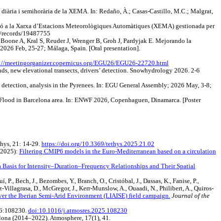
ó diària i semihorària de la XEMA. In: Redaño, À.; Casas-Castillo, M.C.; Malgrat,
tació a la Xarxa d’Estacions Meteorològiques Automàtiques (XEMA) gestionada per
org/records/19487755
oone A, Kral S, Reuder J, Wrenger B, Groh J, Pardyjak E. Mejorando la
026 Feb, 25-27; Málaga, Spain. [Oral presentation].
s://meetingorganizer.copernicus.org/EGU26/EGU26-22720.html
ds, new elevational transects, drivers’ detection. Snowhydrology 2026. 2-6
detection, analysis in the Pyrenees. In: EGU General Assembly; 2026 May, 3-8;
Flood in Barcelona area. In: ENWF 2026, Copenhaguen, Dinamarca. [Poster
thys, 21: 14-29.
https://doi.org/10.3369/tethys.2025.21.02
 (2025):
Filtering CMIP6 models in the Euro-Mediterranean based on a circulation
 a Basis for Intensity–Duration–Frequency Relationships and Their Spatial
í, P., Bech, J., Bezombes, Y., Branch, O., Cristóbal, J., Dassas, K., Fanise, P.,
z-Villagrasa, D., McGregor, J., Kerr-Munslow, A., Ouaadi, N., Philibert, A., Quiros-
ver the Iberian Semi-Arid Environment (LIAISE) field campaign.
Journal of the
26:108230.
doi:10.1016/j.atmosres.2025.108230
celona (2014–2022). Atmosphere, 17(1), 41.