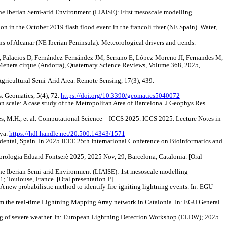
he Iberian Semi-arid Environment (LIAISE): First mesoscale modelling
on in the October 2019 flash flood event in the francolí river (NE Spain). Water,
ns of Alcanar (NE Iberian Peninsula): Meteorological drivers and trends.
P, Palacios D, Fernández-Fernández JM, Serrano E, López-Moreno JI, Fernandes M,
a Menera cirque (Andorra), Quaternary Science Reviews, Volume 368, 2025,
Agricultural Semi-Arid Area. Remote Sensing, 17(3), 439.
. Geomatics, 5(4), 72.
https://doi.org/10.3390/geomatics5040072
ban scale: A case study of the Metropolitan Area of Barcelona. J Geophys Res
s, M.H., et al. Computational Science – ICCS 2025. ICCS 2025. Lecture Notes in
nya.
https://hdl.handle.net/20.500.14343/1571
dental, Spain. In 2025 IEEE 25th International Conference on Bioinformatics and
orologia Eduard Fontserè 2025; 2025 Nov, 29, Barcelona, Catalonia. [Oral
the Iberian Semi-arid Environment (LIAISE): 1st mesoscale modelling
 Toulouse, France. [Oral presentation.P]
 A new probabilistic method to identify fire-igniting lightning events. In: EGU
rom the real-time Lightning Mapping Array network in Catalonia. In: EGU General
ng of severe weather. In: European Lightning Detection Workshop (ELDW); 2025