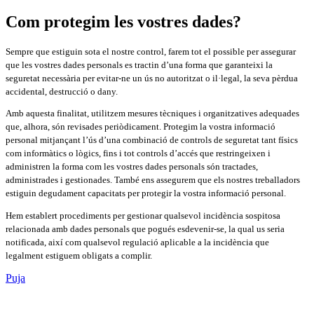
Com protegim les vostres dades?
Sempre que estiguin sota el nostre control, farem tot el possible per assegurar
que les vostres dades personals es tractin d’una forma que garanteixi la
seguretat necessària per evitar-ne un ús no autoritzat o il·legal, la seva pèrdua
accidental, destrucció o dany.
Amb aquesta finalitat, utilitzem mesures tècniques i organitzatives adequades
que, alhora, són revisades periòdicament. Protegim la vostra informació
personal mitjançant l’ús d’una combinació de controls de seguretat tant físics
com informàtics o lògics, fins i tot controls d’accés que restringeixen i
administren la forma com les vostres dades personals són tractades,
administrades i gestionades. També ens assegurem que els nostres treballadors
estiguin degudament capacitats per protegir la vostra informació personal.
Hem establert procediments per gestionar qualsevol incidència sospitosa
relacionada amb dades personals que pogués esdevenir-se, la qual us seria
notificada, així com qualsevol regulació aplicable a la incidència que
legalment estiguem obligats a complir.
Puja