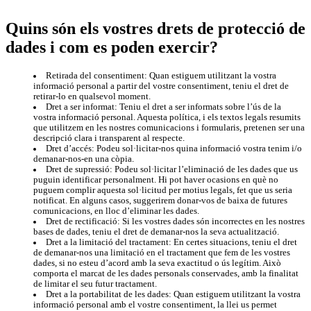
Quins són els vostres drets de protecció de
dades i com es poden exercir?
Retirada del consentiment: Quan estiguem utilitzant la vostra
informació personal a partir del vostre consentiment, teniu el dret de
retirar-lo en qualsevol moment.
Dret a ser informat: Teniu el dret a ser informats sobre l’ús de la
vostra informació personal. Aquesta política, i els textos legals resumits
que utilitzem en les nostres comunicacions i formularis, pretenen ser una
descripció clara i transparent al respecte.
Dret d’accés: Podeu sol·licitar-nos quina informació vostra tenim i/o
demanar-nos-en una còpia.
Dret de supressió: Podeu sol·licitar l’eliminació de les dades que us
puguin identificar personalment. Hi pot haver ocasions en què no
puguem complir aquesta sol·licitud per motius legals, fet que us seria
notificat. En alguns casos, suggerirem donar-vos de baixa de futures
comunicacions, en lloc d’eliminar les dades.
Dret de rectificació: Si les vostres dades són incorrectes en les nostres
bases de dades, teniu el dret de demanar-nos la seva actualització.
Dret a la limitació del tractament: En certes situacions, teniu el dret
de demanar-nos una limitació en el tractament que fem de les vostres
dades, si no esteu d’acord amb la seva exactitud o ús legítim. Això
comporta el marcat de les dades personals conservades, amb la finalitat
de limitar el seu futur tractament.
Dret a la portabilitat de les dades: Quan estiguem utilitzant la vostra
informació personal amb el vostre consentiment, la llei us permet