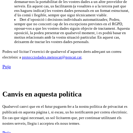
demanar-nos la portabilitat de les vostres dades a un altre proveïdor de
serveis. En aquest cas, us facilitarem (a vosaltres o a la tercera part que
ens hagueu indicat) les vostres dades personals en un format estructurat,
d’ús comú i llegible, sempre que sigui tècnicament viable.
Dret d’oposició i decisions individuals automatitzades; Podeu,
sempre que no concorri cap de les excepcions previstes en el RGPD,
oposar-vos a que les vostres dades siguin objecte de tractament. Aquesta
oposició, la podeu presentar en qualsevol moment, i es podrà basar en
motius relacionats amb la vostra situació particular. En aquest cas,
deixarem de tractar les vostres dades personals.
Podeu sol·licitar l’exercici de qualsevol d’aquests drets adreçant un correu
electrònic a
protecciodades.meteocat@gencat.cat
.
Puja
Canvis en aquesta política
Qualsevol canvi que en el futur puguem fer a la nostra política de privacitat es
publicarà en aquesta pàgina i, si escau, us ho notificarem per correu electrònic.
En cas que sigui necessari, us sol·licitarem que, per continuar utilitzant els
nostres serveis, llegiu i accepteu els nous termes.
Puja