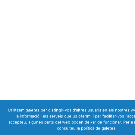
Utilitzem
galetes
per distingir-vos d'altres usuaris en els nostres we
la informació i els serveis que us oferim, i per facilitar-vos l'acc
accepteu, algunes parts del web poden deixar de funcionar. Per a 
consulteu la
política de galetes