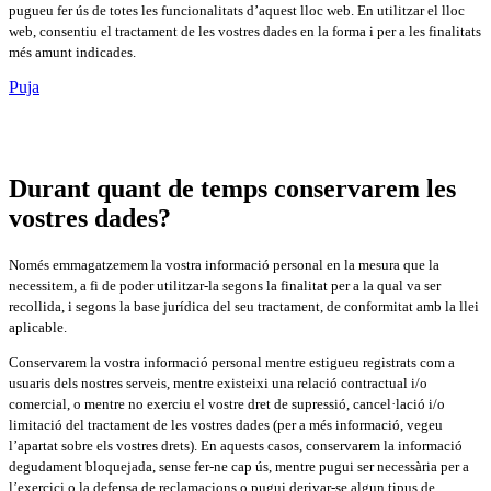
pugueu fer ús de totes les funcionalitats d’aquest lloc web. En utilitzar el lloc
web, consentiu el tractament de les vostres dades en la forma i per a les finalitats
més amunt indicades.
Puja
Durant quant de temps conservarem les
vostres dades?
Només emmagatzemem la vostra informació personal en la mesura que la
necessitem, a fi de poder utilitzar-la segons la finalitat per a la qual va ser
recollida, i segons la base jurídica del seu tractament, de conformitat amb la llei
aplicable.
Conservarem la vostra informació personal mentre estigueu registrats com a
usuaris dels nostres serveis, mentre existeixi una relació contractual i/o
comercial, o mentre no exerciu el vostre dret de supressió, cancel·lació i/o
limitació del tractament de les vostres dades (per a més informació, vegeu
l’apartat sobre els vostres drets). En aquests casos, conservarem la informació
degudament bloquejada, sense fer-ne cap ús, mentre pugui ser necessària per a
l’exercici o la defensa de reclamacions o pugui derivar-se algun tipus de