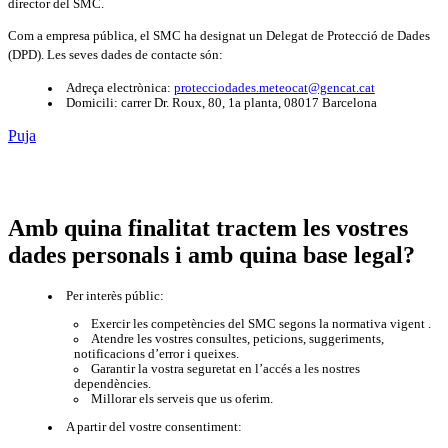
director del SMC.
Com a empresa pública, el SMC ha designat un Delegat de Protecció de Dades
(DPD). Les seves dades de contacte són:
Adreça electrònica:
protecciodades.meteocat@gencat.cat
Domicili: carrer Dr. Roux, 80, 1a planta, 08017 Barcelona
Puja
Amb quina finalitat tractem les vostres
dades personals i amb quina base legal?
Per interès públic:
Exercir les competències del SMC segons la normativa vigent .
Atendre les vostres consultes, peticions, suggeriments,
notificacions d’error i queixes.
Garantir la vostra seguretat en l’accés a les nostres
dependències.
Millorar els serveis que us oferim.
A partir del vostre consentiment: