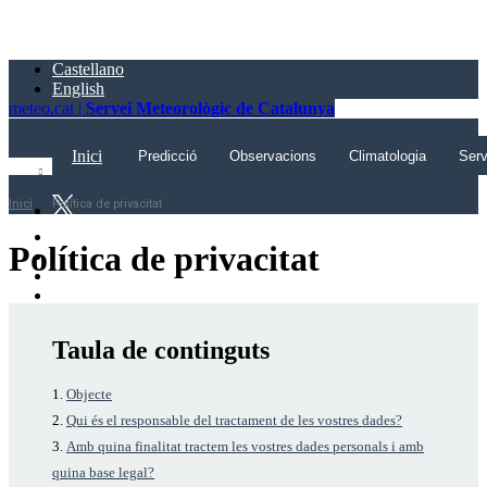
Saltar
al
contingut
Castellano
principal
English
meteo.cat |
Servei Meteorològic de Catalunya
Inici
Predicció
Observacions
Climatologia
Serv
Inici
Política de privacitat
Política de privacitat
Taula de continguts
Objecte
Qui és el responsable del tractament de les vostres dades?
Amb quina finalitat tractem les vostres dades personals i amb
quina base legal?