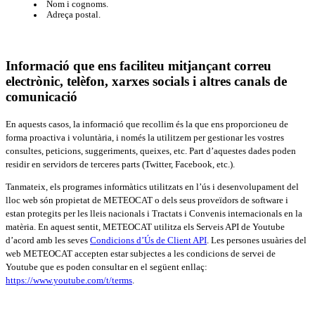
Nom i cognoms.
Adreça postal.
Informació que ens faciliteu mitjançant correu
electrònic, telèfon, xarxes socials i altres canals de
comunicació
En aquests casos, la informació que recollim és la que ens proporcioneu de
forma proactiva i voluntària, i només la utilitzem per gestionar les vostres
consultes, peticions, suggeriments, queixes, etc. Part d’aquestes dades poden
residir en servidors de terceres parts (Twitter, Facebook, etc.).
Tanmateix, els programes informàtics utilitzats en l’ús i desenvolupament del
lloc web són propietat de METEOCAT o dels seus proveïdors de software i
estan protegits per les lleis nacionals i Tractats i Convenis internacionals en la
matèria. En aquest sentit, METEOCAT utilitza els Serveis API de Youtube
d’acord amb les seves
Condicions d’Ús de Client API
. Les persones usuàries del
web METEOCAT accepten estar subjectes a les condicions de servei de
Youtube que es poden consultar en el següent enllaç:
https://www.youtube.com/t/terms
.