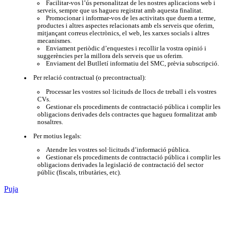
Facilitar-vos l’ús personalitzat de les nostres aplicacions web i
serveis, sempre que us hagueu registrat amb aquesta finalitat.
Promocionar i informar-vos de les activitats que duem a terme,
productes i altres aspectes relacionats amb els serveis que oferim,
mitjançant correus electrònics, el web, les xarxes socials i altres
mecanismes.
Enviament periòdic d’enquestes i recollir la vostra opinió i
suggerències per la millora dels serveis que us oferim.
Enviament del Butlletí informatiu del SMC, prèvia subscripció.
Per relació contractual (o precontractual):
Processar les vostres sol·licituds de llocs de treball i els vostres
CVs.
Gestionar els procediments de contractació pública i complir les
obligacions derivades dels contractes que hagueu formalitzat amb
nosaltres.
Per motius legals:
Atendre les vostres sol·licituds d’informació pública.
Gestionar els procediments de contractació pública i complir les
obligacions derivades la legislació de contractació del sector
públic (fiscals, tributàries, etc).
Puja