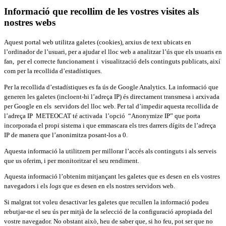
Informació que recollim de les vostres visites als
nostres webs
Aquest portal web utilitza galetes (cookies), arxius de text ubicats en
l’ordinador de l’usuari, per a ajudar el lloc web a analitzar l’ús que els usuaris en
fan, per el correcte funcionament i visualització dels continguts publicats, així
com per la recollida d’estadístiques.
Per la recollida d’estadístiques es fa ús de Google Analytics. La informació que
generen les galetes (incloent-hi l’adreça IP) és directament transmesa i arxivada
per Google en els servidors del lloc web. Per tal d’impedir aquesta recollida de
l’adreça IP METEOCAT té activada l’opció “Anonymize IP” que porta
incorporada el propi sistema i que emmascara els tres darrers dígits de l’adreça
IP de manera que l’anonimitza posant-los a 0.
Aquesta informació la utilitzem per millorar l’accés als continguts i als serveis
que us oferim, i per monitoritzar el seu rendiment.
Aquesta informació l’obtenim mitjançant les galetes que es desen en els vostres
navegadors i els
logs
que es desen en els nostres servidors web.
Si malgrat tot voleu desactivar les galetes que recullen la informació podeu
rebutjar-ne el seu ús per mitjà de la selecció de la configuració apropiada del
vostre navegador. No obstant això, heu de saber que, si ho feu, pot ser que no