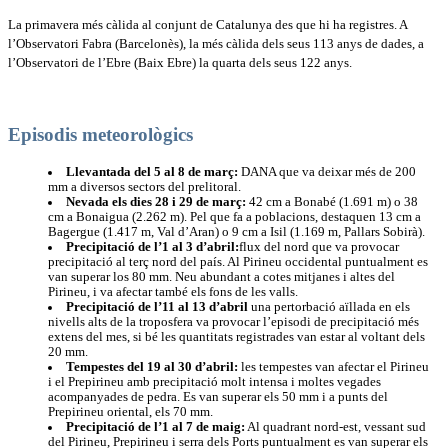
La primavera més càlida al conjunt de Catalunya des que hi ha registres. A
l’Observatori Fabra (Barcelonès), la més càlida dels seus 113 anys de dades, a
l’Observatori de l’Ebre (Baix Ebre) la quarta dels seus 122 anys.
Episodis meteorològics
Llevantada del 5 al 8 de març:
DANA que va deixar més de 200
mm a diversos sectors del prelitoral.
Nevada els dies 28 i 29 de març:
42 cm a Bonabé (1.691 m) o 38
cm a Bonaigua (2.262 m). Pel que fa a poblacions, destaquen 13 cm a
Bagergue (1.417 m, Val d’Aran) o 9 cm a Isil (1.169 m, Pallars Sobirà).
Precipitació de l’1 al 3 d’abril:
flux del nord que va provocar
precipitació al terç nord del país. Al Pirineu occidental puntualment es
van superar los 80 mm. Neu abundant a cotes mitjanes i altes del
Pirineu, i va afectar també els fons de les valls.
Precipitació de l’11 al 13 d’abril
una pertorbació aïllada en els
nivells alts de la troposfera va provocar l’episodi de precipitació més
extens del mes, si bé les quantitats registrades van estar al voltant dels
20 mm.
Tempestes del 19 al 30 d’abril:
les tempestes van afectar el Pirineu
i el Prepirineu amb precipitació molt intensa i moltes vegades
acompanyades de pedra. Es van superar els 50 mm i a punts del
Prepirineu oriental, els 70 mm.
Precipitació de l’1 al 7 de maig:
Al quadrant nord-est, vessant sud
del Pirineu, Prepirineu i serra dels Ports puntualment es van superar els