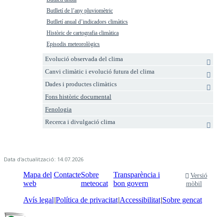
Butlletí de l’any pluviomètric
Butlletí anual d’indicadors climàtics
Històric de cartografia climàtica
Episodis meteorològics
Evolució observada del clima
Canvi climàtic i evolució futura del clima
Dades i productes climàtics
Fons històric documental
Fenologia
Recerca i divulgació clima
Data d'actualització: 14.07.2026
Mapa del
Contacte
Sobre
Transparència i
Versió
web
meteocat
bon govern
mòbil
Avís legal
Política de privacitat
Accessibilitat
Sobre gencat