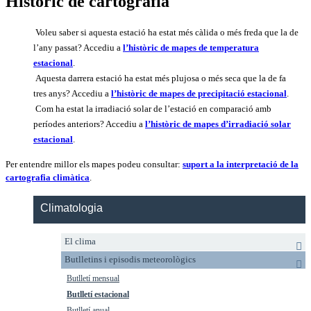
Històric de cartografia
Voleu saber si aquesta estació ha estat més càlida o més freda que la de
l’any passat? Accediu a
l’històric de mapes de temperatura
estacional
.
Aquesta darrera estació ha estat més plujosa o més seca que la de fa
tres anys? Accediu a
l’històric de mapes de precipitació estacional
.
Com ha estat la irradiació solar de l’estació en comparació amb
períodes anteriors? Accediu a
l’històric de mapes d’irradiació solar
estacional
.
Per entendre millor els mapes podeu consultar:
suport a la interpretació de la
cartografia climàtica
.
Climatologia
El clima
Butlletins i episodis meteorològics
Butlletí mensual
Butlletí estacional
Butlletí anual