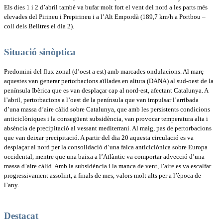
Els dies 1 i 2 d’abril també va bufar molt fort el vent del nord a les parts més
elevades del Pirineu i Prepirineu i a l’Alt Empordà (189,7 km/h a Portbou –
coll dels Belitres el dia 2).
Situació sinòptica
Predomini del flux zonal (d’oest a est) amb marcades ondulacions. Al març
aquestes van generar pertorbacions aïllades en altura (DANA) al sud-oest de la
península Ibèrica que es van desplaçar cap al nord-est, afectant Catalunya. A
l’abril, pertorbacions a l’oest de la península que van impulsar l’arribada
d’una massa d’aire càlid sobre Catalunya, que amb les persistents condicions
anticiclòniques i la consegüent subsidència, van provocar temperatura alta i
absència de precipitació al vessant mediterrani. Al maig, pas de pertorbacions
que van deixar precipitació. A partir del dia 20 aquesta circulació es va
desplaçar al nord per la consolidació d’una falca anticiclònica sobre Europa
occidental, mentre que una baixa a l’Atlàntic va comportar advecció d’una
massa d’aire càlid. Amb la subsidència i la manca de vent, l’aire es va escalfar
progressivament assolint, a finals de mes, valors molt alts per a l’època de
l’any.
Destacat