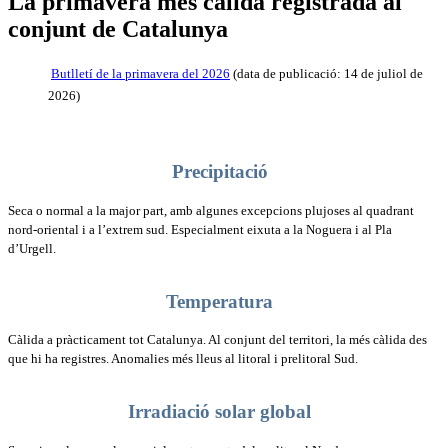
La primavera més càlida registrada al
conjunt de Catalunya
B
utlletí de la primavera del 2026
(data de publicació: 14 de juliol de
2026)
Precipitació
Seca o normal a la major part, amb algunes excepcions plujoses al quadrant
nord-oriental i a l’extrem sud. Especialment eixuta a la Noguera i al Pla
d’Urgell.
Temperatura
Càlida a pràcticament tot Catalunya. Al conjunt del territori, la més càlida des
que hi ha registres. Anomalies més lleus al litoral i prelitoral Sud.
Irradiació solar global