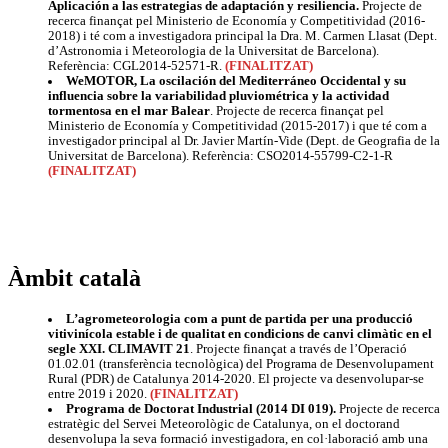
Aplicación a las estrategias de adaptación y resiliencia.
Projecte de
recerca finançat pel Ministerio de Economía y Competitividad (2016-
2018) i té com a investigadora principal la Dra. M. Carmen Llasat (Dept.
d’Astronomia i Meteorologia de la Universitat de Barcelona).
Referència: CGL2014-52571-R.
(FINALITZAT)
WeMOTOR, La oscilación del Mediterráneo Occidental y su
influencia sobre la variabilidad pluviométrica y la actividad
tormentosa en el mar Balear
. Projecte de recerca finançat pel
Ministerio de Economía y Competitividad (2015-2017) i que té com a
investigador principal al Dr. Javier Martín-Vide (Dept. de Geografia de la
Universitat de Barcelona). Referència: CSO2014-55799-C2-1-R
(FINALITZAT)
Àmbit català
L’agrometeorologia com a punt de partida per una producció
vitivinícola estable i de qualitat en condicions de canvi climàtic en el
segle XXI. CLIMAVIT 21
. Projecte finançat a través de l’Operació
01.02.01 (transferència tecnològica) del Programa de Desenvolupament
Rural (PDR) de Catalunya 2014-2020. El projecte va desenvolupar-se
entre 2019 i 2020.
(FINALITZAT)
Programa de Doctorat Industrial (2014 DI 019).
Projecte de recerca
estratègic del Servei Meteorològic de Catalunya, on el doctorand
desenvolupa la seva formació investigadora, en col·laboració amb una