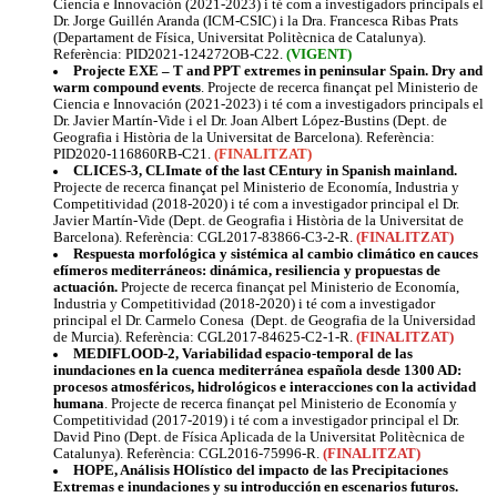
Ciencia e Innovación (2021-2023) i té com a investigadors principals el
Dr. Jorge Guillén Aranda (ICM-CSIC) i la Dra. Francesca Ribas Prats
(Departament de Física, Universitat Politècnica de Catalunya).
Referència: PID2021-124272OB-C22.
(VIGENT)
Projecte EXE – T and PPT extremes in peninsular Spain. Dry and
warm compound events
. Projecte de recerca finançat pel Ministerio de
Ciencia e Innovación (2021-2023) i té com a investigadors principals el
Dr. Javier Martín-Vide i el Dr. Joan Albert López-Bustins (Dept. de
Geografia i Història de la Universitat de Barcelona). Referència:
PID2020-116860RB-C21.
(FINALITZAT)
CLICES-3, CLImate of the last CEntury in Spanish mainland.
Projecte de recerca finançat pel Ministerio de Economía, Industria y
Competitividad (2018-2020) i té com a investigador principal el Dr.
Javier Martín-Vide (Dept. de Geografia i Història de la Universitat de
Barcelona). Referència: CGL2017-83866-C3-2-R.
(FINALITZAT)
Respuesta morfológica y sistémica al cambio climático en cauces
efímeros mediterráneos: dinámica, resiliencia y propuestas de
actuación.
Projecte de recerca finançat pel Ministerio de Economía,
Industria y Competitividad (2018-2020) i té com a investigador
principal el Dr. Carmelo Conesa (Dept. de Geografia de la Universidad
de Murcia). Referència: CGL2017-84625-C2-1-R.
(FINALITZAT)
MEDIFLOOD-2, Variabilidad espacio-temporal de las
inundaciones en la cuenca mediterránea española desde 1300 AD:
procesos atmosféricos, hidrológicos e interacciones con la actividad
humana
. Projecte de recerca finançat pel Ministerio de Economía y
Competitividad (2017-2019) i té com a investigador principal el Dr.
David Pino (Dept. de Física Aplicada de la Universitat Politècnica de
Catalunya). Referència: CGL2016-75996-R.
(FINALITZAT)
HOPE, Análisis HOlístico del impacto de las Precipitaciones
Extremas e inundaciones y su introducción en escenarios futuros.