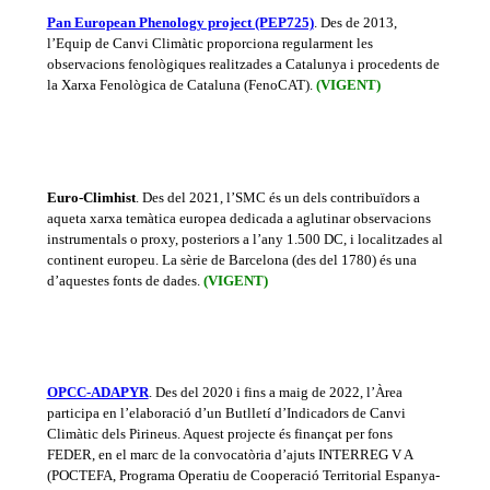
Pan European Phenology project (PEP725)
. Des de 2013,
l’Equip de Canvi Climàtic proporciona regularment les
observacions fenològiques realitzades a Catalunya i procedents de
la Xarxa Fenològica de Cataluna (FenoCAT).
(VIGENT)
Euro-Climhist
. Des del 2021, l’SMC és un dels contribuïdors a
aqueta xarxa temàtica europea dedicada a aglutinar observacions
instrumentals o proxy, posteriors a l’any 1.500 DC, i localitzades al
continent europeu. La sèrie de Barcelona (des del 1780) és una
d’aquestes fonts de dades.
(VIGENT)
OPCC-ADAPYR
. Des del 2020 i fins a maig de 2022, l’Àrea
participa en l’elaboració d’un Butlletí d’Indicadors de Canvi
Climàtic dels Pirineus. Aquest projecte és finançat per fons
FEDER, en el marc de la convocatòria d’ajuts INTERREG V A
(POCTEFA, Programa Operatiu de Cooperació Territorial Espanya-