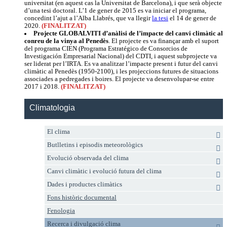
universitat (en aquest cas la Universitat de Barcelona), i que serà objecte
d’una tesi doctoral. L’1 de gener de 2015 es va iniciar el programa,
concedint l’ajut a l’Alba Llabrés, que va llegir
la tesi
el 14 de gener de
2020.
(FINALITZAT)
Projecte GLOBALVITI d’anàlisi de l’impacte del canvi climàtic al
conreu de la vinya al Penedès
. El projecte es va finançar amb el suport
del programa CIEN (Programa Estratégico de Consorcios de
Investigación Empresarial Nacional) del CDTI, i aquest subprojecte va
ser liderat per l’IRTA. Es va analitzar l’impacte present i futur del canvi
climàtic al Penedès (1950-2100), i les projeccions futures de situacions
associades a pedregades i boires. El projecte va desenvolupar-se entre
2017 i 2018.
(FINALITZAT)
Climatologia
El clima
Butlletins i episodis meteorològics
Evolució observada del clima
Canvi climàtic i evolució futura del clima
Dades i productes climàtics
Fons històric documental
Fenologia
Recerca i divulgació clima