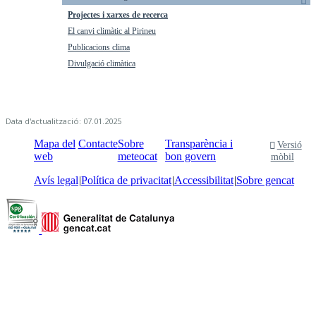
Projectes i xarxes de recerca
El canvi climàtic al Pirineu
Publicacions clima
Divulgació climàtica
Data d'actualització: 07.01.2025
Mapa del
Contacte
Sobre
Transparència i
Versió
web
meteocat
bon govern
mòbil
Avís legal
Política de privacitat
Accessibilitat
Sobre gencat