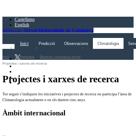
Saltar
al
contingut
Castellano
principal
English
meteo.cat |
Servei Meteorològic de Catalunya
Inici
Predicció
Observacions
Climatologia
Serv
Inici
Climatologia
Recerca i divulgació clima
Projectes i xarxes de recerca
Projectes i xarxes de recerca
Tot seguit s’indiquen les iniciatives i projectes de recerca on participa l’àrea de
Climatologia actualment o en els darrers cinc anys.
Àmbit internacional