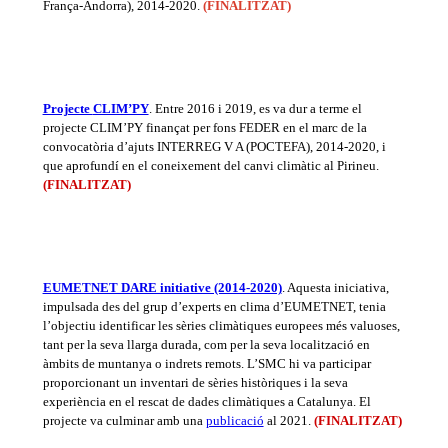
França-Andorra), 2014-2020.
(FINALITZAT)
Projecte
CLIM’PY
. Entre 2016 i 2019, es va dur a terme el
projecte CLIM’PY finançat per fons FEDER en el marc de la
convocatòria d’ajuts INTERREG V A (POCTEFA), 2014-2020, i
que aprofundí en el coneixement del canvi climàtic al Pirineu.
(FINALITZAT)
EUMETNET DARE initiative (2014-2020)
. Aquesta iniciativa,
impulsada des del grup d’experts en clima d’EUMETNET, tenia
l’objectiu identificar les sèries climàtiques europees més valuoses,
tant per la seva llarga durada, com per la seva localització en
àmbits de muntanya o indrets remots. L’SMC hi va participar
proporcionant un inventari de sèries històriques i la seva
experiència en el rescat de dades climàtiques a Catalunya. El
projecte va culminar amb una
publicació
al 2021.
(FINALITZAT)