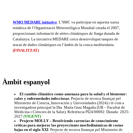
WMO MEDARE initiative
.
L’SMC va participar en aquesta xarxa
temàtica de l’Organització Meteorològica Mundial creada el 2007,
proporcionant informació de sèries climàtiques de llarga durada de
Catalunya. La iniciativa MEDARE cerca desenvolupar tasques de
rescat de dades climàtiques en l’àmbit de la conca mediterrània.
(FINALITZAT)
Àmbit espanyol
El cambio climático como amenaza para la salud y el bienestar:
calor y enfermedades infecciosas
. Projecte de recerca finançat pel
Ministerio de Ciencia, Innovación y Universidades (2024) i té com a
investigadora principal la Dra. Maria Grau Magaña (UB – Facultat de
Medicina i Ciències de la Salut). Referència PI24/00692. Durada: 2025-
2027
(VIGENT)
Projecte MOLLY – Resolviendo carencias de conocimiento
críticas para mejorar las proyecciones morfodinámicas de costas
bajas en el siglo XXI
. Projecte de recerca finançat pel Ministerio de