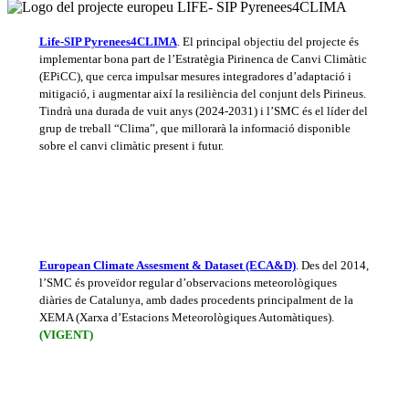
Life-SIP Pyrenees4CLIMA
. El principal objectiu del projecte és
implementar bona part de l’Estratègia Pirinenca de Canvi Climàtic
(EPiCC), que cerca impulsar mesures integradores d’adaptació i
mitigació, i augmentar així la resiliència del conjunt dels Pirineus.
Tindrà una durada de vuit anys (2024-2031) i l’SMC és el líder del
grup de treball “Clima”, que millorarà la informació disponible
sobre el canvi climàtic present i futur.
European Climate Assesment & Dataset (ECA&D)
. Des del 2014,
l’SMC és proveïdor regular d’observacions meteorològiques
diàries de Catalunya, amb dades procedents principalment de la
XEMA (Xarxa d’Estacions Meteorològiques Automàtiques).
(VIGENT)