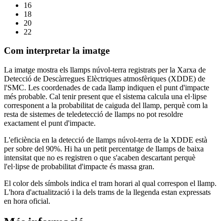
16
18
20
22
Com interpretar la imatge
La imatge mostra els llamps núvol-terra registrats per la Xarxa de
Detecció de Descàrregues Elèctriques atmosfèriques (XDDE) de
l'SMC. Les coordenades de cada llamp indiquen el punt d'impacte
més probable. Cal tenir present que el sistema calcula una el·lipse
corresponent a la probabilitat de caiguda del llamp, perquè com la
resta de sistemes de teledetecció de llamps no pot resoldre
exactament el punt d'impacte.
L'eficiència en la detecció de llamps núvol-terra de la XDDE està
per sobre del 90%. Hi ha un petit percentatge de llamps de baixa
intensitat que no es registren o que s'acaben descartant perquè
l'el·lipse de probabilitat d'impacte és massa gran.
El color dels símbols indica el tram horari al qual correspon el llamp.
L'hora d'actualització i la dels trams de la llegenda estan expressats
en hora oficial.