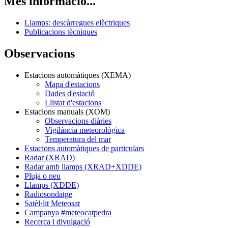
Més informació...
Llamps: descàrregues elèctriques
Publicacions tècniques
Observacions
Estacions automàtiques (XEMA)
Mapa d'estacions
Dades d'estació
Llistat d'estacions
Estacions manuals (XOM)
Observacions diàries
Vigilància meteorològica
Temperatura del mar
Estacions automàtiques de particulars
Radar (XRAD)
Radar amb llamps (XRAD+XDDE)
Pluja o neu
Llamps (XDDE)
Radiosondatge
Satèl·lit Meteosat
Campanya #meteocatpedra
Recerca i divulgació