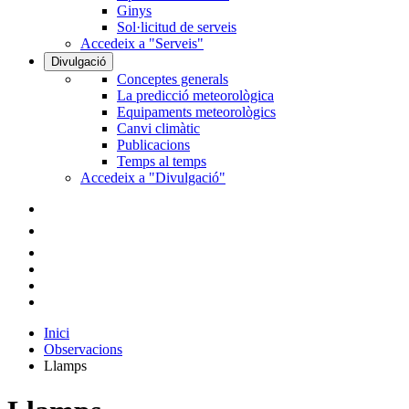
Ginys
Sol·licitud de serveis
Accedeix a "Serveis"
Divulgació
Conceptes generals
La predicció meteorològica
Equipaments meteorològics
Canvi climàtic
Publicacions
Temps al temps
Accedeix a "Divulgació"
Inici
Observacions
Llamps