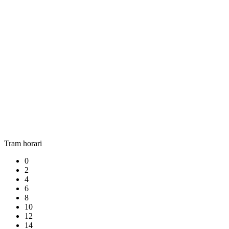
Tram horari
0
2
4
6
8
10
12
14