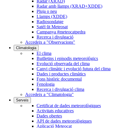
Radar (XRAD)
Radar amb llamps (XRAD+XDDE)
Pluja o neu
Llamps (XDDE)
Radiosondatge
Satèl·lit Meteosat
Campanya #meteocatpedra
Recerca i divulgació
Accedeix a "Observacions"
Climatologia
El clima
Butlletins i episodis meteorològics
Evolució observada del clima
Canvi climàtic i evolució futura del clima
Dades i productes climàtics
Fons històric documental
Fenologia
Recerca i divulgació clima
Accedeix a "Climatologia"
Serveis
Certificat de dades meteorològiques
Activitats educatives
Dades obertes
API de dades meteorològiques
Aplicació Meteocat