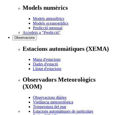
Models numèrics
Models atmosfèrics
Models oceanogràfics
Predicció mensual
Accedeix a "Predicció"
Observacions
Estacions automàtiques (XEMA)
Mapa d'estacions
Dades d'estació
Llistat d'estacions
Observadors Meteorològics
(XOM)
Observacions diàries
Vigilància meteorològica
Temperatura del mar
Estacions automàtiques de particulars