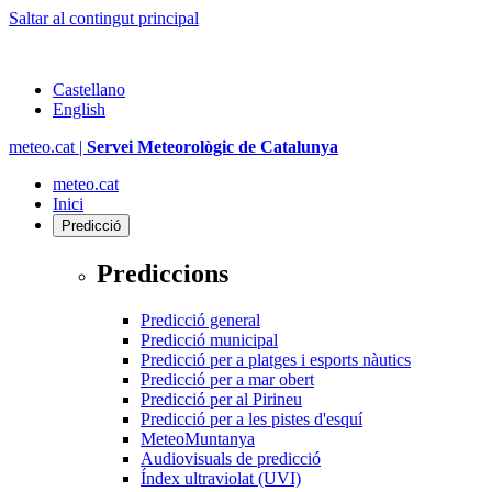
Saltar al contingut principal
Castellano
English
meteo.cat |
Servei Meteorològic de Catalunya
meteo.cat
Inici
Predicció
Prediccions
Predicció general
Predicció municipal
Predicció per a platges i esports nàutics
Predicció per a mar obert
Predicció per al Pirineu
Predicció per a les pistes d'esquí
MeteoMuntanya
Audiovisuals de predicció
Índex ultraviolat (UVI)