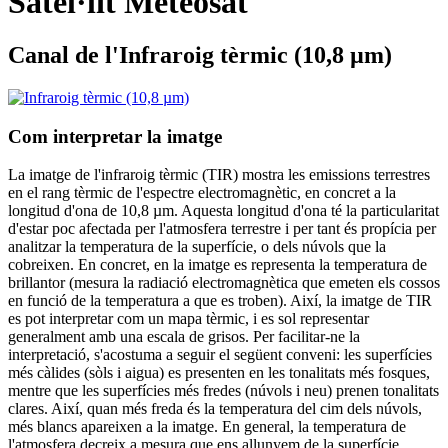
Satèl·lit Meteosat
Canal de l'Infraroig tèrmic (10,8 µm)
Com interpretar la imatge
La imatge de l'infraroig tèrmic (TIR) mostra les emissions terrestres
en el rang tèrmic de l'espectre electromagnètic, en concret a la
longitud d'ona de 10,8 µm. Aquesta longitud d'ona té la particularitat
d'estar poc afectada per l'atmosfera terrestre i per tant és propícia per
analitzar la temperatura de la superfície, o dels núvols que la
cobreixen. En concret, en la imatge es representa la temperatura de
brillantor (mesura la radiació electromagnètica que emeten els cossos
en funció de la temperatura a que es troben). Així, la imatge de TIR
es pot interpretar com un mapa tèrmic, i es sol representar
generalment amb una escala de grisos. Per facilitar-ne la
interpretació, s'acostuma a seguir el següent conveni: les superfícies
més càlides (sòls i aigua) es presenten en les tonalitats més fosques,
mentre que les superfícies més fredes (núvols i neu) prenen tonalitats
clares. Així, quan més freda és la temperatura del cim dels núvols,
més blancs apareixen a la imatge. En general, la temperatura de
l'atmosfera decreix a mesura que ens allunyem de la superfície.