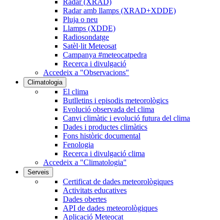
Radar (XRAD)
Radar amb llamps (XRAD+XDDE)
Pluja o neu
Llamps (XDDE)
Radiosondatge
Satèl·lit Meteosat
Campanya #meteocatpedra
Recerca i divulgació
Accedeix a "Observacions"
Climatologia
El clima
Butlletins i episodis meteorològics
Evolució observada del clima
Canvi climàtic i evolució futura del clima
Dades i productes climàtics
Fons històric documental
Fenologia
Recerca i divulgació clima
Accedeix a "Climatologia"
Serveis
Certificat de dades meteorològiques
Activitats educatives
Dades obertes
API de dades meteorològiques
Aplicació Meteocat