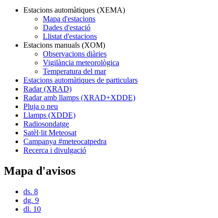
Estacions automàtiques (XEMA)
Mapa d'estacions
Dades d'estació
Llistat d'estacions
Estacions manuals (XOM)
Observacions diàries
Vigilància meteorològica
Temperatura del mar
Estacions automàtiques de particulars
Radar (XRAD)
Radar amb llamps (XRAD+XDDE)
Pluja o neu
Llamps (XDDE)
Radiosondatge
Satèl·lit Meteosat
Campanya #meteocatpedra
Recerca i divulgació
Mapa d'avisos
ds. 8
dg. 9
dl. 10