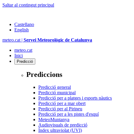
Saltar al contingut principal
Castellano
English
meteo.cat |
Servei Meteorològic de Catalunya
meteo.cat
Inici
Predicció
Prediccions
Predicció general
Predicció municipal
Predicció per a platges i esports nàutics
Predicció per a mar obert
Predicció per al Pirineu
Predicció per a les pistes d'esquí
MeteoMuntanya
Audiovisuals de predicció
Índex ultraviolat (UVI)