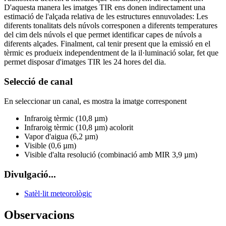
D'aquesta manera les imatges TIR ens donen indirectament una
estimació de l'alçada relativa de les estructures ennuvolades: Les
diferents tonalitats dels núvols corresponen a diferents temperatures
del cim dels núvols el que permet identificar capes de núvols a
diferents alçades. Finalment, cal tenir present que la emissió en el
tèrmic es produeix independentment de la il·luminació solar, fet que
permet disposar d'imatges TIR les 24 hores del dia.
Selecció de canal
En seleccionar un canal, es mostra la imatge corresponent
Infraroig tèrmic (10,8 µm)
Infraroig tèrmic (10,8 µm) acolorit
Vapor d'aigua (6,2 µm)
Visible (0,6 µm)
Visible d'alta resolució (combinació amb MIR 3,9 µm)
Divulgació...
Satèl·lit meteorològic
Observacions