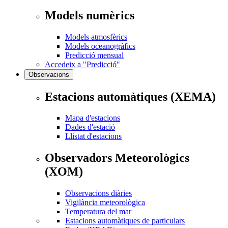
Models numèrics
Models atmosfèrics
Models oceanogràfics
Predicció mensual
Accedeix a "Predicció"
Observacions
Estacions automàtiques (XEMA)
Mapa d'estacions
Dades d'estació
Llistat d'estacions
Observadors Meteorològics
(XOM)
Observacions diàries
Vigilància meteorològica
Temperatura del mar
Estacions automàtiques de particulars