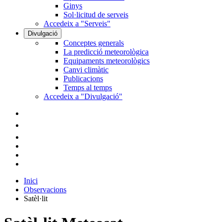
Ginys
Sol·licitud de serveis
Accedeix a "Serveis"
Divulgació
Conceptes generals
La predicció meteorològica
Equipaments meteorològics
Canvi climàtic
Publicacions
Temps al temps
Accedeix a "Divulgació"
Inici
Observacions
Satèl·lit