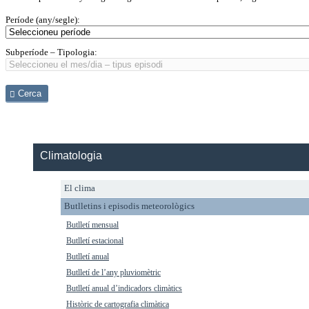
Període (any/segle):
Subperíode – Tipologia:
Cerca
Climatologia
El clima
Butlletins i episodis meteorològics
Butlletí mensual
Butlletí estacional
Butlletí anual
Butlletí de l’any pluviomètric
Butlletí anual d’indicadors climàtics
Històric de cartografia climàtica