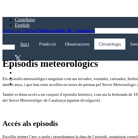
Saltar
al
contingut
Castellano
principal
English
meteo.cat |
Servei Meteorològic de Catalunya
Inici
Predicció
Observacions
Climatologia
Serv
Episodis meteorològics
Els episodis meteorològics singulars com ara nevades, ventades, calorades, fredora
darrers anys, i que han estat recollits en notes de premsa pel Servei Meteorològic
També es dóna accés a un conjunt d’episodis històrics, com ara la fredorada de 195
del Servei Meteorològic de Catalunya (apartat divulgació).
Accés als episodis
Escolliu primer l’any o segle i seguidament la data de l’episodi, organitzat cronol