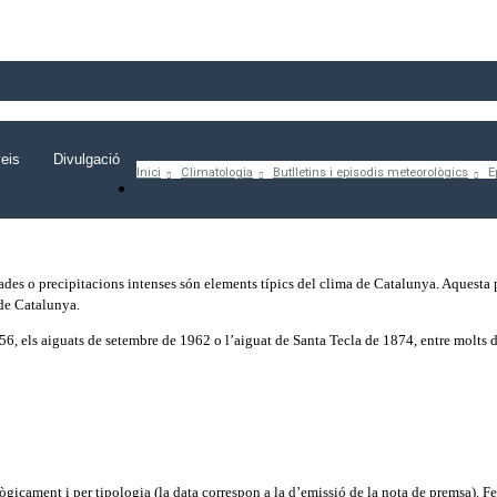
eis
Divulgació
Inici
Climatologia
Butlletins i episodis meteorològics
E
des o precipitacions intenses són elements típics del clima de Catalunya. Aquesta p
 de Catalunya.
6, els aiguats de setembre de 1962 o l’aiguat de Santa Tecla de 1874, entre molts d’a
ògicament i per tipologia (la data correspon a la d’emissió de la nota de premsa). Fen