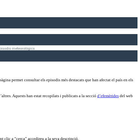
pisodis meteorològics
àgina permet consultar els episodis més destacats que han afectat el país en els
ltres. Aquests han estat recopilats i publicats a la secció
d’efemèrides
del web
t clic a “cerca” accedireu a la seva descripció.