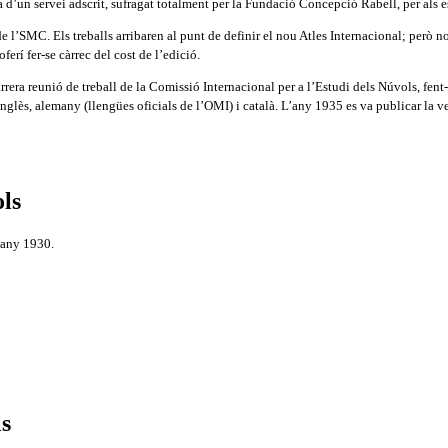
 d’un servei adscrit, sufragat totalment per la Fundació Concepció Rabell, per als e
l’SMC. Els treballs arribaren al punt de definir el nou Atles Internacional; però no 
erí fer-se càrrec del cost de l’edició.
darrera reunió de treball de la Comissió Internacional per a l’Estudi dels Núvols, f
anglès, alemany (llengües oficials de l’OMI) i català. L’any 1935 es va publicar la
ols
l’any 1930.
ls