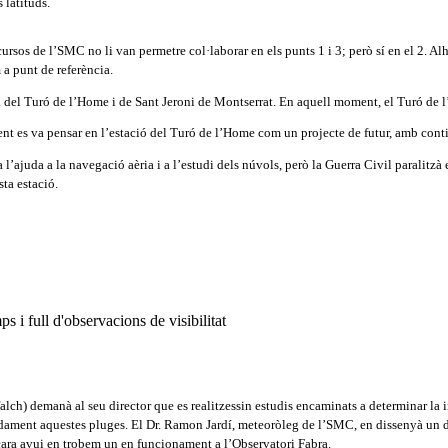
 latituds.
sos de l’SMC no li van permetre col·laborar en els punts 1 i 3; però sí en el 2. Alh
a punt de referència.
 del Turó de l’Home i de Sant Jeroni de Montserrat. En aquell moment, el Turó de l
t es va pensar en l’estació del Turó de l’Home com un projecte de futur, amb continu
 l’ajuda a la navegació aèria i a l’estudi dels núvols, però la Guerra Civil paralitzà
ta estació.
ch) demanà al seu director que es realitzessin estudis encaminats a determinar la in
ament aquestes pluges. El Dr. Ramon Jardí, meteoròleg de l’SMC, en dissenyà un de 
ncara avui en trobem un en funcionament a l’Observatori Fabra.