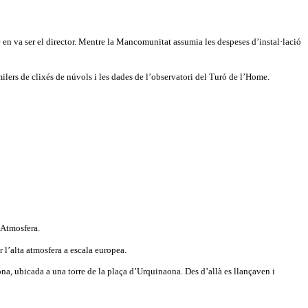
en va ser el director. Mentre la Mancomunitat assumia les despeses d’instal·lació
milers de clixés de núvols i les dades de l’observatori del Turó de l’Home.
 Atmosfera.
 l’alta atmosfera a escala europea.
ona, ubicada a una torre de la plaça d’Urquinaona. Des d’allà es llançaven i