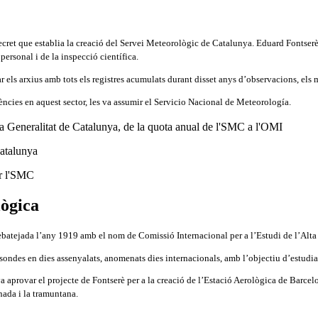
ret que establia la creació del Servei Meteorològic de Catalunya. Eduard Fontserè 
ersonal i de la inspecció científica.
r els arxius amb tots els registres acumulats durant disset anys d’observacions, els 
ncies en aquest sector, les va assumir el Servicio Nacional de Meteorología.
lògica
ebatejada l’any 1919 amb el nom de Comissió Internacional per a l’Estudi de l’Alta
sondes en dies assenyalats, anomenats dies internacionals, amb l’objectiu d’estudiar
a aprovar el projecte de Fontserè per a la creació de l’Estació Aerològica de Barcel
inada i la tramuntana.