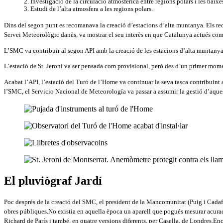
Investigació de la circulació atmosfèrica entre regions polars i les baixes
Estudi de l’alta atmosfera a les regions polars.
Dins del segon punt es recomanava la creació d’estacions d’alta muntanya. Els recur
Servei Meteorològic danès, va mostrar el seu interès en que Catalunya actués com 
L’SMC va contribuir al segon API amb la creació de les estacions d’alta muntanya
L’estació de St. Jeroni va ser pensada com provisional, però des d’un primer momen
Acabat l’API, l’estació del Turó de l’Home va continuar la seva tasca contribuint a
l’SMC, el Servicio Nacional de Meteorología va passar a assumir la gestió d’aques
El pluviògraf Jardí
Poc després de la creació del SMC, el president de la Mancomunitat (Puig i Cadafal
obres públiques.No existia en aquella època un aparell que pogués mesurar acurad
Richard de París i també, en quatre versions diferents, per Casella, de Londres.E