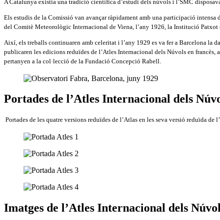
A Catalunya existia una tradició científica d’estudi dels núvols i l’SMC disposava
Els estudis de la Comissió van avançar ràpidament amb una participació intensa de 
del Comitè Meteorològic Internacional de Viena, l’any 1926, la Institució Patxot of
Així, els treballs continuaren amb celeritat i l’any 1929 es va fer a Barcelona la 
publicaren les edicions reduïdes de l’Atles Internacional dels Núvols en francès, 
pertanyen a la col·lecció de la Fundació Concepció Rabell.
Portades de l’Atles Internacional dels Núv
Portades de les quatre versions reduïdes de l’Atlas en les seva versió reduïda de 
Imatges de l’Atles Internacional dels Núvo