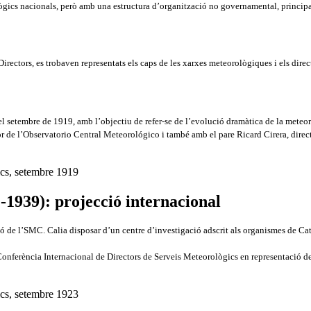
ògics nacionals, però amb una estructura d’organització no governamental, princi
rectors, es trobaven representats els caps de les xarxes meteorològiques i els direc
 el setembre de 1919, amb l’objectiu de refer-se de l’evolució dramàtica de la meteo
r de l’Observatorio Central Meteorológico i també amb el pare Ricard Cirera, direct
-1939): projecció internacional
ió de l’SMC. Calia disposar d’un centre d’investigació adscrit als organismes de Cat
a Conferència Internacional de Directors de Serveis Meteorològics en representaci