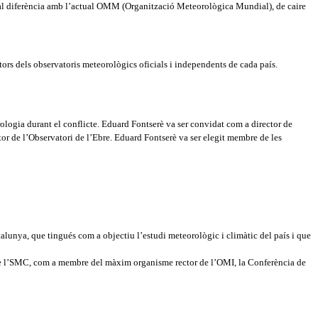
pal diferència amb l’actual OMM (Organització Meteorològica Mundial), de caire
tors dels observatoris meteorològics oficials i independents de cada país.
rologia durant el conflicte. Eduard Fontserè va ser convidat com a director de
or de l’Observatori de l’Ebre. Eduard Fontserè va ser elegit membre de les
alunya, que tingués com a objectiu l’estudi meteorològic i climàtic del país i que
ó de l’SMC, com a membre del màxim organisme rector de l’OMI, la Conferència de