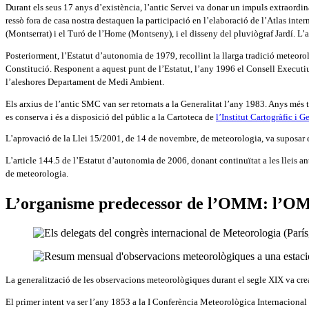
Durant els seus 17 anys d’existència, l’antic Servei va donar un impuls extraordinar
ressò fora de casa nostra destaquen la participació en l’elaboració de l’Atlas inte
(Montserrat) i el Turó de l’Home (Montseny), i el disseny del pluviògraf Jardí. L’a
Posteriorment, l’Estatut d’autonomia de 1979, recollint la llarga tradició meteorol
Constitució. Responent a aquest punt de l’Estatut, l’any 1996 el Consell Executi
l’aleshores Departament de Medi Ambient.
Els arxius de l’antic SMC van ser retornats a la Generalitat l’any 1983. Anys més
es conserva i és a disposició del públic a la Cartoteca de
l’Institut Cartogràfic i 
L’aprovació de la Llei 15/2001, de 14 de novembre, de meteorologia, va suposar e
L’article 144.5 de l’Estatut d’autonomia de 2006, donant continuïtat a les lleis a
de meteorologia.
L’organisme predecessor de l’OMM: l’O
La generalització de les observacions meteorològiques durant el segle XIX va crea
El primer intent va ser l’any 1853 a la I Conferència Meteorològica Internacional