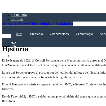
Saltar
al
contingut
Castellano
principal
English
meteo.cat |
Servei Meteorològic de Catalunya
Inici
Predicció
Observacions
Climatologia
Serv
Història
El 31 de març de 1921, el Consell Permanent de la Mancomunitat va aprovar el De
funcionament i instal·lació, i el Servei va quedar sota la dependència científica de
La seu del Servei ocupava el pis superior de l’edifici del rellotge de l’Escola Ind
internacionals que arribaven a través de la telegrafia sense fils.
Eduard Fontserè va assistir, en representació de l’SMC, a diverses Conferències 
Directors.
Des de l’any 1922, l’SMC va elaborar una previsió diària del temps que es donava 
Barcelona.