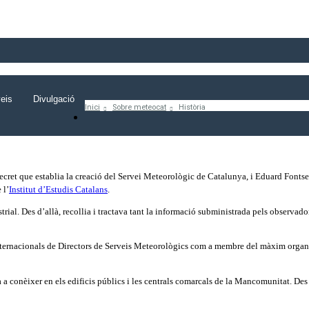
eis
Divulgació
Inici
Sobre meteocat
Història
cret que establia la creació del Servei Meteorològic de Catalunya, i Eduard Fontse
 l’
Institut d’Estudis Catalans
.
ustrial. Des d’allà, recollia i tractava tant la informació subministrada pels observa
Internacionals de Directors de Serveis Meteorològics com a membre del màxim organi
a conèixer en els edificis públics i les centrals comarcals de la Mancomunitat. Des