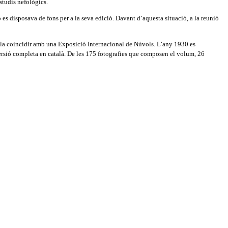
studis nefològics.
es disposava de fons per a la seva edició. Davant d’aquesta situació, a la reunió
ent-la coincidir amb una Exposició Internacional de Núvols. L’any 1930 es
 versió completa en català. De les 175 fotografies que composen el volum, 26