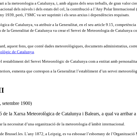
i a la meteorologia a Catalunya, i, amb alguns dels seus treballs, de gran valor cient
rnacional dels núvols i dels estats del cel, la contribució a l’Any Polar Internacion
ny 1939, però, l’SMC va ser suprimit i els seus arxius i dependències requisats.
ògica de Catalunya, va atribuir a la Generalitat, en el seu article 9.15, competènci
u de la Generalitat de Catalunya va crear el Servei de Meteorologia de Catalunya co
 tard, aquest fons, que conté dades meteorològiques, documents administratius, cor
Geològic de Catalunya
.
l restabliment del Servei Meteorològic de Catalunya com a entitat amb personalitat
nteriors, esmenta que correspon a la Generalitat l’establiment d’un servei meteorolò
MI
r la necessitat d’una organització de la meteorologia d’àmbit internacional.
 de Brussel.les. L’any 1872, a Leipzig, es va esbossar l’esborrany de l’Organitzaci