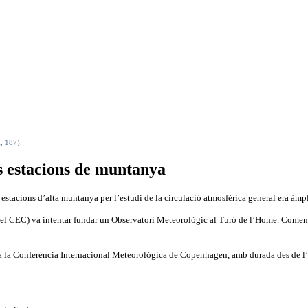
, 187).
es estacions de muntanya
s estacions d’alta muntanya per l’estudi de la circulació atmosfèrica general era à
del CEC) va intentar fundar un Observatori Meteorològic al Turó de l’Home. Comença
 a la Conferència Internacional Meteorològica de Copenhagen, amb durada des de l’e