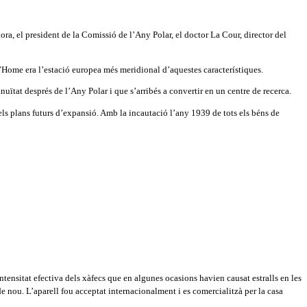
ora, el president de la Comissió de l’Any Polar, el doctor La Cour, director del
’Home era l’estació europea més meridional d’aquestes característiques.
ïtat després de l’Any Polar i que s’arribés a convertir en un centre de recerca.
 els plans futurs d’expansió. Amb la incautació l’any 1939 de tots els béns de
tensitat efectiva dels xàfecs que en algunes ocasions havien causat estralls en les
nou. L’aparell fou acceptat internacionalment i es comercialitzà per la casa