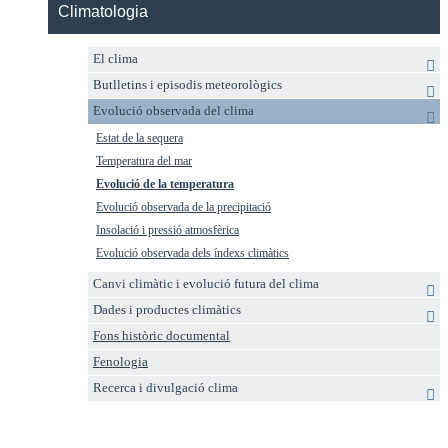
Climatologia
El clima
Butlletins i episodis meteorològics
Evolució observada del clima
Estat de la sequera
Temperatura del mar
Evolució de la temperatura
Evolució observada de la precipitació
Insolació i pressió atmosfèrica
Evolució observada dels índexs climàtics
Canvi climàtic i evolució futura del clima
Dades i productes climàtics
Fons històric documental
Fenologia
Recerca i divulgació clima