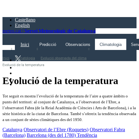
Saltar
al
contingut
Castellano
principal
English
meteo.cat |
Servei Meteorològic de Catalunya
Inici
Predicció
Observacions
Climatologia
Serv
Inici
Climatologia
Evolució observada del clima
Evolució de la temperatura
Evolució de la temperatura
Tot seguit es mostra l’evolució de la temperatura de l’aire a quatre àmbits o
punts del territori: al conjunt de Catalunya, a l’observatori de l’Ebre, a
l’observatori Fabra (de la Reial Acadèmia de Ciències i Arts de Barcelona), i a la
sèrie històrica de la ciutat de Barcelona. També s’ofereix la tendència observada
a un conjunt de sèries climàtiques des del 1950.
Catalunya
Observatori de l’Ebre (Roquetes)
Observatori Fabra
(Barcelona)
Barcelona (des del 1780)
Tendència