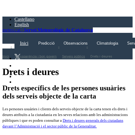
Saltar
al
contingut
Castellano
principal
English
meteo.cat |
Servei Meteorològic de Catalunya
Inici
Predicció
Observacions
Climatologia
Serv
Inici
Transparència i bon govern
Serveis públics
Drets i deures
Drets i deures
Drets específics de les persones usuàries
dels serveis objecte de la carta
Les persones usuàries i clients dels serveis objecte de la carta tenen els drets i
deures atribuïts a la ciutadania en les seves relacions amb les administracions
públiques i que es poden consultar a
Drets i deures generals dels ciutadans
davant l’Administració i el sector públic de la Generalitat.