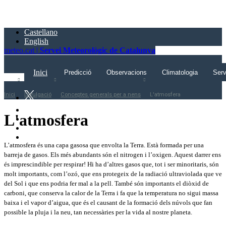
Saltar
al
contingut
Castellano
principal
English
meteo.cat |
Servei Meteorològic de Catalunya
Inici
Predicció
Observacions
Climatologia
Serv
Inici
Divulgació
Conceptes generals per a nens
L'atmosfera
L'atmosfera
L’atmosfera és una capa gasosa que envolta la Terra. Està formada per una
barreja de gasos. Els més abundants són el nitrogen i l’oxigen. Aquest darrer ens
és imprescindible per respirar! Hi ha d’altres gasos que, tot i ser minoritaris, són
molt importants, com l’ozó, que ens protegeix de la radiació ultraviolada que ve
del Sol i que ens podria fer mal a la pell. També són importants el diòxid de
carboni, que conserva la calor de la Terra i fa que la temperatura no sigui massa
baixa i el vapor d’aigua, que és el causant de la formació dels núvols que fan
possible la pluja i la neu, tan necessàries per la vida al nostre planeta.