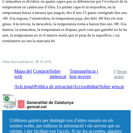
L’atmosfera es divideix en quatre capes que es diferencien per l’evolució de la
temperatura en cadascuna d’elles. La primer capa és la troposfera, on la
temperatura baixa a mesura que pugem, des d’uns 15 graus centígrads fins uns
-60. A la segona, l’estratosfera, la temperatura puja, des dels -60 fins els zero
graus. A la tercera, la mesosfera, la temperatura torna a baixar fins uns -90. A la
darrera, la termosfera, la temperatura es dispara, però com que gairebé no hi ha
aire, la temperatura no té el mateix sentit que té prop de la superfície, i un
termòmetre no ens la marcaria bé.
Data d'actualització: 08.10.2019
Mapa del
Contacte
Sobre
Transparència i
Versió
web
meteocat
bon govern
mòbil
Avís legal
Política de privacitat
Accessibilitat
Sobre gencat
Utilitzem
galetes
per distingir-vos d'altres usuaris en els
nostres webs, per millorar la informació i els serveis que us
oferim, i per facilitar-vos l'accés. Si no les accepteu, algunes