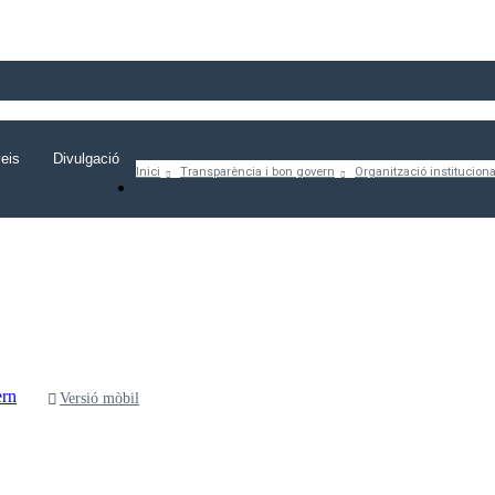
eis
Divulgació
Inici
Transparència i bon govern
Organització institucional
ern
Versió mòbil