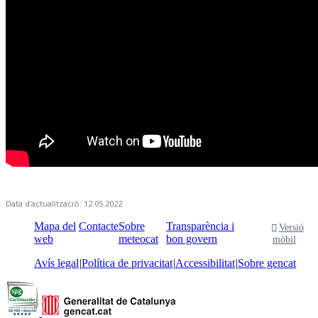
Data d'actualització: 12.05.2022
Mapa del
Contacte
Sobre
Transparència i
Versió
web
meteocat
bon govern
mòbil
Avís legal
Política de privacitat
Accessibilitat
Sobre gencat