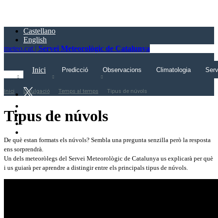
Saltar
al
contingut
Castellano
principal
English
meteo.cat |
Servei Meteorològic de Catalunya
Inici
Predicció
Observacions
Climatologia
Serv
Inici
Divulgació
Temps al temps
Tipus de núvols
Tipus de núvols
De què estan formats els núvols? Sembla una pregunta senzilla però la resposta
ens sorprendrà.
Un dels meteoròlegs del Servei Meteorològic de Catalunya us explicarà per què
i us guiarà per aprendre a distingir entre els principals tipus de núvols.