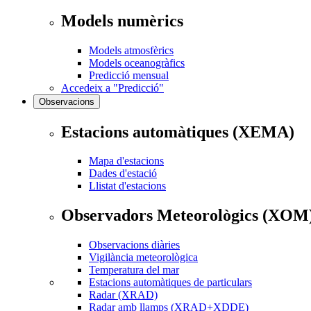
Models numèrics
Models atmosfèrics
Models oceanogràfics
Predicció mensual
Accedeix a "Predicció"
Observacions
Estacions automàtiques (XEMA)
Mapa d'estacions
Dades d'estació
Llistat d'estacions
Observadors Meteorològics (XOM
Observacions diàries
Vigilància meteorològica
Temperatura del mar
Estacions automàtiques de particulars
Radar (XRAD)
Radar amb llamps (XRAD+XDDE)