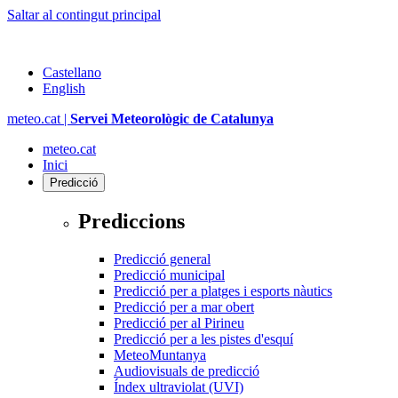
Saltar al contingut principal
Castellano
English
meteo.cat |
Servei Meteorològic de Catalunya
meteo.cat
Inici
Predicció
Prediccions
Predicció general
Predicció municipal
Predicció per a platges i esports nàutics
Predicció per a mar obert
Predicció per al Pirineu
Predicció per a les pistes d'esquí
MeteoMuntanya
Audiovisuals de predicció
Índex ultraviolat (UVI)