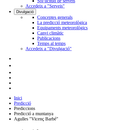
Sol·licitud de serveis
Accedeix a "Serveis"
Divulgació
Conceptes generals
La predicció meteorològica
Equipaments meteorològics
Canvi climàtic
Publicacions
Temps al temps
Accedeix a "Divulgació"
Inici
Predicció
Prediccions
Predicció a muntanya
Agulles "Vicenç Barbé"