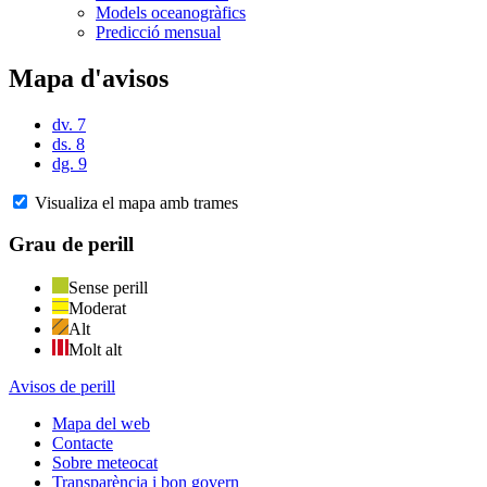
Models oceanogràfics
Predicció mensual
Mapa d'avisos
dv. 7
ds. 8
dg. 9
Visualiza el mapa amb trames
Grau de perill
Sense perill
Moderat
Alt
Molt alt
Avisos de perill
Mapa del web
Contacte
Sobre meteocat
Transparència i bon govern