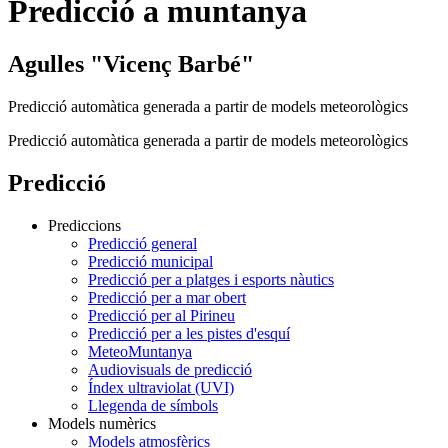
Predicció a muntanya
Agulles "Vicenç Barbé"
Predicció automàtica generada a partir de models meteorològics
Predicció automàtica generada a partir de models meteorològics
Predicció
Prediccions
Predicció general
Predicció municipal
Predicció per a platges i esports nàutics
Predicció per a mar obert
Predicció per al Pirineu
Predicció per a les pistes d'esquí
MeteoMuntanya
Audiovisuals de predicció
Índex ultraviolat (UVI)
Llegenda de símbols
Models numèrics
Models atmosfèrics