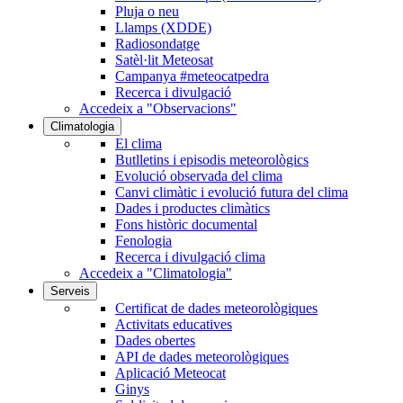
Pluja o neu
Llamps (XDDE)
Radiosondatge
Satèl·lit Meteosat
Campanya #meteocatpedra
Recerca i divulgació
Accedeix a "Observacions"
Climatologia
El clima
Butlletins i episodis meteorològics
Evolució observada del clima
Canvi climàtic i evolució futura del clima
Dades i productes climàtics
Fons històric documental
Fenologia
Recerca i divulgació clima
Accedeix a "Climatologia"
Serveis
Certificat de dades meteorològiques
Activitats educatives
Dades obertes
API de dades meteorològiques
Aplicació Meteocat
Ginys