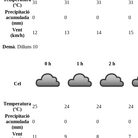
31
31
31
31
(°C)
Precipitació
acumulada
0
0
0
0
(mm)
Vent
12
13
14
15
(km/h)
Demà
.
Dilluns 10
0 h
1 h
2 h
Cel
Temperatura
25
24
24
24
(°C)
Precipitació
acumulada
0
0
0
0
(mm)
Vent
11
9
8
7