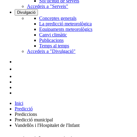
Sol·licitud de serveis
Accedeix a "Serveis"
Divulgació
Conceptes generals
La predicció meteorològica
Equipaments meteorològics
Canvi climàtic
Publicacions
Temps al temps
Accedeix a "Divulgació"
Inici
Predicció
Prediccions
Predicció municipal
Vandellòs i l'Hospitalet de l'Infant