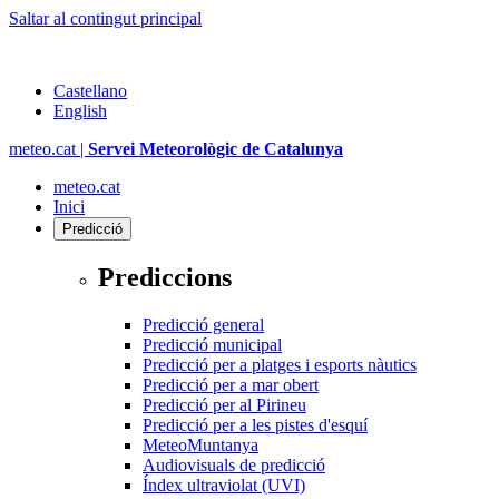
Saltar al contingut principal
Castellano
English
meteo.cat |
Servei Meteorològic de Catalunya
meteo.cat
Inici
Predicció
Prediccions
Predicció general
Predicció municipal
Predicció per a platges i esports nàutics
Predicció per a mar obert
Predicció per al Pirineu
Predicció per a les pistes d'esquí
MeteoMuntanya
Audiovisuals de predicció
Índex ultraviolat (UVI)