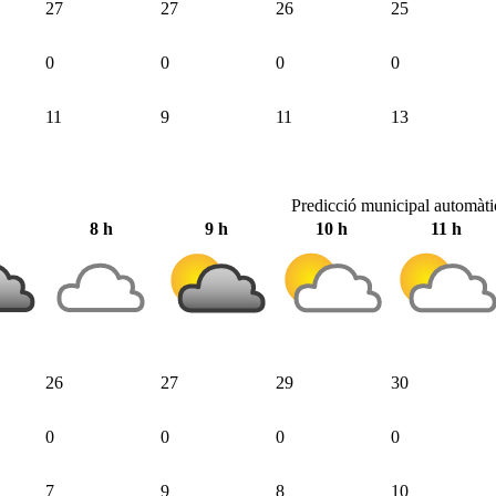
27
27
26
25
0
0
0
0
11
9
11
13
Predicció municipal automàti
8 h
9 h
10 h
11 h
26
27
29
30
0
0
0
0
7
9
8
10