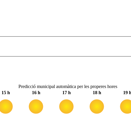
Predicció municipal automàtica per les properes hores
15 h
16 h
17 h
18 h
19 