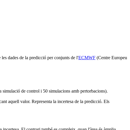
 les dades de la predicció per conjunts de l'
ECMWF
(Centre Europeu
 simulació de control i 50 simulacions amb pertorbacions).
t aquell valor. Representa la incertesa de la predicció. Els
a incertesa. El contrari també es compleix, quan l'àrea és àmplia,