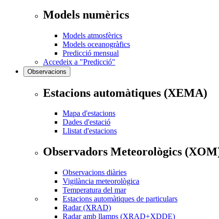
Models numèrics
Models atmosfèrics
Models oceanogràfics
Predicció mensual
Accedeix a "Predicció"
Observacions
Estacions automàtiques (XEMA)
Mapa d'estacions
Dades d'estació
Llistat d'estacions
Observadors Meteorològics (XOM
Observacions diàries
Vigilància meteorològica
Temperatura del mar
Estacions automàtiques de particulars
Radar (XRAD)
Radar amb llamps (XRAD+XDDE)