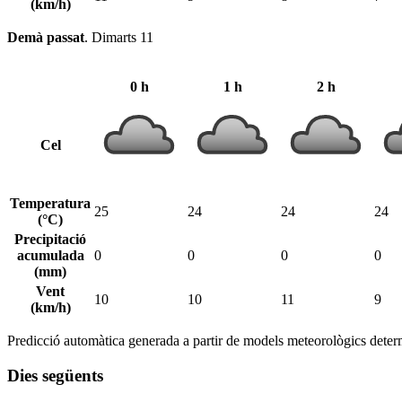
(km/h)
Demà passat
.
Dimarts 11
0 h
1 h
2 h
Cel
Temperatura
25
24
24
24
(°C)
Precipitació
acumulada
0
0
0
0
(mm)
Vent
10
10
11
9
(km/h)
Predicció automàtica generada a partir de models meteorològics determ
Dies següents