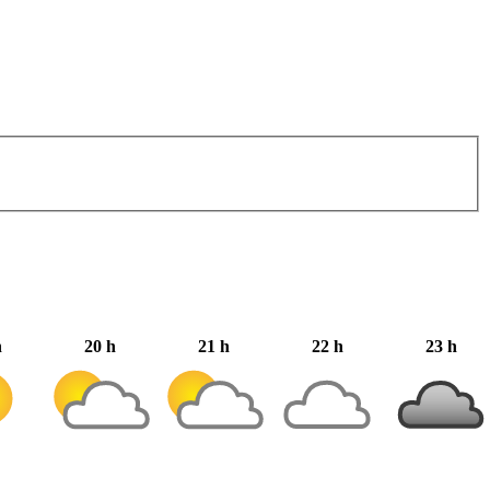
h
20 h
21 h
22 h
23 h