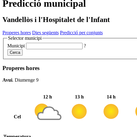
Predicció municipal
Vandellòs i l'Hospitalet de l'Infant
Properes hores
Dies següents
Predicció per conjunts
Selector municipi
Municipi
?
Cerca
Properes hores
Avui
.
Diumenge 9
12 h
13 h
14 h
Cel
Temperatura