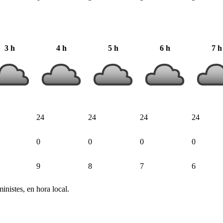
3 h
4 h
5 h
6 h
7 h
24
24
24
24
0
0
0
0
9
8
7
6
inistes, en hora local.