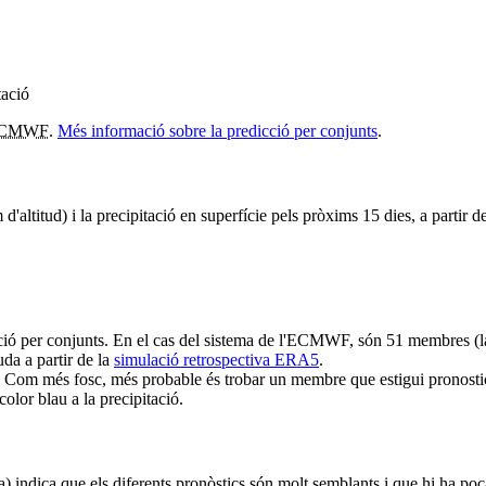
CMWF
.
Més informació sobre la predicció per conjunts
.
altitud) i la precipitació en superfície pels pròxims 15 dies, a partir de
ció per conjunts. En el cas del sistema de l'ECMWF, són 51 membres (la
da a partir de la
simulació retrospectiva ERA5
.
 Com més fosc, més probable és trobar un membre que estigui pronostican
olor blau a la precipitació.
ra) indica que els diferents pronòstics són molt semblants i que hi ha poc