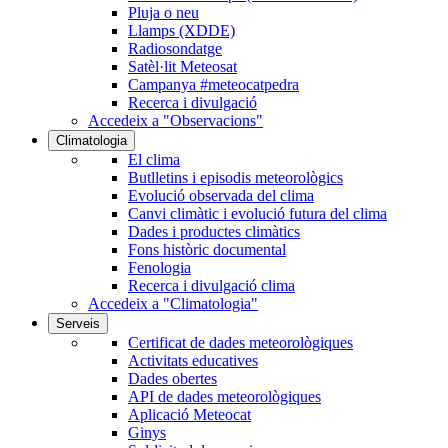
Pluja o neu
Llamps (XDDE)
Radiosondatge
Satèl·lit Meteosat
Campanya #meteocatpedra
Recerca i divulgació
Accedeix a "Observacions"
Climatologia
El clima
Butlletins i episodis meteorològics
Evolució observada del clima
Canvi climàtic i evolució futura del clima
Dades i productes climàtics
Fons històric documental
Fenologia
Recerca i divulgació clima
Accedeix a "Climatologia"
Serveis
Certificat de dades meteorològiques
Activitats educatives
Dades obertes
API de dades meteorològiques
Aplicació Meteocat
Ginys