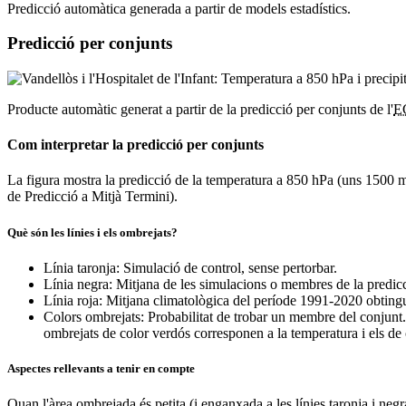
Predicció automàtica generada a partir de models estadístics.
Predicció per conjunts
Producte automàtic generat a partir de la predicció per conjunts de l'
E
Com interpretar la predicció per conjunts
La figura mostra la predicció de la temperatura a 850 hPa (uns 1500 m d'
de Predicció a Mitjà Termini).
Què són les línies i els ombrejats?
Línia taronja: Simulació de control, sense pertorbar.
Línia negra: Mitjana de les simulacions o membres de la predic
Línia roja: Mitjana climatològica del període 1991-2020 obtingu
Colors ombrejats: Probabilitat de trobar un membre del conjunt.
ombrejats de color verdós corresponen a la temperatura i els de c
Aspectes rellevants a tenir en compte
Quan l'àrea ombrejada és petita (i enganxada a les línies taronja i neg