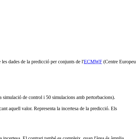
 les dades de la predicció per conjunts de l'
ECMWF
(Centre Europeu
 simulació de control i 50 simulacions amb pertorbacions).
t aquell valor. Representa la incertesa de la predicció. Els
a incertesa. El contrari també es compleix, quan l'àrea és àmplia,