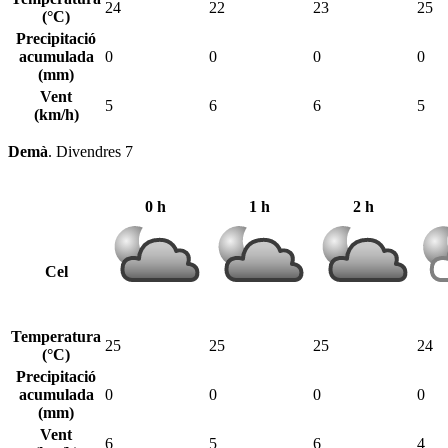
24
22
23
25
(°C)
Precipitació
acumulada
0
0
0
0
(mm)
Vent
5
6
6
5
(km/h)
Demà
.
Divendres 7
0 h
1 h
2 h
Cel
Temperatura
25
25
25
24
(°C)
Precipitació
acumulada
0
0
0
0
(mm)
Vent
6
5
6
4