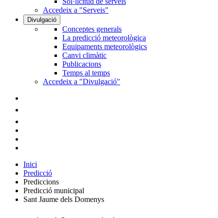
Sol·licitud de serveis
Accedeix a "Serveis"
Divulgació
Conceptes generals
La predicció meteorològica
Equipaments meteorològics
Canvi climàtic
Publicacions
Temps al temps
Accedeix a "Divulgació"
Inici
Predicció
Prediccions
Predicció municipal
Sant Jaume dels Domenys