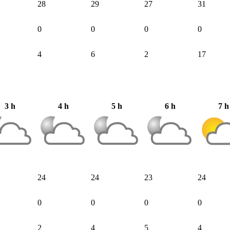
28
29
27
31
0
0
0
0
4
6
2
17
3 h
4 h
5 h
6 h
7 h
24
24
23
24
0
0
0
0
2
4
5
4