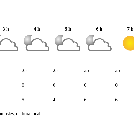
3 h
4 h
5 h
6 h
7 h
25
25
25
25
0
0
0
0
5
4
6
6
inistes, en hora local.