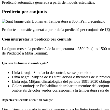
Predicció automàtica generada a partir de models estadístics.
Predicció per conjunts
Producte automàtic generat a partir de la predicció per conjunts de l'
E
Com interpretar la predicció per conjunts
La figura mostra la predicció de la temperatura a 850 hPa (uns 1500 m d'
de Predicció a Mitjà Termini).
Què són les línies i els ombrejats?
Línia taronja: Simulació de control, sense pertorbar.
Línia negra: Mitjana de les simulacions o membres de la predic
Línia roja: Mitjana climatològica del període 1991-2020 obtingu
Colors ombrejats: Probabilitat de trobar un membre del conjunt.
ombrejats de color verdós corresponen a la temperatura i els de c
Aspectes rellevants a tenir en compte
Quan l'àrea ombrejada és petita (i enganxada a les línies taronja i neg