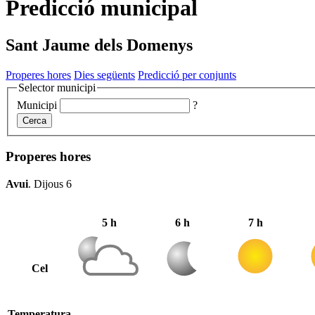
Predicció municipal
Sant Jaume dels Domenys
Properes hores
Dies següents
Predicció per conjunts
Selector municipi
Municipi
?
Cerca
Properes hores
Avui
.
Dijous 6
5 h
6 h
7 h
Cel
Temperatura