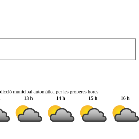
dicció municipal automàtica per les properes hores
h
13 h
14 h
15 h
16 h