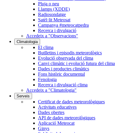
Pluja o neu
Llamps (XDDE)
Radiosondatge
Satèl·lit Meteosat
Campanya #meteocatpedra
Recerca i divulgació
Accedeix a "Observacions"
Climatologia
El clima
Butlletins i episodis meteorològics
Evolució observada del clima
Canvi climàtic i evolució futura del clima
Dades i productes climàtics
Fons històric documental
Fenologia
Recerca i divulgació clima
Accedeix a "Climatologia"
Serveis
Certificat de dades meteorològiques
Activitats educatives
Dades obertes
API de dades meteorològiques
Aplicació Meteocat
Ginys