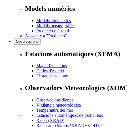
Models numèrics
Models atmosfèrics
Models oceanogràfics
Predicció mensual
Accedeix a "Predicció"
Observacions
Estacions automàtiques (XEMA)
Mapa d'estacions
Dades d'estació
Llistat d'estacions
Observadors Meteorològics (XOM
Observacions diàries
Vigilància meteorològica
Temperatura del mar
Estacions automàtiques de particulars
Radar (XRAD)
Radar amb llamps (XRAD+XDDE)