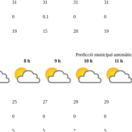
31
31
31
31
0
0.1
0
0
19
15
20
19
Predicció municipal automàtic
8 h
9 h
10 h
11 h
25
27
29
29
0
0
0
0
5
5
7
5