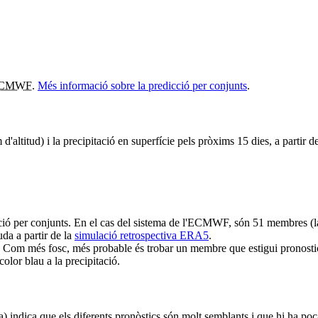
CMWF
.
Més informació sobre la predicció per conjunts
.
altitud) i la precipitació en superfície pels pròxims 15 dies, a partir de
ció per conjunts. En el cas del sistema de l'ECMWF, són 51 membres (la
da a partir de la
simulació retrospectiva ERA5
.
 Com més fosc, més probable és trobar un membre que estigui pronostican
olor blau a la precipitació.
ra) indica que els diferents pronòstics són molt semblants i que hi ha poc