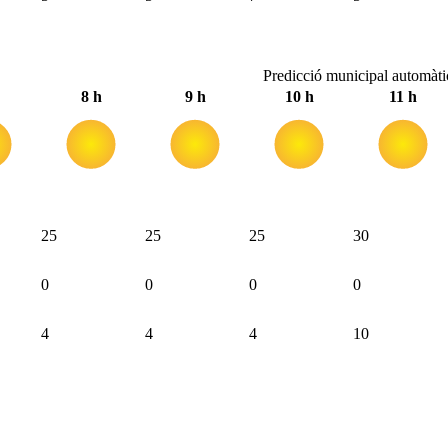
Predicció municipal automàti
8 h
9 h
10 h
11 h
25
25
25
30
0
0
0
0
4
4
4
10