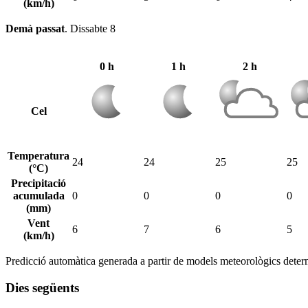
(km/h)
Demà passat
.
Dissabte 8
0 h
1 h
2 h
Cel
Temperatura
24
24
25
25
(°C)
Precipitació
acumulada
0
0
0
0
(mm)
Vent
6
7
6
5
(km/h)
Predicció automàtica generada a partir de models meteorològics determ
Dies següents