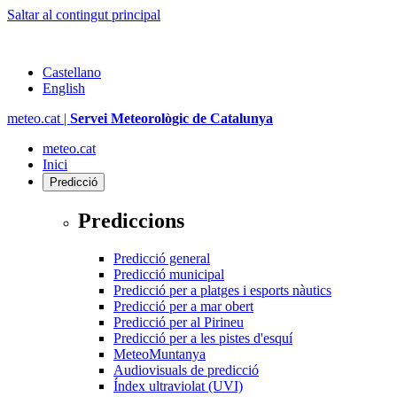
Saltar al contingut principal
Castellano
English
meteo.cat |
Servei Meteorològic de Catalunya
meteo.cat
Inici
Predicció
Prediccions
Predicció general
Predicció municipal
Predicció per a platges i esports nàutics
Predicció per a mar obert
Predicció per al Pirineu
Predicció per a les pistes d'esquí
MeteoMuntanya
Audiovisuals de predicció
Índex ultraviolat (UVI)