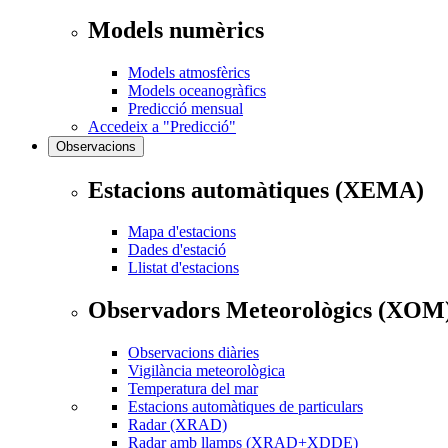
Models numèrics
Models atmosfèrics
Models oceanogràfics
Predicció mensual
Accedeix a "Predicció"
Observacions
Estacions automàtiques (XEMA)
Mapa d'estacions
Dades d'estació
Llistat d'estacions
Observadors Meteorològics (XOM
Observacions diàries
Vigilància meteorològica
Temperatura del mar
Estacions automàtiques de particulars
Radar (XRAD)
Radar amb llamps (XRAD+XDDE)