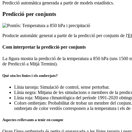
Predicció automàtica generada a partir de models estadístics.
Predicció per conjunts
Producte automàtic generat a partir de la predicció per conjunts de l'
E
Com interpretar la predicció per conjunts
La figura mostra la predicció de la temperatura a 850 hPa (uns 1500 m d'
de Predicció a Mitjà Termini).
Què són les línies i els ombrejats?
Línia taronja: Simulació de control, sense pertorbar.
Línia negra: Mitjana de les simulacions o membres de la predic
Línia roja: Mitjana climatològica del període 1991-2020 obtingu
Colors ombrejats: Probabilitat de trobar un membre del conjunt.
ombrejats de color verdós corresponen a la temperatura i els de c
Aspectes rellevants a tenir en compte
Quan l'àrea ombrejada és petita (i enganxada a les línies taronja i neg