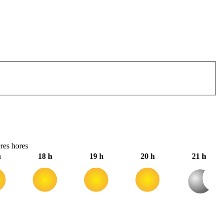
res hores
h
18 h
19 h
20 h
21 h