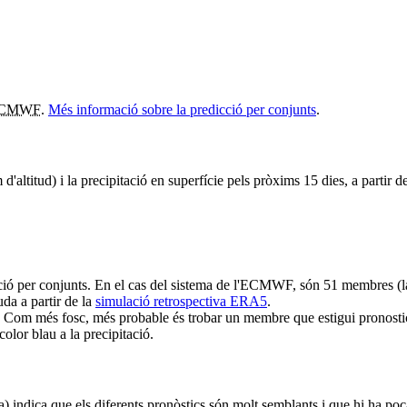
CMWF
.
Més informació sobre la predicció per conjunts
.
altitud) i la precipitació en superfície pels pròxims 15 dies, a partir de
ció per conjunts. En el cas del sistema de l'ECMWF, són 51 membres (la
da a partir de la
simulació retrospectiva ERA5
.
 Com més fosc, més probable és trobar un membre que estigui pronostican
olor blau a la precipitació.
ra) indica que els diferents pronòstics són molt semblants i que hi ha poc