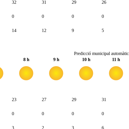
32
31
29
26
0
0
0
0
14
12
9
5
Predicció municipal automàti
8 h
9 h
10 h
11 h
23
27
29
31
0
0
0
0
3
2
3
6