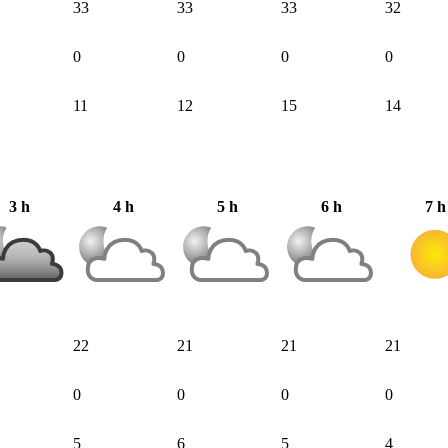
33
33
33
32
0
0
0
0
11
12
15
14
3 h
4 h
5 h
6 h
7 h
22
21
21
21
0
0
0
0
5
6
5
4