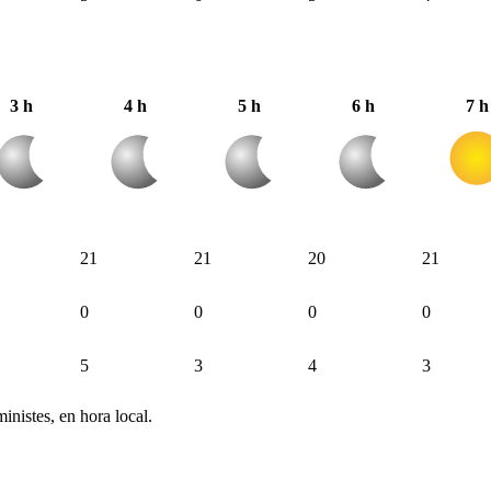
3 h
4 h
5 h
6 h
7 h
21
21
20
21
0
0
0
0
5
3
4
3
inistes, en hora local.