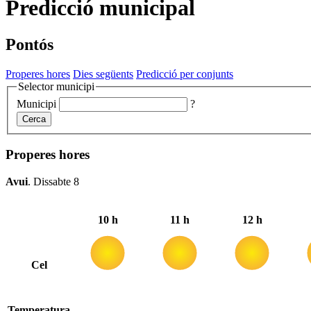
Predicció municipal
Pontós
Properes hores
Dies següents
Predicció per conjunts
Selector municipi
Municipi
?
Cerca
Properes hores
Avui
.
Dissabte 8
10 h
11 h
12 h
Cel
Temperatura