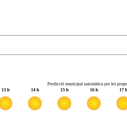
Predicció municipal automàtica per les prope
13 h
14 h
15 h
16 h
17 