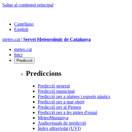
Saltar al contingut principal
Castellano
English
meteo.cat |
Servei Meteorològic de Catalunya
meteo.cat
Inici
Predicció
Prediccions
Predicció general
Predicció municipal
Predicció per a platges i esports nàutics
Predicció per a mar obert
Predicció per al Pirineu
Predicció per a les pistes d'esquí
MeteoMuntanya
Audiovisuals de predicció
Índex ultraviolat (UVI)