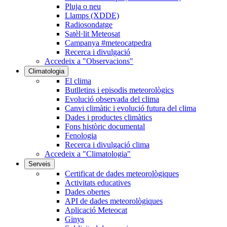
Pluja o neu
Llamps (XDDE)
Radiosondatge
Satèl·lit Meteosat
Campanya #meteocatpedra
Recerca i divulgació
Accedeix a "Observacions"
Climatologia
El clima
Butlletins i episodis meteorològics
Evolució observada del clima
Canvi climàtic i evolució futura del clima
Dades i productes climàtics
Fons històric documental
Fenologia
Recerca i divulgació clima
Accedeix a "Climatologia"
Serveis
Certificat de dades meteorològiques
Activitats educatives
Dades obertes
API de dades meteorològiques
Aplicació Meteocat
Ginys