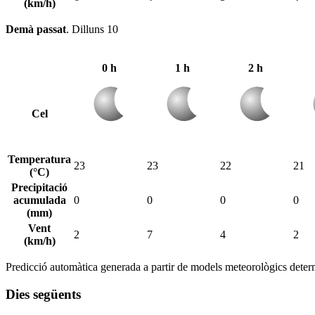
(km/h)
Demà passat
.
Dilluns 10
0 h
1 h
2 h
Cel
Temperatura
23
23
22
21
(°C)
Precipitació
acumulada
0
0
0
0
(mm)
Vent
2
7
4
2
(km/h)
Predicció automàtica generada a partir de models meteorològics determ
Dies següents