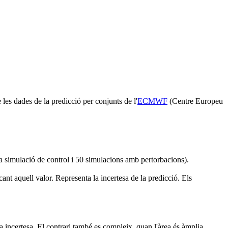
 les dades de la predicció per conjunts de l'
ECMWF
(Centre Europeu
 simulació de control i 50 simulacions amb pertorbacions).
t aquell valor. Representa la incertesa de la predicció. Els
a incertesa. El contrari també es compleix, quan l'àrea és àmplia,