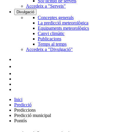
Sol·licitud de serveis
Accedeix a "Serveis"
Divulgació
Conceptes generals
La predicció meteorològica
Equipaments meteorològics
Canvi climàtic
Publicacions
Temps al temps
Accedeix a "Divulgació"
Inici
Predicció
Prediccions
Predicció municipal
Pontós