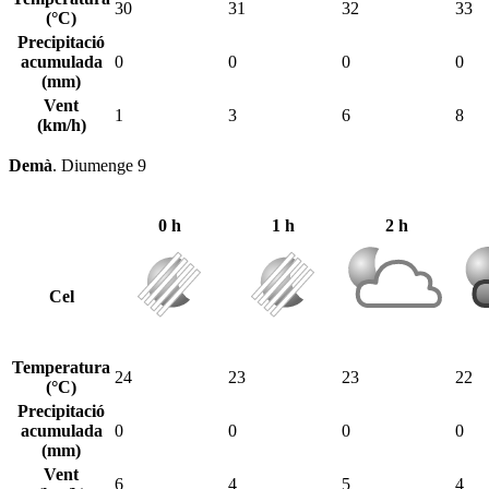
30
31
32
33
(°C)
Precipitació
acumulada
0
0
0
0
(mm)
Vent
1
3
6
8
(km/h)
Demà
.
Diumenge 9
0 h
1 h
2 h
Cel
Temperatura
24
23
23
22
(°C)
Precipitació
acumulada
0
0
0
0
(mm)
Vent
6
4
5
4