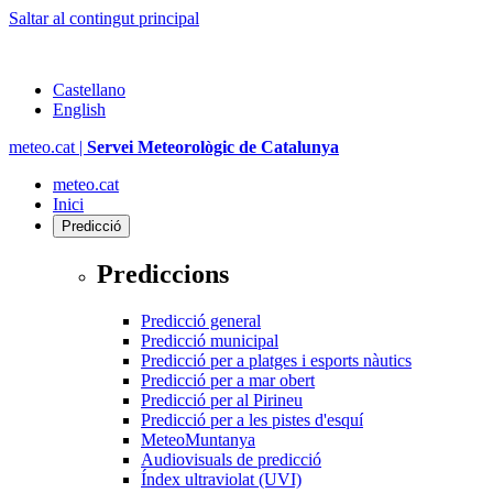
Saltar al contingut principal
Castellano
English
meteo.cat |
Servei Meteorològic de Catalunya
meteo.cat
Inici
Predicció
Prediccions
Predicció general
Predicció municipal
Predicció per a platges i esports nàutics
Predicció per a mar obert
Predicció per al Pirineu
Predicció per a les pistes d'esquí
MeteoMuntanya
Audiovisuals de predicció
Índex ultraviolat (UVI)