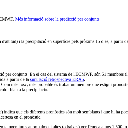
CMWF
.
Més informació sobre la predicció per conjunts
.
altitud) i la precipitació en superfície pels pròxims 15 dies, a partir de
ció per conjunts. En el cas del sistema de l'ECMWF, són 51 membres (la
da a partir de la
simulació retrospectiva ERA5
.
 Com més fosc, més probable és trobar un membre que estigui pronostican
olor blau a la precipitació.
ra) indica que els diferents pronòstics són molt semblants i que hi ha poc
ncertesa en el pronòstic.
uen temperatures anormalment altes (o baixes) per l'època a uns 1.500 m d