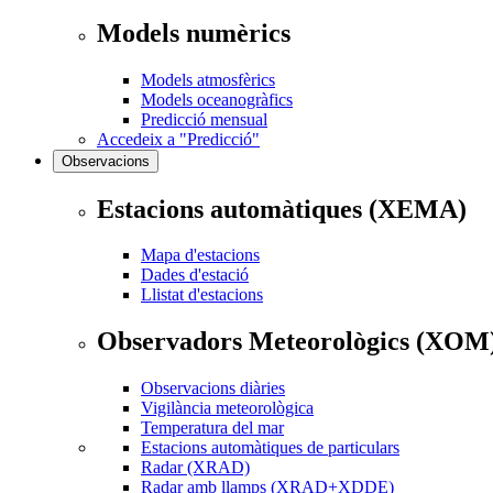
Models numèrics
Models atmosfèrics
Models oceanogràfics
Predicció mensual
Accedeix a "Predicció"
Observacions
Estacions automàtiques (XEMA)
Mapa d'estacions
Dades d'estació
Llistat d'estacions
Observadors Meteorològics (XOM
Observacions diàries
Vigilància meteorològica
Temperatura del mar
Estacions automàtiques de particulars
Radar (XRAD)
Radar amb llamps (XRAD+XDDE)