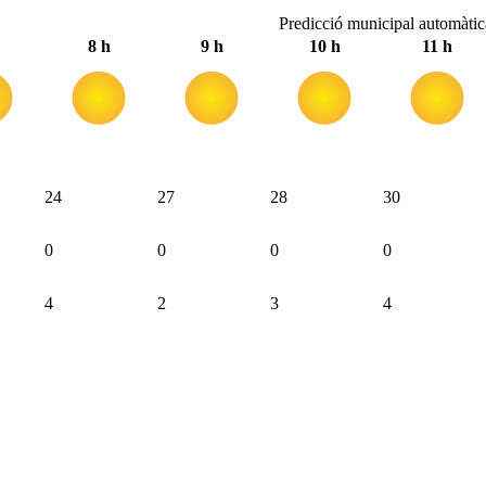
Predicció municipal automàti
8 h
9 h
10 h
11 h
24
27
28
30
0
0
0
0
4
2
3
4