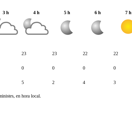
3 h
4 h
5 h
6 h
7 h
23
23
22
22
0
0
0
0
5
2
4
3
inistes, en hora local.