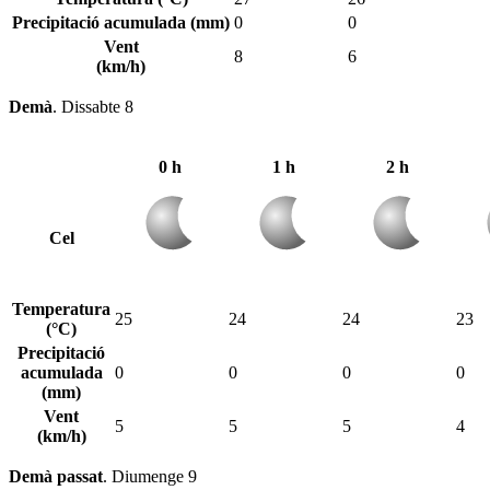
Precipitació acumulada (mm)
0
0
Vent
8
6
(km/h)
Demà
.
Dissabte 8
0 h
1 h
2 h
Cel
Temperatura
25
24
24
23
(°C)
Precipitació
acumulada
0
0
0
0
(mm)
Vent
5
5
5
4
(km/h)
Demà passat
.
Diumenge 9