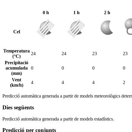
0 h
1 h
2 h
Cel
Temperatura
24
24
23
23
(°C)
Precipitació
acumulada
0
0
0
0
(mm)
Vent
4
4
4
2
(km/h)
Predicció automàtica generada a partir de models meteorològics determ
Dies següents
Predicció automàtica generada a partir de models estadístics.
Predicció per conjunts