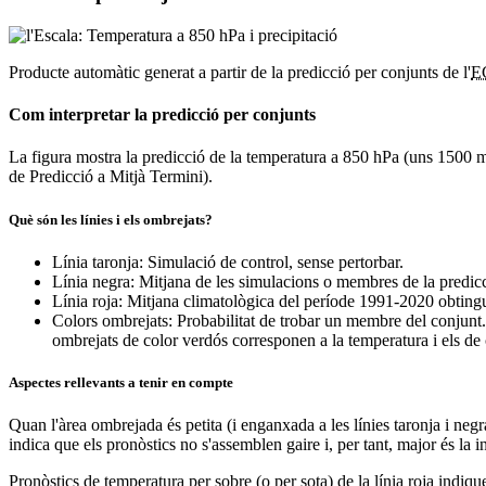
Producte automàtic generat a partir de la predicció per conjunts de l'
E
Com interpretar la predicció per conjunts
La figura mostra la predicció de la temperatura a 850 hPa (uns 1500 m d'
de Predicció a Mitjà Termini).
Què són les línies i els ombrejats?
Línia taronja: Simulació de control, sense pertorbar.
Línia negra: Mitjana de les simulacions o membres de la predic
Línia roja: Mitjana climatològica del període 1991-2020 obtingu
Colors ombrejats: Probabilitat de trobar un membre del conjunt.
ombrejats de color verdós corresponen a la temperatura i els de c
Aspectes rellevants a tenir en compte
Quan l'àrea ombrejada és petita (i enganxada a les línies taronja i neg
indica que els pronòstics no s'assemblen gaire i, per tant, major és la i
Pronòstics de temperatura per sobre (o per sota) de la línia roja indiq