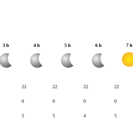
3 h
4 h
5 h
6 h
7 h
22
22
22
22
0
0
0
0
5
5
4
5