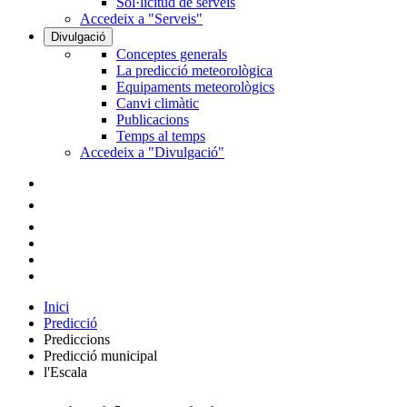
Sol·licitud de serveis
Accedeix a "Serveis"
Divulgació
Conceptes generals
La predicció meteorològica
Equipaments meteorològics
Canvi climàtic
Publicacions
Temps al temps
Accedeix a "Divulgació"
Inici
Predicció
Prediccions
Predicció municipal
l'Escala