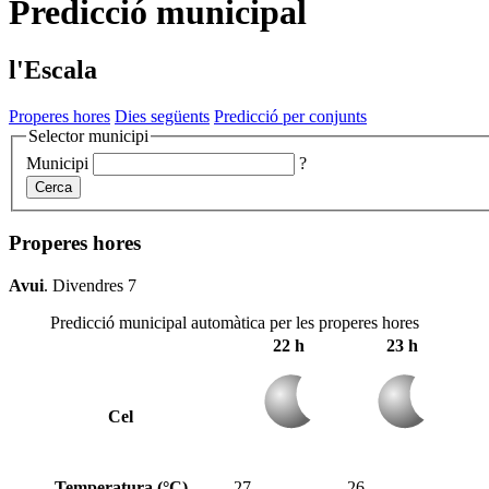
Predicció municipal
l'Escala
Properes hores
Dies següents
Predicció per conjunts
Selector municipi
Municipi
?
Cerca
Properes hores
Avui
.
Divendres 7
Predicció municipal automàtica per les properes hores
22 h
23 h
Cel
Temperatura (°C)
27
26