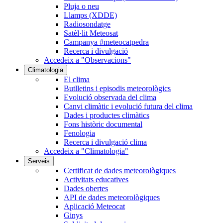
Pluja o neu
Llamps (XDDE)
Radiosondatge
Satèl·lit Meteosat
Campanya #meteocatpedra
Recerca i divulgació
Accedeix a "Observacions"
Climatologia
El clima
Butlletins i episodis meteorològics
Evolució observada del clima
Canvi climàtic i evolució futura del clima
Dades i productes climàtics
Fons històric documental
Fenologia
Recerca i divulgació clima
Accedeix a "Climatologia"
Serveis
Certificat de dades meteorològiques
Activitats educatives
Dades obertes
API de dades meteorològiques
Aplicació Meteocat
Ginys