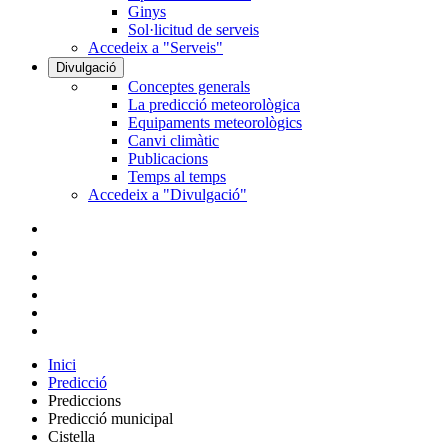
Ginys
Sol·licitud de serveis
Accedeix a "Serveis"
Divulgació
Conceptes generals
La predicció meteorològica
Equipaments meteorològics
Canvi climàtic
Publicacions
Temps al temps
Accedeix a "Divulgació"
Inici
Predicció
Prediccions
Predicció municipal
Cistella