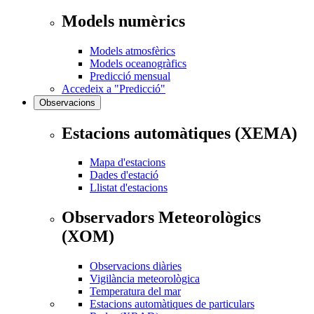
Models numèrics
Models atmosfèrics
Models oceanogràfics
Predicció mensual
Accedeix a "Predicció"
Observacions
Estacions automàtiques (XEMA)
Mapa d'estacions
Dades d'estació
Llistat d'estacions
Observadors Meteorològics
(XOM)
Observacions diàries
Vigilància meteorològica
Temperatura del mar
Estacions automàtiques de particulars