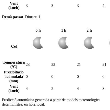
Vent
3
3
3
4
(km/h)
Demà passat
.
Dimarts 11
0 h
1 h
2 h
Cel
Temperatura
23
22
21
21
(°C)
Precipitació
acumulada
0
0
0
0
(mm)
Vent
4
2
4
3
(km/h)
Predicció automàtica generada a partir de models meteorològics
deterministes, en hora local.