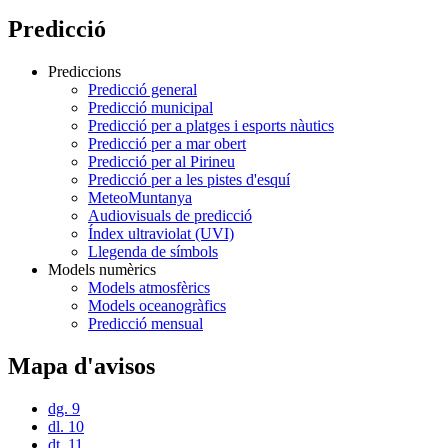
Predicció
Prediccions
Predicció general
Predicció municipal
Predicció per a platges i esports nàutics
Predicció per a mar obert
Predicció per al Pirineu
Predicció per a les pistes d'esquí
MeteoMuntanya
Audiovisuals de predicció
Índex ultraviolat (UVI)
Llegenda de símbols
Models numèrics
Models atmosfèrics
Models oceanogràfics
Predicció mensual
Mapa d'avisos
dg. 9
dl. 10
dt. 11