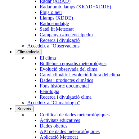
Radar (XRAD)
Radar amb llamps (XRAD+XDDE)
Pluja o neu
Llamps (XDDE)
Radiosondatge
Satèl·lit Meteosat
Campanya #meteocatpedra
Recerca i divulgació
Accedeix a "Observacions"
Climatologia
El clima
Butlletins i episodis meteorològics
Evolució observada del clima
Canvi climàtic i evolució futura del clima
Dades i productes climàtics
Fons històric documental
Fenologia
Recerca i divulgació clima
Accedeix a "Climatologia"
Serveis
Certificat de dades meteorològiques
Activitats educatives
Dades obertes
API de dades meteorològiques
Aplicació Meteocat