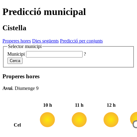
Predicció municipal
Cistella
Properes hores
Dies següents
Predicció per conjunts
Selector municipi
Municipi
?
Cerca
Properes hores
Avui
.
Diumenge 9
10 h
11 h
12 h
Cel