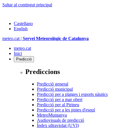
Saltar al contingut principal
Castellano
English
meteo.cat |
Servei Meteorològic de Catalunya
meteo.cat
Inici
Predicció
Prediccions
Predicció general
Predicció municipal
Predicció per a platges i esports nàutics
Predicció per a mar obert
Predicció per al Pirineu
Predicció per a les pistes d'esquí
MeteoMuntanya
Audiovisuals de predicció
Índex ultraviolat (UVI)