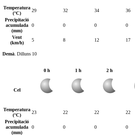
Temperatura
29
32
34
36
(°C)
Precipitació
acumulada
0
0
0
0
(mm)
Vent
5
8
12
17
(km/h)
Demà
.
Dilluns 10
0 h
1 h
2 h
Cel
Temperatura
23
22
22
22
(°C)
Precipitació
acumulada
0
0
0
0
(mm)