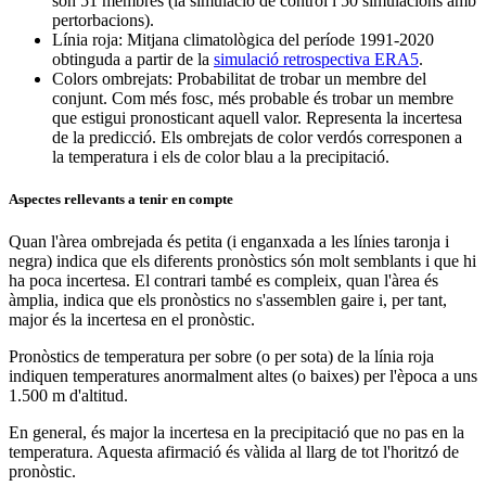
són 51 membres (la simulació de control i 50 simulacions amb
pertorbacions).
Línia roja: Mitjana climatològica del període 1991-2020
obtinguda a partir de la
simulació retrospectiva ERA5
.
Colors ombrejats: Probabilitat de trobar un membre del
conjunt. Com més fosc, més probable és trobar un membre
que estigui pronosticant aquell valor. Representa la incertesa
de la predicció. Els ombrejats de color verdós corresponen a
la temperatura i els de color blau a la precipitació.
Aspectes rellevants a tenir en compte
Quan l'àrea ombrejada és petita (i enganxada a les línies taronja i
negra) indica que els diferents pronòstics són molt semblants i que hi
ha poca incertesa. El contrari també es compleix, quan l'àrea és
àmplia, indica que els pronòstics no s'assemblen gaire i, per tant,
major és la incertesa en el pronòstic.
Pronòstics de temperatura per sobre (o per sota) de la línia roja
indiquen temperatures anormalment altes (o baixes) per l'època a uns
1.500 m d'altitud.
En general, és major la incertesa en la precipitació que no pas en la
temperatura. Aquesta afirmació és vàlida al llarg de tot l'horitzó de
pronòstic.