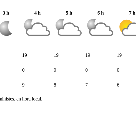
3 h
4 h
5 h
6 h
7 h
19
19
19
19
0
0
0
0
9
8
7
6
inistes, en hora local.