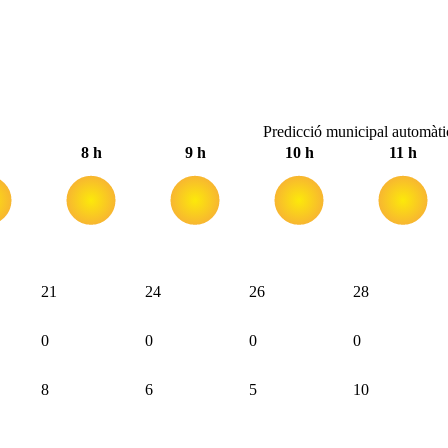
Predicció municipal automàti
8 h
9 h
10 h
11 h
21
24
26
28
0
0
0
0
8
6
5
10