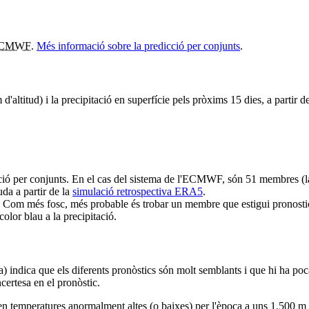
CMWF
.
Més informació sobre la predicció per conjunts
.
altitud) i la precipitació en superfície pels pròxims 15 dies, a partir de
ció per conjunts. En el cas del sistema de l'ECMWF, són 51 membres (la
da a partir de la
simulació retrospectiva ERA5
.
 Com més fosc, més probable és trobar un membre que estigui pronostican
olor blau a la precipitació.
ra) indica que els diferents pronòstics són molt semblants i que hi ha poc
ncertesa en el pronòstic.
uen temperatures anormalment altes (o baixes) per l'època a uns 1.500 m d