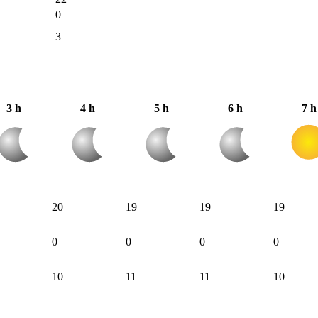
0
3
3 h
4 h
5 h
6 h
7 h
20
19
19
19
0
0
0
0
10
11
11
10