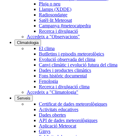
Pluja o neu
Llamps (XDDE)
Radiosondatge
Satèl·lit Meteosat
Campanya #meteocatpedra
Recerca i divulgació
Accedeix a "Observacions"
Climatologia
El clima
Butlletins i episodis meteorològics
Evolució observada del clima
Canvi climàtic i evolució futura del clima
Dades i productes climàtics
Fons històric documental
Fenologia
Recerca i divulgació clima
Accedeix a "Climatologia"
Serveis
Certificat de dades meteorològiques
Activitats educatives
Dades obertes
API de dades meteorològiques
Aplicació Meteocat
Ginys