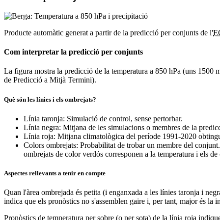
Producte automàtic generat a partir de la predicció per conjunts de l'
E
Com interpretar la predicció per conjunts
La figura mostra la predicció de la temperatura a 850 hPa (uns 1500 m d'
de Predicció a Mitjà Termini).
Què són les línies i els ombrejats?
Línia taronja: Simulació de control, sense pertorbar.
Línia negra: Mitjana de les simulacions o membres de la predic
Línia roja: Mitjana climatològica del període 1991-2020 obtingu
Colors ombrejats: Probabilitat de trobar un membre del conjunt.
ombrejats de color verdós corresponen a la temperatura i els de c
Aspectes rellevants a tenir en compte
Quan l'àrea ombrejada és petita (i enganxada a les línies taronja i neg
indica que els pronòstics no s'assemblen gaire i, per tant, major és la i
Pronòstics de temperatura per sobre (o per sota) de la línia roja indiq