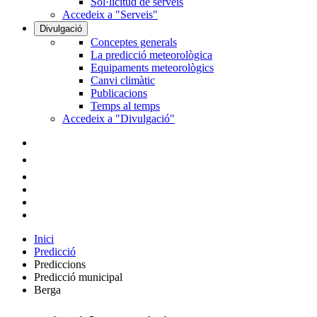
Sol·licitud de serveis
Accedeix a "Serveis"
Divulgació
Conceptes generals
La predicció meteorològica
Equipaments meteorològics
Canvi climàtic
Publicacions
Temps al temps
Accedeix a "Divulgació"
Inici
Predicció
Prediccions
Predicció municipal
Berga