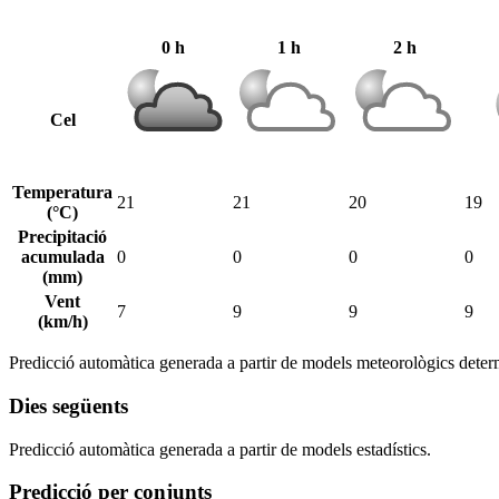
0 h
1 h
2 h
Cel
Temperatura
21
21
20
19
(°C)
Precipitació
acumulada
0
0
0
0
(mm)
Vent
7
9
9
9
(km/h)
Predicció automàtica generada a partir de models meteorològics determ
Dies següents
Predicció automàtica generada a partir de models estadístics.
Predicció per conjunts