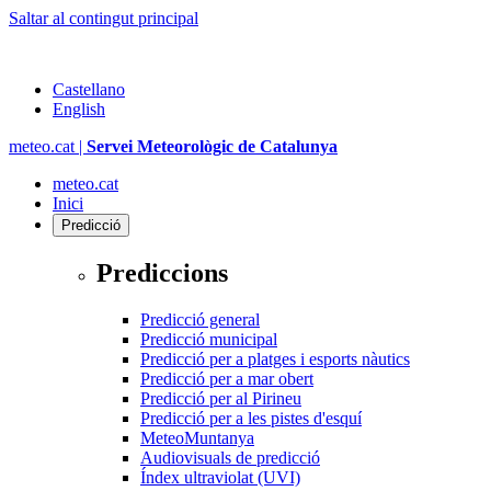
Saltar al contingut principal
Castellano
English
meteo.cat |
Servei Meteorològic de Catalunya
meteo.cat
Inici
Predicció
Prediccions
Predicció general
Predicció municipal
Predicció per a platges i esports nàutics
Predicció per a mar obert
Predicció per al Pirineu
Predicció per a les pistes d'esquí
MeteoMuntanya
Audiovisuals de predicció
Índex ultraviolat (UVI)