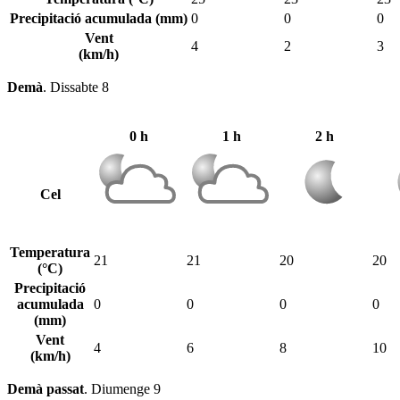
Precipitació acumulada (mm)
0
0
0
Vent
4
2
3
(km/h)
Demà
.
Dissabte 8
0 h
1 h
2 h
Cel
Temperatura
21
21
20
20
(°C)
Precipitació
acumulada
0
0
0
0
(mm)
Vent
4
6
8
10
(km/h)
Demà passat
.
Diumenge 9