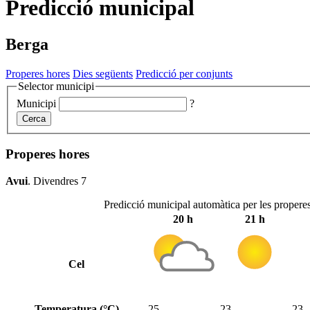
Predicció municipal
Berga
Properes hores
Dies següents
Predicció per conjunts
Selector municipi
Municipi
?
Cerca
Properes hores
Avui
.
Divendres 7
Predicció municipal automàtica per les propere
20 h
21 h
Cel
Temperatura (°C)
25
23
23