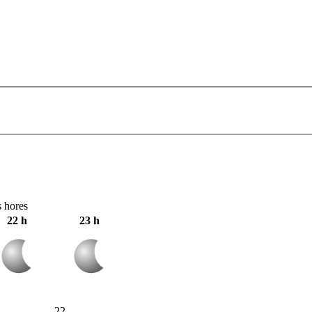
s hores
22 h
23 h
22