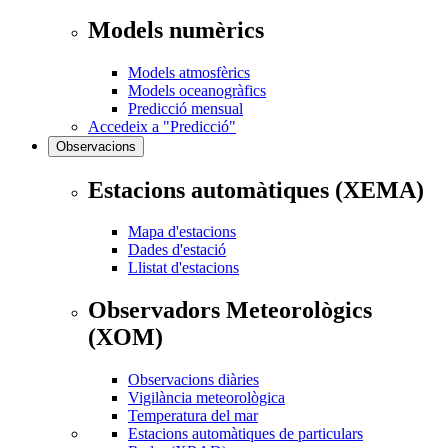
Models numèrics
Models atmosfèrics
Models oceanogràfics
Predicció mensual
Accedeix a "Predicció"
Observacions
Estacions automàtiques (XEMA)
Mapa d'estacions
Dades d'estació
Llistat d'estacions
Observadors Meteorològics
(XOM)
Observacions diàries
Vigilància meteorològica
Temperatura del mar
Estacions automàtiques de particulars