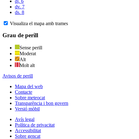
dj. 6
dv. 7
ds. 8
Visualiza el mapa amb trames
Grau de perill
Sense perill
Moderat
Alt
Molt alt
Avisos de perill
Mapa del web
Contacte
Sobre meteocat
Transparència i bon govern
Versió mòbil
Avís legal
Política de privacitat
Accessibilitat
Sobre gencat