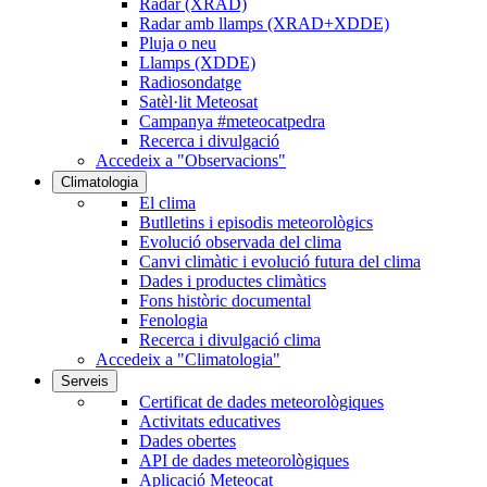
Radar (XRAD)
Radar amb llamps (XRAD+XDDE)
Pluja o neu
Llamps (XDDE)
Radiosondatge
Satèl·lit Meteosat
Campanya #meteocatpedra
Recerca i divulgació
Accedeix a "Observacions"
Climatologia
El clima
Butlletins i episodis meteorològics
Evolució observada del clima
Canvi climàtic i evolució futura del clima
Dades i productes climàtics
Fons històric documental
Fenologia
Recerca i divulgació clima
Accedeix a "Climatologia"
Serveis
Certificat de dades meteorològiques
Activitats educatives
Dades obertes
API de dades meteorològiques
Aplicació Meteocat