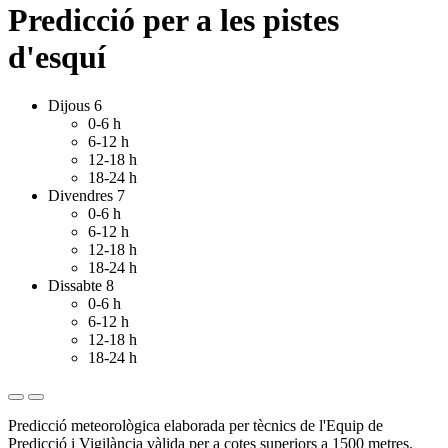
Predicció per a les pistes
d'esquí
Dijous 6
0-6 h
6-12 h
12-18 h
18-24 h
Divendres 7
0-6 h
6-12 h
12-18 h
18-24 h
Dissabte 8
0-6 h
6-12 h
12-18 h
18-24 h
Predicció meteorològica elaborada per tècnics de l'Equip de
Predicció i Vigilància vàlida per a cotes superiors a 1500 metres.