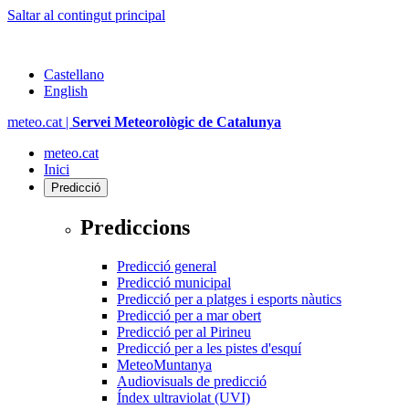
Saltar al contingut principal
Castellano
English
meteo.cat |
Servei Meteorològic de Catalunya
meteo.cat
Inici
Predicció
Prediccions
Predicció general
Predicció municipal
Predicció per a platges i esports nàutics
Predicció per a mar obert
Predicció per al Pirineu
Predicció per a les pistes d'esquí
MeteoMuntanya
Audiovisuals de predicció
Índex ultraviolat (UVI)