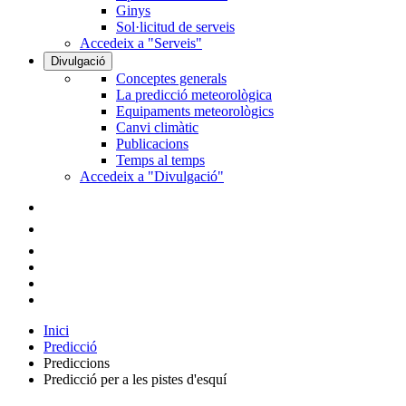
Ginys
Sol·licitud de serveis
Accedeix a "Serveis"
Divulgació
Conceptes generals
La predicció meteorològica
Equipaments meteorològics
Canvi climàtic
Publicacions
Temps al temps
Accedeix a "Divulgació"
Inici
Predicció
Prediccions
Predicció per a les pistes d'esquí