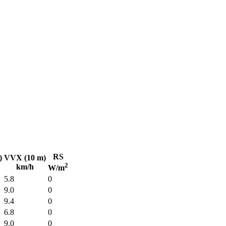
RS
)
VVX (10 m)
2
km/h
W/m
5.8
0
9.0
0
9.4
0
6.8
0
9.0
0