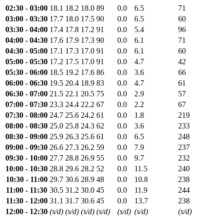
02:30 - 03:00
18.1
18.2
18.0
89
0.0
6.5
71
03:00 - 03:30
17.7
18.0
17.5
90
0.0
6.5
60
03:30 - 04:00
17.4
17.8
17.2
91
0.0
5.4
96
04:00 - 04:30
17.6
17.9
17.3
90
0.0
6.1
71
04:30 - 05:00
17.1
17.3
17.0
91
0.0
6.1
60
05:00 - 05:30
17.2
17.5
17.0
91
0.0
4.7
42
05:30 - 06:00
18.5
19.2
17.6
86
0.0
3.6
66
06:00 - 06:30
19.5
20.4
18.9
83
0.0
4.7
61
06:30 - 07:00
21.5
22.1
20.5
75
0.0
2.9
57
07:00 - 07:30
23.3
24.4
22.2
67
0.0
2.2
67
07:30 - 08:00
24.7
25.6
24.2
61
0.0
1.8
219
08:00 - 08:30
25.0
25.8
24.3
62
0.0
3.6
233
08:30 - 09:00
25.9
26.3
25.6
61
0.0
6.5
248
09:00 - 09:30
26.6
27.3
26.2
59
0.0
7.9
237
09:30 - 10:00
27.7
28.8
26.9
55
0.0
9.7
232
10:00 - 10:30
28.8
29.6
28.2
52
0.0
11.5
240
10:30 - 11:00
29.7
30.6
28.9
48
0.0
10.8
238
11:00 - 11:30
30.5
31.2
30.0
45
0.0
11.9
244
11:30 - 12:00
31.1
31.7
30.6
45
0.0
13.7
238
12:00 - 12:30
(s/d)
(s/d)
(s/d)
(s/d)
(s/d)
(s/d)
(s/d)