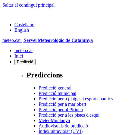
Saltar al contingut principal
Castellano
English
meteo.cat |
Servei Meteorològic de Catalunya
meteo.cat
Inici
Predicció
Prediccions
Predicció general
Predicció municipal
Predicció per a platges i esports nàutics
Predicció per a mar obert
Predicció per al Pirineu
Predicció per a les pistes d'esquí
MeteoMuntanya
Audiovisuals de predicció
Índex ultraviolat (UVI)