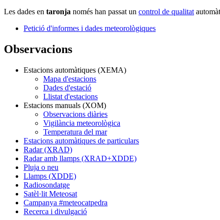
Les dades en
taronja
només han passat un
control de qualitat
automàti
Petició d'informes i dades meteorològiques
Observacions
Estacions automàtiques (XEMA)
Mapa d'estacions
Dades d'estació
Llistat d'estacions
Estacions manuals (XOM)
Observacions diàries
Vigilància meteorològica
Temperatura del mar
Estacions automàtiques de particulars
Radar (XRAD)
Radar amb llamps (XRAD+XDDE)
Pluja o neu
Llamps (XDDE)
Radiosondatge
Satèl·lit Meteosat
Campanya #meteocatpedra
Recerca i divulgació