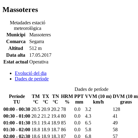
Massoteres
Metadades estació
meteorològica
Municipi
Massoteres
Comarca
Segarra
Altitud
512 m
Data alta
17.05.2017
Estat actual
Operativa
Evolució del dia
Dades de període
Dades de període
Període
TM
TX
TN
HRM
PPT
VVM (10 m)
DVM (10 m
TU
°C
°C
°C
%
mm
km/h
graus
00:00 - 00:30
20.5
20.9
20.2
78
0.0
3.2
128
00:30 - 01:00
20.2
21.2
19.4
80
0.0
4.3
41
01:00 - 01:30
19.1
19.4
18.9
85
0.0
6.5
49
01:30 - 02:00
18.8
18.9
18.7
86
0.0
5.8
58
02:00 - 02:30
18.6
18.9
18.3
87
0.0
6.8
57