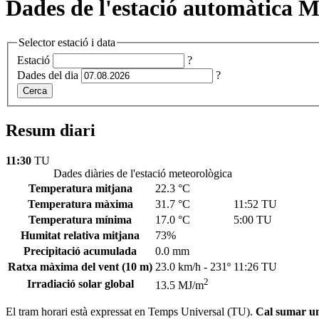
Dades de l'estació automàtica M
Selector estació i data
Estació
?
Dades del dia
?
Cerca
Resum diari
11:30
TU
Dades diàries de l'estació meteorològica
Temperatura mitjana
22.3 °C
Temperatura màxima
31.7 °C
11:52 TU
Temperatura mínima
17.0 °C
5:00 TU
Humitat relativa mitjana
73%
Precipitació acumulada
0.0 mm
Ratxa màxima del vent
(10 m)
23.0 km/h - 231º
11:26 TU
2
Irradiació solar global
13.5 MJ/m
El tram horari està expressat en Temps Universal (TU).
Cal sumar una