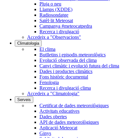
Pluja o neu
Llamps (XDDE)
Radiosondatge
Satèl·lit Meteosat
Campanya #meteocatpedra
Recerca i divulgació
Accedeix a "Observacions"
Climatologia
El clima
Butlletins i episodis meteorològics
Evolució observada del clima
Canvi climàtic i evolució futura del clima
Dades i productes climàtics
Fons històric documental
Fenologia
Recerca i divulgació clima
Accedeix a "Climatologia"
Serveis
Certificat de dades meteorològiques
Activitats educatives
Dades obertes
API de dades meteorològiques
Aplicació Meteocat
Ginys