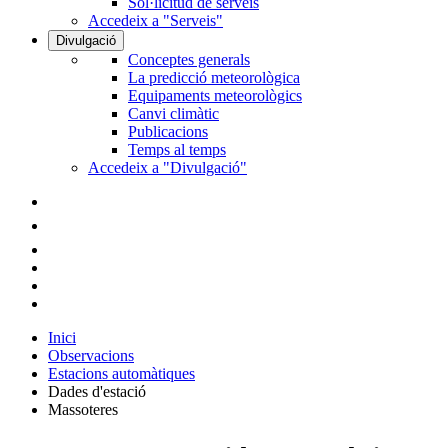
Sol·licitud de serveis
Accedeix a "Serveis"
Divulgació
Conceptes generals
La predicció meteorològica
Equipaments meteorològics
Canvi climàtic
Publicacions
Temps al temps
Accedeix a "Divulgació"
Inici
Observacions
Estacions automàtiques
Dades d'estació
Massoteres