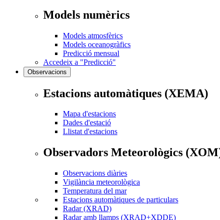
Models numèrics
Models atmosfèrics
Models oceanogràfics
Predicció mensual
Accedeix a "Predicció"
Observacions
Estacions automàtiques (XEMA)
Mapa d'estacions
Dades d'estació
Llistat d'estacions
Observadors Meteorològics (XOM
Observacions diàries
Vigilància meteorològica
Temperatura del mar
Estacions automàtiques de particulars
Radar (XRAD)
Radar amb llamps (XRAD+XDDE)