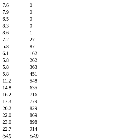
7.6
0
7.9
0
6.5
0
8.3
0
8.6
1
7.2
27
5.8
87
6.1
162
5.8
262
5.8
363
5.8
451
11.2
548
14.8
635
16.2
716
17.3
779
20.2
829
22.0
869
23.0
898
22.7
914
(s/d)
(s/d)