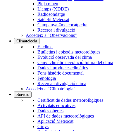
Pluja o neu
Llamps (XDDE)
Radiosondatge
Satèl·lit Meteosat
Campanya #meteocatpedra
Recerca i divulgació
Accedeix a "Observacions"
Climatologia
El clima
Butlletins i episodis meteorològics
Evolució observada del clima
Canvi climàtic i evolució futura del clima
Dades i productes climàtics
Fons històric documental
Fenologia
Recerca i divulgació clima
Accedeix a "Climatologia"
Serveis
Certificat de dades meteorològiques
Activitats educatives
Dades obertes
API de dades meteorològiques
Aplicació Meteocat
Ginys