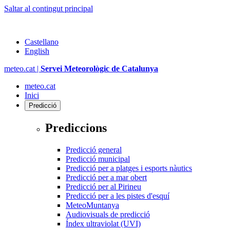
Saltar al contingut principal
Castellano
English
meteo.cat |
Servei Meteorològic de Catalunya
meteo.cat
Inici
Predicció
Prediccions
Predicció general
Predicció municipal
Predicció per a platges i esports nàutics
Predicció per a mar obert
Predicció per al Pirineu
Predicció per a les pistes d'esquí
MeteoMuntanya
Audiovisuals de predicció
Índex ultraviolat (UVI)