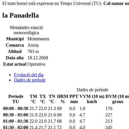
El tram horari està expressat en Temps Universal (TU).
Cal sumar una
la Panadella
Metadades estació
meteorològica
Municipi
Montmaneu
Comarca
Anoia
Altitud
783 m
Data alta
18.12.2008
Estat actual
Operativa
Evolució del dia
Dades de període
Dades de període
Període
TM
TX
TN
HRM
PPT
VVM (10 m)
DVM (10 m
TU
°C
°C
°C
%
mm
km/h
graus
00:00 - 00:30
21.7
22.0
21.3
69
0.0
1.8
176
00:30 - 01:00
21.9
22.0
21.6
68
0.0
4.7
227
01:00 - 01:30
22.0
22.0
21.7
68
0.0
4.7
213
01:30 - 02:00
21.4
21.7
21.1
72
0.0
4.0
245