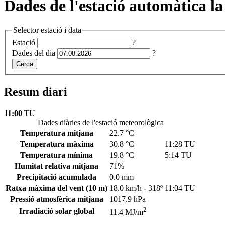
Dades de l'estació automàtica l
Selector estació i data
Estació
?
Dades del dia
?
Cerca
Resum diari
11:00
TU
Dades diàries de l'estació meteorològica
Temperatura mitjana
22.7 °C
Temperatura màxima
30.8 °C
11:28 TU
Temperatura mínima
19.8 °C
5:14 TU
Humitat relativa mitjana
71%
Precipitació acumulada
0.0 mm
Ratxa màxima del vent
(10 m)
18.0 km/h - 318º
11:04 TU
Pressió atmosfèrica mitjana
1017.9 hPa
2
Irradiació solar global
11.4 MJ/m