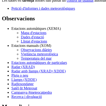
Les dades en
taronja
només han passat un
control de qualitat
automàti
Petició d'informes i dades meteorològiques
Observacions
Estacions automàtiques (XEMA)
Mapa d'estacions
Dades d'estació
Llistat d'estacions
Estacions manuals (XOM)
Observacions diàries
Vigilància meteorològica
Temperatura del mar
Estacions automàtiques de particulars
Radar (XRAD)
Radar amb llamps (XRAD+XDDE)
Pluja o neu
Llamps (XDDE)
Radiosondatge
Satèl·lit Meteosat
Campanya #meteocatpedra
Recerca i divulgació