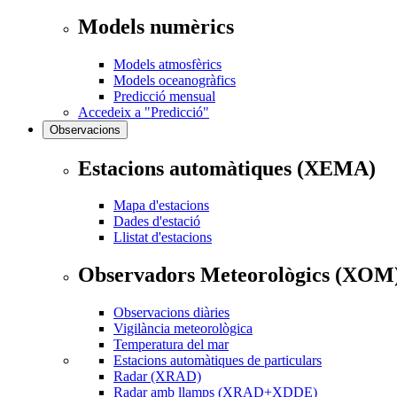
Models numèrics
Models atmosfèrics
Models oceanogràfics
Predicció mensual
Accedeix a "Predicció"
Observacions
Estacions automàtiques (XEMA)
Mapa d'estacions
Dades d'estació
Llistat d'estacions
Observadors Meteorològics (XOM
Observacions diàries
Vigilància meteorològica
Temperatura del mar
Estacions automàtiques de particulars
Radar (XRAD)
Radar amb llamps (XRAD+XDDE)