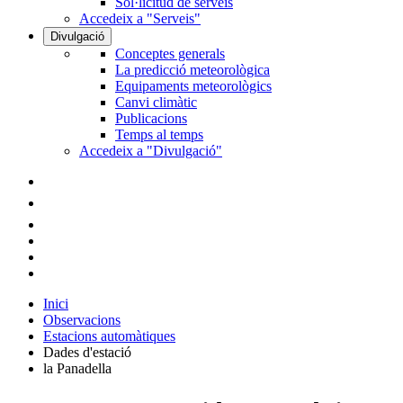
Sol·licitud de serveis
Accedeix a "Serveis"
Divulgació
Conceptes generals
La predicció meteorològica
Equipaments meteorològics
Canvi climàtic
Publicacions
Temps al temps
Accedeix a "Divulgació"
Inici
Observacions
Estacions automàtiques
Dades d'estació
la Panadella