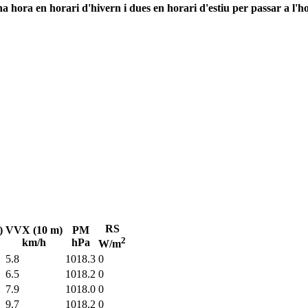
 hora en horari d'hivern i dues en horari d'estiu per passar a l'ho
RS
)
VVX (10 m)
PM
2
km/h
hPa
W/m
5.8
1018.3
0
6.5
1018.2
0
7.9
1018.0
0
9.7
1018.2
0