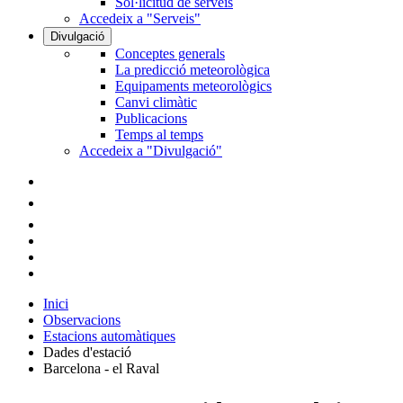
Sol·licitud de serveis
Accedeix a "Serveis"
Divulgació
Conceptes generals
La predicció meteorològica
Equipaments meteorològics
Canvi climàtic
Publicacions
Temps al temps
Accedeix a "Divulgació"
Inici
Observacions
Estacions automàtiques
Dades d'estació
Barcelona - el Raval