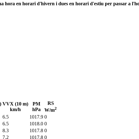
 hora en horari d'hivern i dues en horari d'estiu per passar a l'ho
RS
)
VVX (10 m)
PM
2
km/h
hPa
W/m
6.5
1017.9
0
6.5
1018.0
0
8.3
1017.8
0
7.2
1017.8
0