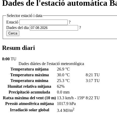
Dades de l'estació automàtica Ba
Selector estació i data
Estació
?
Dades del dia
?
Cerca
Resum diari
8:00
TU
Dades diàries de l'estació meteorològica
Temperatura mitjana
26.9 °C
Temperatura màxima
30.0 °C
8:21 TU
Temperatura mínima
25.3 °C
3:17 TU
Humitat relativa mitjana
62%
Precipitació acumulada
0.0 mm
Ratxa màxima del vent
(10 m)
13.3 km/h - 159º
8:22 TU
Pressió atmosfèrica mitjana
1017.9 hPa
2
Irradiació solar global
3.4 MJ/m