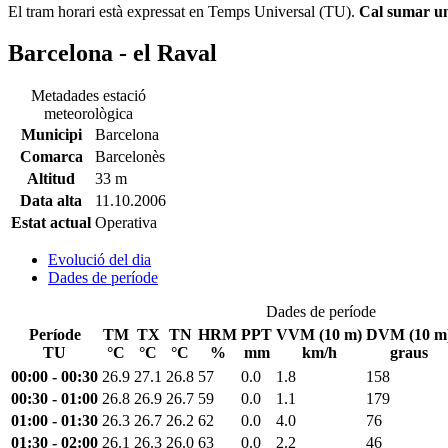
El tram horari està expressat en Temps Universal (TU).
Cal sumar una
Barcelona - el Raval
Metadades estació
meteorològica
Municipi
Barcelona
Comarca
Barcelonès
Altitud
33 m
Data alta
11.10.2006
Estat actual
Operativa
Evolució del dia
Dades de període
Dades de període
Període
TM
TX
TN
HRM
PPT
VVM (10 m)
DVM (10 m
TU
°C
°C
°C
%
mm
km/h
graus
00:00 - 00:30
26.9
27.1
26.8
57
0.0
1.8
158
00:30 - 01:00
26.8
26.9
26.7
59
0.0
1.1
179
01:00 - 01:30
26.3
26.7
26.2
62
0.0
4.0
76
01:30 - 02:00
26.1
26.3
26.0
63
0.0
2.2
46