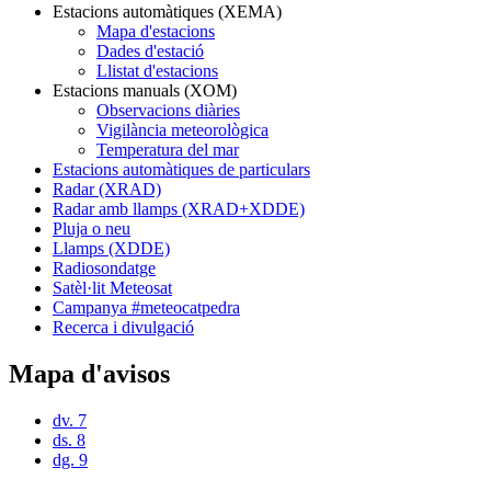
Estacions automàtiques (XEMA)
Mapa d'estacions
Dades d'estació
Llistat d'estacions
Estacions manuals (XOM)
Observacions diàries
Vigilància meteorològica
Temperatura del mar
Estacions automàtiques de particulars
Radar (XRAD)
Radar amb llamps (XRAD+XDDE)
Pluja o neu
Llamps (XDDE)
Radiosondatge
Satèl·lit Meteosat
Campanya #meteocatpedra
Recerca i divulgació
Mapa d'avisos
dv. 7
ds. 8
dg. 9