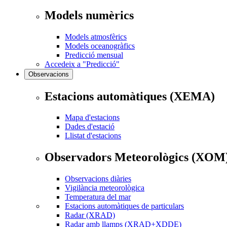
Models numèrics
Models atmosfèrics
Models oceanogràfics
Predicció mensual
Accedeix a "Predicció"
Observacions
Estacions automàtiques (XEMA)
Mapa d'estacions
Dades d'estació
Llistat d'estacions
Observadors Meteorològics (XOM
Observacions diàries
Vigilància meteorològica
Temperatura del mar
Estacions automàtiques de particulars
Radar (XRAD)
Radar amb llamps (XRAD+XDDE)