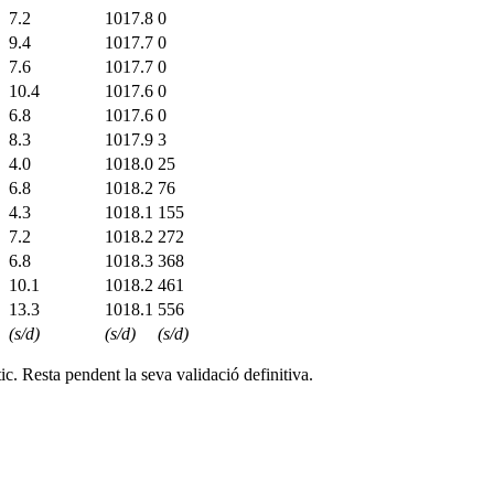
7.2
1017.8
0
9.4
1017.7
0
7.6
1017.7
0
10.4
1017.6
0
6.8
1017.6
0
8.3
1017.9
3
4.0
1018.0
25
6.8
1018.2
76
4.3
1018.1
155
7.2
1018.2
272
6.8
1018.3
368
10.1
1018.2
461
13.3
1018.1
556
(s/d)
(s/d)
(s/d)
c. Resta pendent la seva validació definitiva.