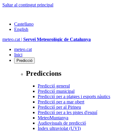
Saltar al contingut principal
Castellano
English
meteo.cat |
Servei Meteorològic de Catalunya
meteo.cat
Inici
Predicció
Prediccions
Predicció general
Predicció municipal
Predicció per a platges i esports nàutics
Predicció per a mar obert
Predicció per al Pirineu
Predicció per a les pistes d'esquí
MeteoMuntanya
Audiovisuals de predicció
Índex ultraviolat (UVI)