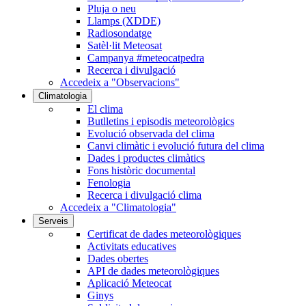
Pluja o neu
Llamps (XDDE)
Radiosondatge
Satèl·lit Meteosat
Campanya #meteocatpedra
Recerca i divulgació
Accedeix a "Observacions"
Climatologia
El clima
Butlletins i episodis meteorològics
Evolució observada del clima
Canvi climàtic i evolució futura del clima
Dades i productes climàtics
Fons històric documental
Fenologia
Recerca i divulgació clima
Accedeix a "Climatologia"
Serveis
Certificat de dades meteorològiques
Activitats educatives
Dades obertes
API de dades meteorològiques
Aplicació Meteocat
Ginys