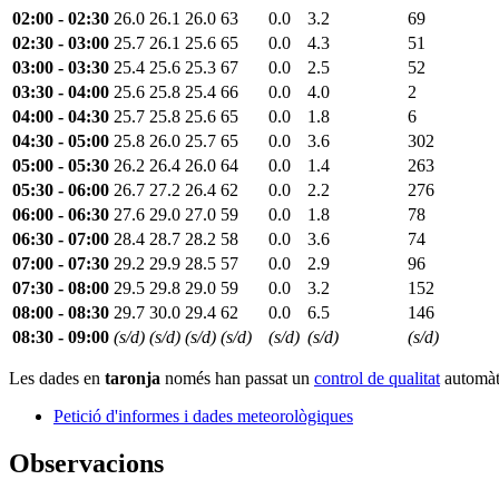
02:00 - 02:30
26.0
26.1
26.0
63
0.0
3.2
69
02:30 - 03:00
25.7
26.1
25.6
65
0.0
4.3
51
03:00 - 03:30
25.4
25.6
25.3
67
0.0
2.5
52
03:30 - 04:00
25.6
25.8
25.4
66
0.0
4.0
2
04:00 - 04:30
25.7
25.8
25.6
65
0.0
1.8
6
04:30 - 05:00
25.8
26.0
25.7
65
0.0
3.6
302
05:00 - 05:30
26.2
26.4
26.0
64
0.0
1.4
263
05:30 - 06:00
26.7
27.2
26.4
62
0.0
2.2
276
06:00 - 06:30
27.6
29.0
27.0
59
0.0
1.8
78
06:30 - 07:00
28.4
28.7
28.2
58
0.0
3.6
74
07:00 - 07:30
29.2
29.9
28.5
57
0.0
2.9
96
07:30 - 08:00
29.5
29.8
29.0
59
0.0
3.2
152
08:00 - 08:30
29.7
30.0
29.4
62
0.0
6.5
146
08:30 - 09:00
(s/d)
(s/d)
(s/d)
(s/d)
(s/d)
(s/d)
(s/d)
Les dades en
taronja
només han passat un
control de qualitat
automàti
Petició d'informes i dades meteorològiques
Observacions