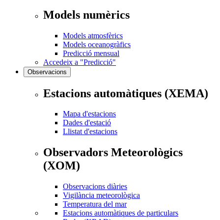
Models numèrics
Models atmosfèrics
Models oceanogràfics
Predicció mensual
Accedeix a "Predicció"
Observacions
Estacions automàtiques (XEMA)
Mapa d'estacions
Dades d'estació
Llistat d'estacions
Observadors Meteorològics
(XOM)
Observacions diàries
Vigilància meteorològica
Temperatura del mar
Estacions automàtiques de particulars