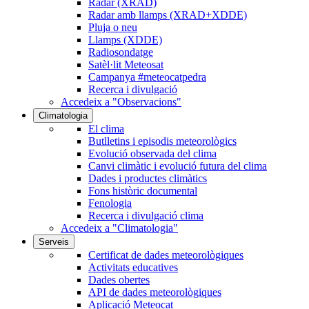
Radar (XRAD)
Radar amb llamps (XRAD+XDDE)
Pluja o neu
Llamps (XDDE)
Radiosondatge
Satèl·lit Meteosat
Campanya #meteocatpedra
Recerca i divulgació
Accedeix a "Observacions"
Climatologia
El clima
Butlletins i episodis meteorològics
Evolució observada del clima
Canvi climàtic i evolució futura del clima
Dades i productes climàtics
Fons històric documental
Fenologia
Recerca i divulgació clima
Accedeix a "Climatologia"
Serveis
Certificat de dades meteorològiques
Activitats educatives
Dades obertes
API de dades meteorològiques
Aplicació Meteocat