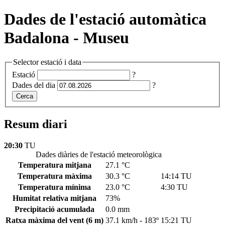
Dades de l'estació automàtica
Badalona - Museu
Selector estació i data
Estació
?
Dades del dia
?
Cerca
Resum diari
20:30
TU
Dades diàries de l'estació meteorològica
Temperatura mitjana
27.1 °C
Temperatura màxima
30.3 °C
14:14 TU
Temperatura mínima
23.0 °C
4:30 TU
Humitat relativa mitjana
73%
Precipitació acumulada
0.0 mm
Ratxa màxima del vent
(6 m)
37.1 km/h - 183º
15:21 TU