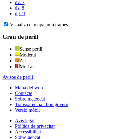
dv. 7
ds. 8
dg. 9
Visualiza el mapa amb trames
Grau de perill
Sense perill
Moderat
Alt
Molt alt
Avisos de perill
Mapa del web
Contacte
Sobre meteocat
Transparència i bon govern
Versió mòbil
Avís legal
Política de privacitat
Accessibilitat
Sobre gencat