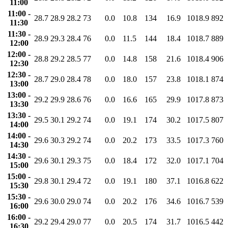
11:00
11:00 -
28.7
28.9
28.2
73
0.0
10.8
134
16.9
1018.9
892
11:30
11:30 -
28.9
29.3
28.4
76
0.0
11.5
144
18.4
1018.7
889
12:00
12:00 -
28.8
29.2
28.5
77
0.0
14.8
158
21.6
1018.4
906
12:30
12:30 -
28.7
29.0
28.4
78
0.0
18.0
157
23.8
1018.1
874
13:00
13:00 -
29.2
29.9
28.6
76
0.0
16.6
165
29.9
1017.8
873
13:30
13:30 -
29.5
30.1
29.2
74
0.0
19.1
174
30.2
1017.5
807
14:00
14:00 -
29.6
30.3
29.2
74
0.0
20.2
173
33.5
1017.3
760
14:30
14:30 -
29.6
30.1
29.3
75
0.0
18.4
172
32.0
1017.1
704
15:00
15:00 -
29.8
30.1
29.4
72
0.0
19.1
180
37.1
1016.8
622
15:30
15:30 -
29.6
30.0
29.0
74
0.0
20.2
176
34.6
1016.7
539
16:00
16:00 -
29.2
29.4
29.0
77
0.0
20.5
174
31.7
1016.5
442
16:30