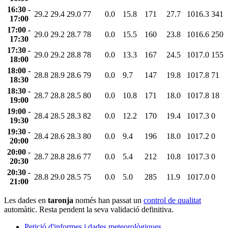
16:30 -
29.2
29.4
29.0
77
0.0
15.8
171
27.7
1016.3
341
17:00
17:00 -
29.0
29.2
28.7
78
0.0
15.5
160
23.8
1016.6
250
17:30
17:30 -
29.0
29.2
28.8
78
0.0
13.3
167
24.5
1017.0
155
18:00
18:00 -
28.8
28.9
28.6
79
0.0
9.7
147
19.8
1017.8
71
18:30
18:30 -
28.7
28.8
28.5
80
0.0
10.8
171
18.0
1017.8
18
19:00
19:00 -
28.4
28.5
28.3
82
0.0
12.2
170
19.4
1017.3
0
19:30
19:30 -
28.4
28.6
28.3
80
0.0
9.4
196
18.0
1017.2
0
20:00
20:00 -
28.7
28.8
28.6
77
0.0
5.4
212
10.8
1017.3
0
20:30
20:30 -
28.8
29.0
28.5
75
0.0
5.0
285
11.9
1017.0
0
21:00
Les dades en
taronja
només han passat un
control de qualitat
automàtic. Resta pendent la seva validació definitiva.
Petició d'informes i dades meteorològiques