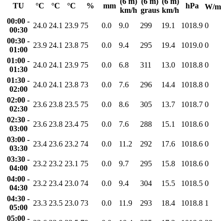
(6 m)
(6 m)
(6 m)
TU
°C
°C
°C
%
mm
hPa
W/m
km/h
graus
km/h
00:00 -
24.0
24.1
23.9
75
0.0
9.0
299
19.1
1018.9
0
00:30
00:30 -
23.9
24.1
23.8
75
0.0
9.4
295
19.4
1019.0
0
01:00
01:00 -
24.0
24.1
23.9
75
0.0
6.8
311
13.0
1018.8
0
01:30
01:30 -
24.0
24.1
23.8
73
0.0
7.6
296
14.4
1018.8
0
02:00
02:00 -
23.6
23.8
23.5
75
0.0
8.6
305
13.7
1018.7
0
02:30
02:30 -
23.6
23.8
23.4
75
0.0
7.6
288
15.1
1018.6
0
03:00
03:00 -
23.4
23.6
23.2
74
0.0
11.2
292
17.6
1018.6
0
03:30
03:30 -
23.2
23.2
23.1
75
0.0
9.7
295
15.8
1018.6
0
04:00
04:00 -
23.2
23.4
23.0
74
0.0
9.4
304
15.5
1018.5
0
04:30
04:30 -
23.3
23.5
23.0
73
0.0
11.9
293
18.4
1018.8
1
05:00
05:00 -