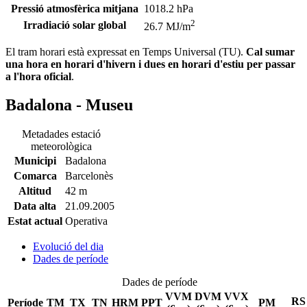
Pressió atmosfèrica mitjana
1018.2 hPa
2
Irradiació solar global
26.7 MJ/m
El tram horari està expressat en Temps Universal (TU).
Cal sumar
una hora en horari d'hivern i dues en horari d'estiu per passar
a l'hora oficial
.
Badalona - Museu
Metadades estació
meteorològica
Municipi
Badalona
Comarca
Barcelonès
Altitud
42 m
Data alta
21.09.2005
Estat actual
Operativa
Evolució del dia
Dades de període
Dades de període
VVM
DVM
VVX
RS
Període
TM
TX
TN
HRM
PPT
PM