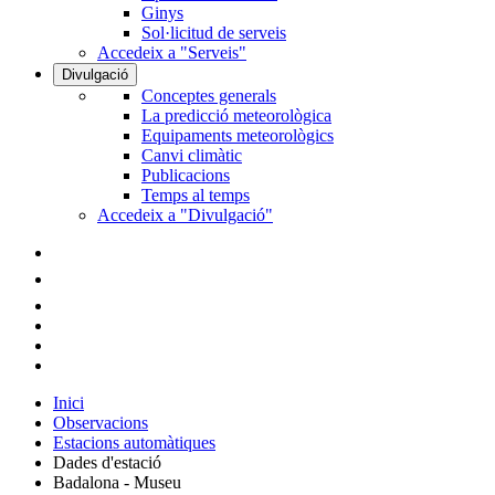
Ginys
Sol·licitud de serveis
Accedeix a "Serveis"
Divulgació
Conceptes generals
La predicció meteorològica
Equipaments meteorològics
Canvi climàtic
Publicacions
Temps al temps
Accedeix a "Divulgació"
Inici
Observacions
Estacions automàtiques
Dades d'estació
Badalona - Museu