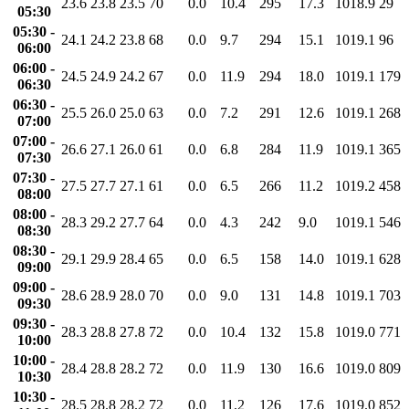
23.6
23.8
23.5
70
0.0
10.4
295
17.3
1018.9
29
05:30
05:30 -
24.1
24.2
23.8
68
0.0
9.7
294
15.1
1019.1
96
06:00
06:00 -
24.5
24.9
24.2
67
0.0
11.9
294
18.0
1019.1
179
06:30
06:30 -
25.5
26.0
25.0
63
0.0
7.2
291
12.6
1019.1
268
07:00
07:00 -
26.6
27.1
26.0
61
0.0
6.8
284
11.9
1019.1
365
07:30
07:30 -
27.5
27.7
27.1
61
0.0
6.5
266
11.2
1019.2
458
08:00
08:00 -
28.3
29.2
27.7
64
0.0
4.3
242
9.0
1019.1
546
08:30
08:30 -
29.1
29.9
28.4
65
0.0
6.5
158
14.0
1019.1
628
09:00
09:00 -
28.6
28.9
28.0
70
0.0
9.0
131
14.8
1019.1
703
09:30
09:30 -
28.3
28.8
27.8
72
0.0
10.4
132
15.8
1019.0
771
10:00
10:00 -
28.4
28.8
28.2
72
0.0
11.9
130
16.6
1019.0
809
10:30
10:30 -
28.5
28.8
28.2
72
0.0
11.2
126
17.6
1019.0
852