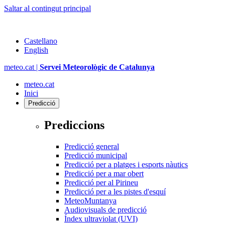
Saltar al contingut principal
Castellano
English
meteo.cat |
Servei Meteorològic de Catalunya
meteo.cat
Inici
Predicció
Prediccions
Predicció general
Predicció municipal
Predicció per a platges i esports nàutics
Predicció per a mar obert
Predicció per al Pirineu
Predicció per a les pistes d'esquí
MeteoMuntanya
Audiovisuals de predicció
Índex ultraviolat (UVI)