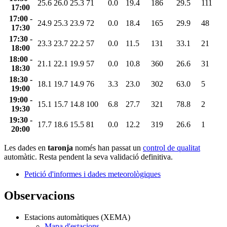
25.6
26.0
25.3
71
0.0
19.4
186
29.5
111
17:00
17:00 -
24.9
25.3
23.9
72
0.0
18.4
165
29.9
48
17:30
17:30 -
23.3
23.7
22.2
57
0.0
11.5
131
33.1
21
18:00
18:00 -
21.1
22.1
19.9
57
0.0
10.8
360
26.6
31
18:30
18:30 -
18.1
19.7
14.9
76
3.3
23.0
302
63.0
5
19:00
19:00 -
15.1
15.7
14.8
100
6.8
27.7
321
78.8
2
19:30
19:30 -
17.7
18.6
15.5
81
0.0
12.2
319
26.6
1
20:00
Les dades en
taronja
només han passat un
control de qualitat
automàtic. Resta pendent la seva validació definitiva.
Petició d'informes i dades meteorològiques
Observacions
Estacions automàtiques (XEMA)
Mapa d'estacions