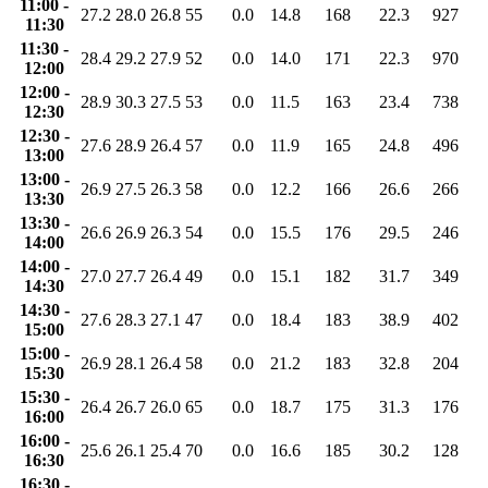
11:00 -
27.2
28.0
26.8
55
0.0
14.8
168
22.3
927
11:30
11:30 -
28.4
29.2
27.9
52
0.0
14.0
171
22.3
970
12:00
12:00 -
28.9
30.3
27.5
53
0.0
11.5
163
23.4
738
12:30
12:30 -
27.6
28.9
26.4
57
0.0
11.9
165
24.8
496
13:00
13:00 -
26.9
27.5
26.3
58
0.0
12.2
166
26.6
266
13:30
13:30 -
26.6
26.9
26.3
54
0.0
15.5
176
29.5
246
14:00
14:00 -
27.0
27.7
26.4
49
0.0
15.1
182
31.7
349
14:30
14:30 -
27.6
28.3
27.1
47
0.0
18.4
183
38.9
402
15:00
15:00 -
26.9
28.1
26.4
58
0.0
21.2
183
32.8
204
15:30
15:30 -
26.4
26.7
26.0
65
0.0
18.7
175
31.3
176
16:00
16:00 -
25.6
26.1
25.4
70
0.0
16.6
185
30.2
128
16:30
16:30 -