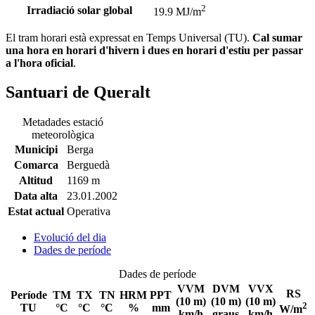
2
Irradiació solar global
19.9 MJ/m
El tram horari està expressat en Temps Universal (TU).
Cal sumar
una hora en horari d'hivern i dues en horari d'estiu per passar
a l'hora oficial
.
Santuari de Queralt
Metadades estació
meteorològica
Municipi
Berga
Comarca
Berguedà
Altitud
1169 m
Data alta
23.01.2002
Estat actual
Operativa
Evolució del dia
Dades de període
Dades de període
VVM
DVM
VVX
RS
Període
TM
TX
TN
HRM
PPT
(10 m)
(10 m)
(10 m)
2
TU
°C
°C
°C
%
mm
W/m
km/h
graus
km/h