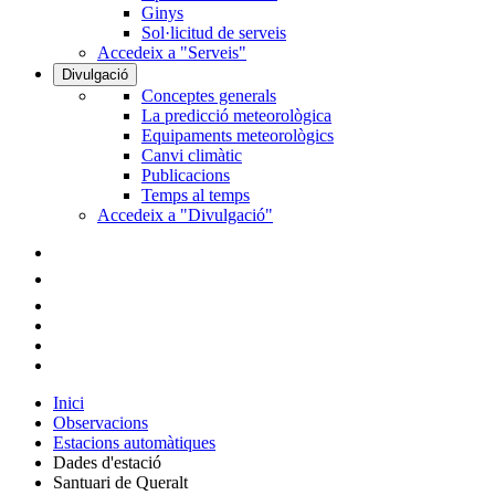
Ginys
Sol·licitud de serveis
Accedeix a "Serveis"
Divulgació
Conceptes generals
La predicció meteorològica
Equipaments meteorològics
Canvi climàtic
Publicacions
Temps al temps
Accedeix a "Divulgació"
Inici
Observacions
Estacions automàtiques
Dades d'estació
Santuari de Queralt