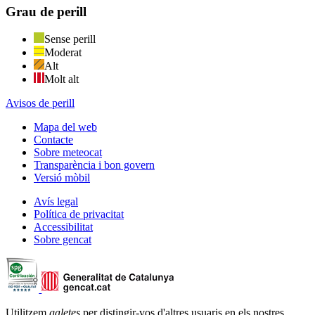
Grau de perill
Sense perill
Moderat
Alt
Molt alt
Avisos de perill
Mapa del web
Contacte
Sobre meteocat
Transparència i bon govern
Versió mòbil
Avís legal
Política de privacitat
Accessibilitat
Sobre gencat
Utilitzem
galetes
per distingir-vos d'altres usuaris en els nostres