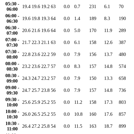
05:30 -
19.4
19.6
19.2
63
0.0
0.7
231
6.1
70
06:00
06:00 -
19.6
19.8
19.3
64
0.0
1.4
189
8.3
190
06:30
06:30 -
20.6
21.6
19.6
64
0.0
5.0
170
11.9
289
07:00
07:00 -
21.7
22.3
21.1
63
0.0
6.1
158
12.6
387
07:30
07:30 -
22.8
23.6
22.2
59
0.0
7.9
156
13.7
480
08:00
08:00 -
23.2
23.6
22.7
57
0.0
8.3
157
14.8
574
08:30
08:30 -
24.3
24.7
23.2
57
0.0
7.9
150
13.3
658
09:00
09:00 -
24.7
25.7
23.8
56
0.0
7.9
157
14.8
736
09:30
09:30 -
25.6
25.9
25.2
55
0.0
11.2
158
17.3
803
10:00
10:00 -
26.0
26.5
25.2
55
0.0
10.8
160
17.6
857
10:30
10:30 -
26.4
27.2
25.8
54
0.0
11.5
163
18.7
899
11:00