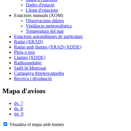
Dades d'estació
Llistat d'estacions
Estacions manuals (XOM)
Observacions diàries
Vigilància meteorològica
Temperatura del mar
Estacions automàtiques de particulars
Radar (XRAD)
Radar amb llamps (XRAD+XDDE)
Pluja o neu
Llamps (XDDE)
Radiosondatge
Satèl·lit Meteosat
Campanya #meteocatpedra
Recerca i divulgació
Mapa d'avisos
dv. 7
ds. 8
dg. 9
Visualiza el mapa amb trames