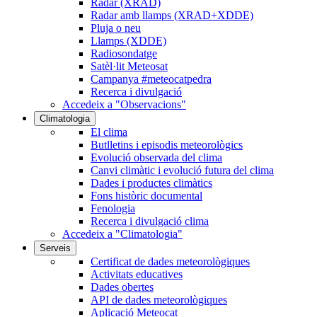
Radar (XRAD)
Radar amb llamps (XRAD+XDDE)
Pluja o neu
Llamps (XDDE)
Radiosondatge
Satèl·lit Meteosat
Campanya #meteocatpedra
Recerca i divulgació
Accedeix a "Observacions"
Climatologia
El clima
Butlletins i episodis meteorològics
Evolució observada del clima
Canvi climàtic i evolució futura del clima
Dades i productes climàtics
Fons històric documental
Fenologia
Recerca i divulgació clima
Accedeix a "Climatologia"
Serveis
Certificat de dades meteorològiques
Activitats educatives
Dades obertes
API de dades meteorològiques
Aplicació Meteocat