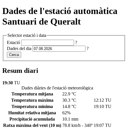
Dades de l'estació automàtica
Santuari de Queralt
Selector estació i data
Estació
?
Dades del dia
?
Cerca
Resum diari
19:30
TU
Dades diàries de l'estació meteorològica
Temperatura mitjana
22.9 °C
Temperatura màxima
30.3 °C
12:12 TU
Temperatura mínima
14.8 °C
19:10 TU
Humitat relativa mitjana
62%
Precipitació acumulada
10.1 mm
Ratxa màxima del vent
(10 m)
78.8 km/h - 340º
19:07 TU