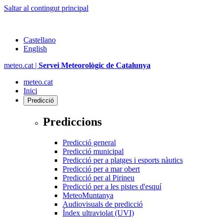
Saltar al contingut principal
Castellano
English
meteo.cat |
Servei Meteorològic de Catalunya
meteo.cat
Inici
Predicció
Prediccions
Predicció general
Predicció municipal
Predicció per a platges i esports nàutics
Predicció per a mar obert
Predicció per al Pirineu
Predicció per a les pistes d'esquí
MeteoMuntanya
Audiovisuals de predicció
Índex ultraviolat (UVI)