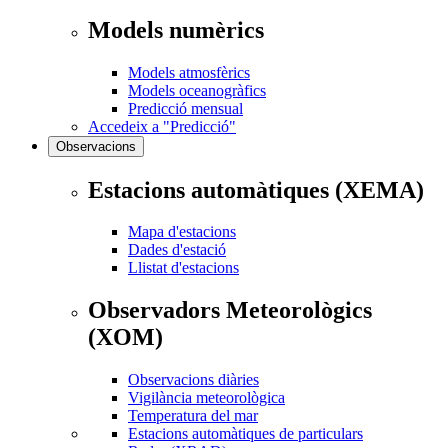
Models numèrics
Models atmosfèrics
Models oceanogràfics
Predicció mensual
Accedeix a "Predicció"
Observacions
Estacions automàtiques (XEMA)
Mapa d'estacions
Dades d'estació
Llistat d'estacions
Observadors Meteorològics
(XOM)
Observacions diàries
Vigilància meteorològica
Temperatura del mar
Estacions automàtiques de particulars