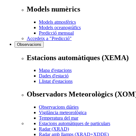
Models numèrics
Models atmosfèrics
Models oceanogràfics
Predicció mensual
Accedeix a "Predicció"
Observacions
Estacions automàtiques (XEMA)
Mapa d'estacions
Dades d'estació
Llistat d'estacions
Observadors Meteorològics (XOM
Observacions diàries
Vigilància meteorològica
Temperatura del mar
Estacions automàtiques de particulars
Radar (XRAD)
Radar amb llamps (XRAD+XDDE)