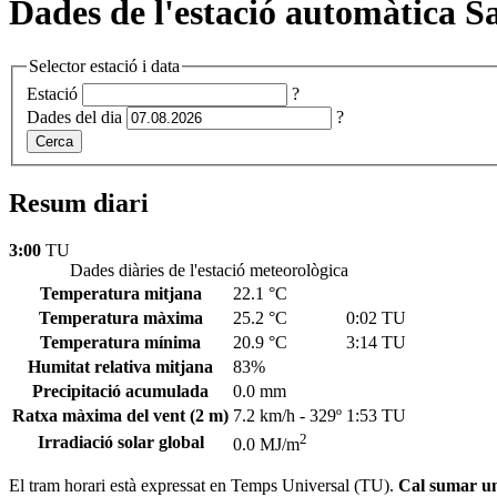
Dades de l'estació automàtica S
Selector estació i data
Estació
?
Dades del dia
?
Cerca
Resum diari
3:00
TU
Dades diàries de l'estació meteorològica
Temperatura mitjana
22.1 °C
Temperatura màxima
25.2 °C
0:02 TU
Temperatura mínima
20.9 °C
3:14 TU
Humitat relativa mitjana
83%
Precipitació acumulada
0.0 mm
Ratxa màxima del vent
(2 m)
7.2 km/h - 329º
1:53 TU
2
Irradiació solar global
0.0 MJ/m
El tram horari està expressat en Temps Universal (TU).
Cal sumar una