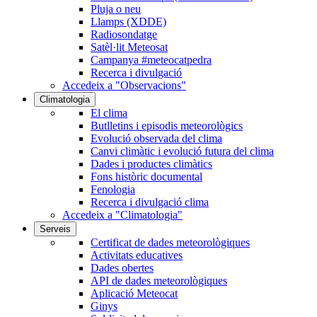
Pluja o neu
Llamps (XDDE)
Radiosondatge
Satèl·lit Meteosat
Campanya #meteocatpedra
Recerca i divulgació
Accedeix a "Observacions"
Climatologia
El clima
Butlletins i episodis meteorològics
Evolució observada del clima
Canvi climàtic i evolució futura del clima
Dades i productes climàtics
Fons històric documental
Fenologia
Recerca i divulgació clima
Accedeix a "Climatologia"
Serveis
Certificat de dades meteorològiques
Activitats educatives
Dades obertes
API de dades meteorològiques
Aplicació Meteocat
Ginys