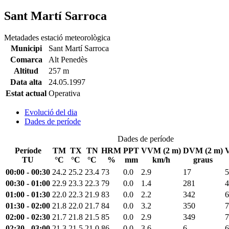
Sant Martí Sarroca
Metadades estació meteorològica
Municipi
Sant Martí Sarroca
Comarca
Alt Penedès
Altitud
257 m
Data alta
24.05.1997
Estat actual
Operativa
Evolució del dia
Dades de període
Dades de període
Període
TM
TX
TN
HRM
PPT
VVM (2 m)
DVM (2 m)
TU
°C
°C
°C
%
mm
km/h
graus
00:00 - 00:30
24.2
25.2
23.4
73
0.0
2.9
17
5
00:30 - 01:00
22.9
23.3
22.3
79
0.0
1.4
281
4
01:00 - 01:30
22.0
22.3
21.9
83
0.0
2.2
342
6
01:30 - 02:00
21.8
22.0
21.7
84
0.0
3.2
350
7
02:00 - 02:30
21.7
21.8
21.5
85
0.0
2.9
349
7
02:30 - 03:00
21.3
21.5
21.0
86
0.0
3.6
6
6