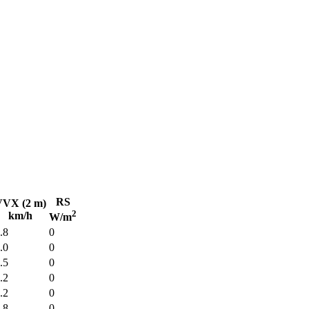
RS
VVX (2 m)
2
km/h
W/m
.8
0
.0
0
.5
0
.2
0
.2
0
.8
0