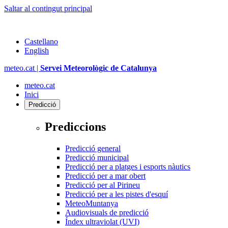
Saltar al contingut principal
Castellano
English
meteo.cat |
Servei Meteorològic de Catalunya
meteo.cat
Inici
Predicció
Prediccions
Predicció general
Predicció municipal
Predicció per a platges i esports nàutics
Predicció per a mar obert
Predicció per al Pirineu
Predicció per a les pistes d'esquí
MeteoMuntanya
Audiovisuals de predicció
Índex ultraviolat (UVI)