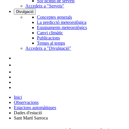
Sol·licitud de serveis
Accedeix a "Serveis"
Divulgació
Conceptes generals
La predicció meteorològica
Equipaments meteorològics
Canvi climàtic
Publicacions
Temps al temps
Accedeix a "Divulgació"
Inici
Observacions
Estacions automàtiques
Dades d'estació
Sant Martí Sarroca