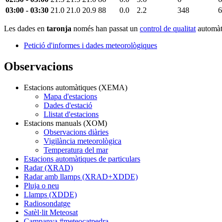
03:00 - 03:30
21.0
21.0
20.9
88
0.0
2.2
348
6
Les dades en
taronja
només han passat un
control de qualitat
automàti
Petició d'informes i dades meteorològiques
Observacions
Estacions automàtiques (XEMA)
Mapa d'estacions
Dades d'estació
Llistat d'estacions
Estacions manuals (XOM)
Observacions diàries
Vigilància meteorològica
Temperatura del mar
Estacions automàtiques de particulars
Radar (XRAD)
Radar amb llamps (XRAD+XDDE)
Pluja o neu
Llamps (XDDE)
Radiosondatge
Satèl·lit Meteosat
Campanya #meteocatpedra