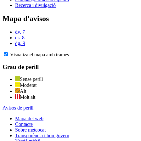
Recerca i divulgació
Mapa d'avisos
dv. 7
ds. 8
dg. 9
Visualiza el mapa amb trames
Grau de perill
Sense perill
Moderat
Alt
Molt alt
Avisos de perill
Mapa del web
Contacte
Sobre meteocat
Transparència i bon govern