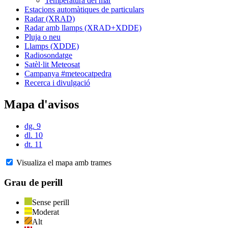
Temperatura del mar
Estacions automàtiques de particulars
Radar (XRAD)
Radar amb llamps (XRAD+XDDE)
Pluja o neu
Llamps (XDDE)
Radiosondatge
Satèl·lit Meteosat
Campanya #meteocatpedra
Recerca i divulgació
Mapa d'avisos
dg. 9
dl. 10
dt. 11
Visualiza el mapa amb trames
Grau de perill
Sense perill
Moderat
Alt