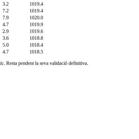
3.2
1019.4
7.2
1019.4
7.9
1020.0
4.7
1019.9
2.9
1019.6
3.6
1018.8
5.0
1018.4
4.7
1018.5
c. Resta pendent la seva validació definitiva.