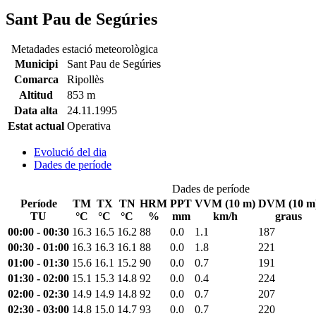
Sant Pau de Segúries
Metadades estació meteorològica
Municipi
Sant Pau de Segúries
Comarca
Ripollès
Altitud
853 m
Data alta
24.11.1995
Estat actual
Operativa
Evolució del dia
Dades de període
Dades de període
Període
TM
TX
TN
HRM
PPT
VVM (10 m)
DVM (10 m
TU
°C
°C
°C
%
mm
km/h
graus
00:00 - 00:30
16.3
16.5
16.2
88
0.0
1.1
187
00:30 - 01:00
16.3
16.3
16.1
88
0.0
1.8
221
01:00 - 01:30
15.6
16.1
15.2
90
0.0
0.7
191
01:30 - 02:00
15.1
15.3
14.8
92
0.0
0.4
224
02:00 - 02:30
14.9
14.9
14.8
92
0.0
0.7
207
02:30 - 03:00
14.8
15.0
14.7
93
0.0
0.7
220