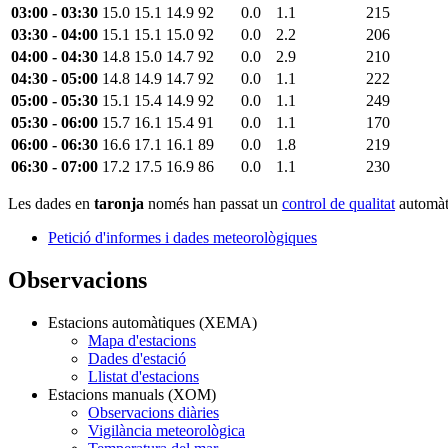
03:00 - 03:30
15.0
15.1
14.9
92
0.0
1.1
215
03:30 - 04:00
15.1
15.1
15.0
92
0.0
2.2
206
04:00 - 04:30
14.8
15.0
14.7
92
0.0
2.9
210
04:30 - 05:00
14.8
14.9
14.7
92
0.0
1.1
222
05:00 - 05:30
15.1
15.4
14.9
92
0.0
1.1
249
05:30 - 06:00
15.7
16.1
15.4
91
0.0
1.1
170
06:00 - 06:30
16.6
17.1
16.1
89
0.0
1.8
219
06:30 - 07:00
17.2
17.5
16.9
86
0.0
1.1
230
Les dades en
taronja
només han passat un
control de qualitat
automàti
Petició d'informes i dades meteorològiques
Observacions
Estacions automàtiques (XEMA)
Mapa d'estacions
Dades d'estació
Llistat d'estacions
Estacions manuals (XOM)
Observacions diàries
Vigilància meteorològica