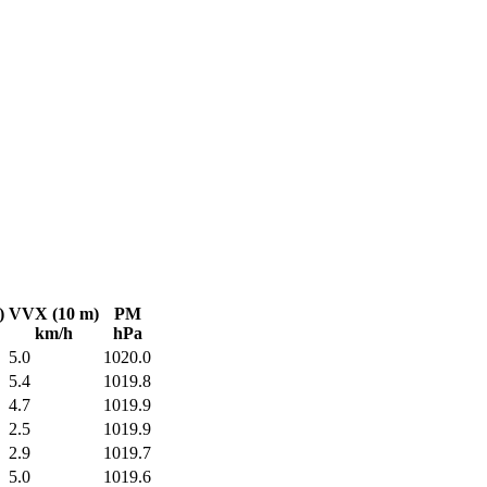
)
VVX (10 m)
PM
km/h
hPa
5.0
1020.0
5.4
1019.8
4.7
1019.9
2.5
1019.9
2.9
1019.7
5.0
1019.6