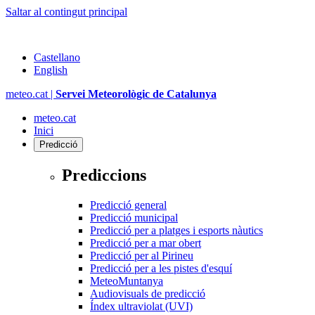
Saltar al contingut principal
Castellano
English
meteo.cat |
Servei Meteorològic de Catalunya
meteo.cat
Inici
Predicció
Prediccions
Predicció general
Predicció municipal
Predicció per a platges i esports nàutics
Predicció per a mar obert
Predicció per al Pirineu
Predicció per a les pistes d'esquí
MeteoMuntanya
Audiovisuals de predicció
Índex ultraviolat (UVI)