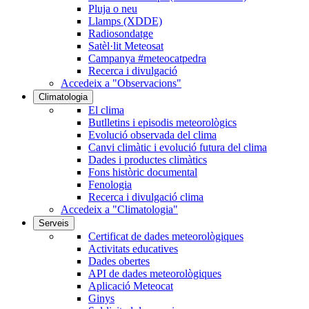
Pluja o neu
Llamps (XDDE)
Radiosondatge
Satèl·lit Meteosat
Campanya #meteocatpedra
Recerca i divulgació
Accedeix a "Observacions"
Climatologia
El clima
Butlletins i episodis meteorològics
Evolució observada del clima
Canvi climàtic i evolució futura del clima
Dades i productes climàtics
Fons històric documental
Fenologia
Recerca i divulgació clima
Accedeix a "Climatologia"
Serveis
Certificat de dades meteorològiques
Activitats educatives
Dades obertes
API de dades meteorològiques
Aplicació Meteocat
Ginys