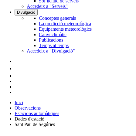
Sol·licitud de serveis
Accedeix a "Serveis"
Divulgació
Conceptes generals
La predicció meteorològica
Equipaments meteorològics
Canvi climàtic
Publicacions
Temps al temps
Accedeix a "Divulgació"
Inici
Observacions
Estacions automàtiques
Dades d'estació
Sant Pau de Segúries