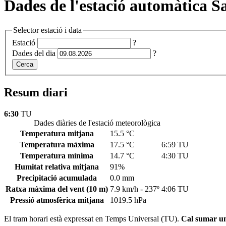
Dades de l'estació automàtica S
Selector estació i data
Estació
?
Dades del dia
?
Cerca
Resum diari
6:30
TU
Dades diàries de l'estació meteorològica
Temperatura mitjana
15.5 °C
Temperatura màxima
17.5 °C
6:59 TU
Temperatura mínima
14.7 °C
4:30 TU
Humitat relativa mitjana
91%
Precipitació acumulada
0.0 mm
Ratxa màxima del vent
(10 m)
7.9 km/h - 237º
4:06 TU
Pressió atmosfèrica mitjana
1019.5 hPa
El tram horari està expressat en Temps Universal (TU).
Cal sumar una