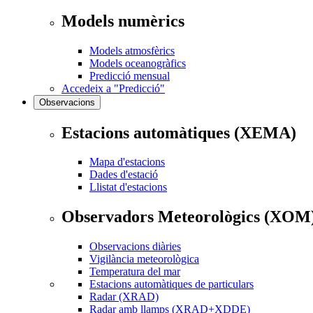
Models numèrics
Models atmosfèrics
Models oceanogràfics
Predicció mensual
Accedeix a "Predicció"
Observacions
Estacions automàtiques (XEMA)
Mapa d'estacions
Dades d'estació
Llistat d'estacions
Observadors Meteorològics (XOM
Observacions diàries
Vigilància meteorològica
Temperatura del mar
Estacions automàtiques de particulars
Radar (XRAD)
Radar amb llamps (XRAD+XDDE)